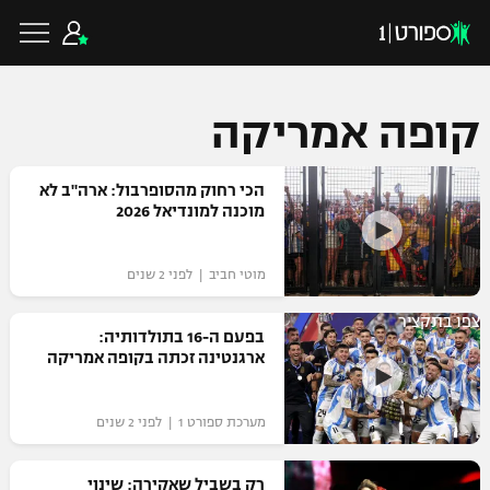
קופה אמריקה
כדורגל ישראלי
הכי רחוק מהסופרבול: ארה"ב לא
מוכנה למונדיאל 2026
ליגת העל
כדורגל עולמי
מוטי חביב | לפני 2 שנים
ליגה לאומית
צפו בתקציר
ליגת האלופות
בפעם ה-16 בתולדותיה:
כדורסל ישראלי
ארגנטינה זכתה בקופה אמריקה
גביע הטוטו
ליגה אירופית
ליגת ווינר סל
ליגיונרים
כדורסל עולמי
מערכת ספורט 1 | לפני 2 שנים
ליגה אנגלית
ליגה לאומית
גביע המדינה
NBA
רק בשביל שאקירה: שינוי
ליגה גרמנית
ענפים נוספים