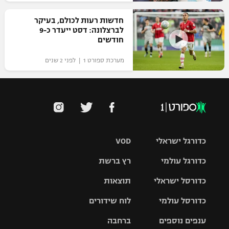
חדשות רעות לכולם, בעיקר
לברצלונה: דסט ייעדר כ-9
חודשים
מערכת ספורט 1 | לפני 2 שנים
כדורגל ישראלי
VOD
כדורגל עולמי
רץ ברשת
ליגת העל
כדורסל ישראלי
תוצאות
ליגת
ליגה לאומית
האלופות
כדורסל עולמי
לוח שידורים
ליגת ווינר
סל
גביע הטוטו
ענפים נוספים
ברחבה
ליגה
NBA