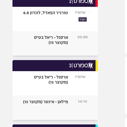
אופניים
עכשיו
טורניר הפאדל, לונדון 6.8
ספורט מוטורי
ישיר
כדורמים
פוטבול אמריקאי NFL
20:00
ארסנל - ריאל בטיס
בייסבול MLB
(מקוצר 15)
ספורט אתגרי
ואקסטרים
אומנויות לחימה
גיימינג E-Sports
עכשיו
ארסנל - ריאל בטיס
(מקוצר 15)
14:15
מילאן - אינטר (מקוצר 15)