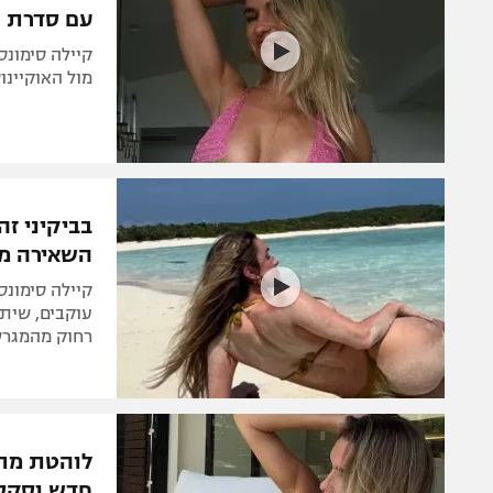
עם סדרת ת
קיילה סימונ
מול האוקיינו
בביקיני זה
השאירה מע
קיילה סימונ
עוקבים, שית
רחוק מהמגרש
לוהטת מתמ
חדש וסקס