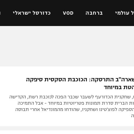
 עולמי
ברחבה
VOD
כדורסל ישראלי
ת
ל ישראלי
כדורגל עולמי
כדורסל ישראלי
על
ליגת האלופות
ליגת ווינר סל
אומית
ליגה אירופית
ליגה לאומית
וטו
ליגה אנגלית
כדורסל נשים
שארה"ב התרסקה: הכוכבת הסקסית סיפקה
ים
ליגה גרמנית
מכבי תל אביב
טת במיוחד
מדינה
ליגה ספרדית
הפועל חולון
ס, שחקנית הכדורעף לשעבר שכבר הפכה לכוכבת רשת, הקדישה
ישראל
ליגה איטלקית
הפועל ירושלים
ת הברית סדרת תמונות פטריוטיות במיוחד - אבל התמיכה
פיקה לפוצ'טינו ושחקניו, שהודחו מהמונדיאל אחרי תבוסה
יפה
ליגה צרפתית
דני אבדיה
ה
רושלים
ליגה הולנדית
ל אביב
ליגה טורקית