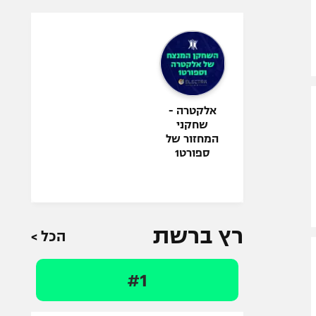
אלקטרה -
שחקני
המחזור של
ספורט1
רץ ברשת
הכל >
#1