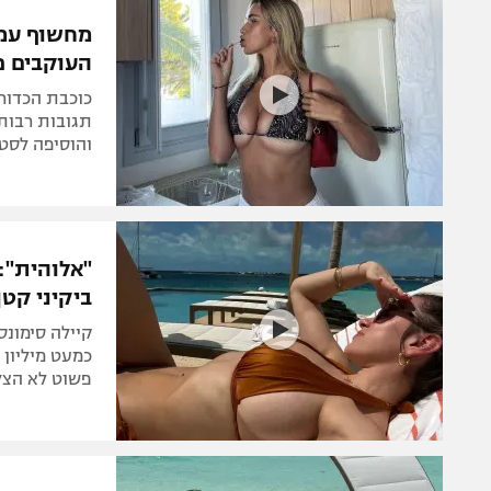
הפועל 
תקנון משתתפים וזוכים בפרסים
מחשוף עמו
הפועל 
העוקבים פ
תקנון עבור פעילות אלקטרה
הפועל 
תקנון עבור פעילות ספורט 1 – "מרלן"
כוכבת הכדור
מכבי נ
תגובות רבות
טניס
והוסיפה לסטו
בני יהו
גיימינג E-Sports
תנאי שימוש
"אלוהית":
מדיניות פרטיות
ביקיני קטן
תקנון פעילות ספורט 1
קיילה סימונ
רשיון להקרנה פומבית לבית עסק
כמעט מיליון
פשוט לא הצל
הצטרפות לחבילת הערוצים
לוח דרושים – ג'ובנט
תגיות
המגזין