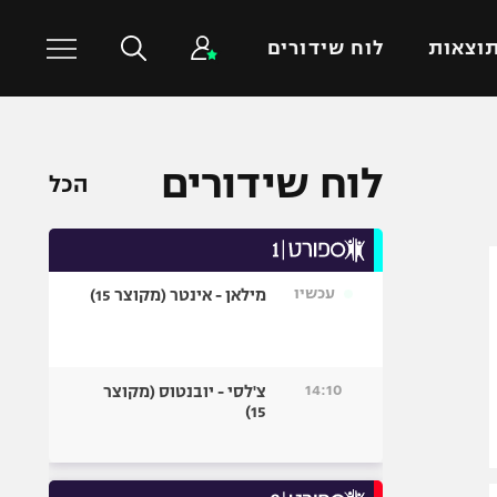
וצאות
לוח שידורים
כדורסל עולמי
ענפים נוספים
לוח שידורים
הכל
NBA
טניס
יורוליג
כדוריד
יורוקאפ
כדורעף
עכשיו
מילאן - אינטר (מקוצר 15)
שחייה
ג'ודו
אגרוף
14:10
צ'לסי - יובנטוס (מקוצר
15)
ספורט אולימפי
UFC
היאבקות WWE