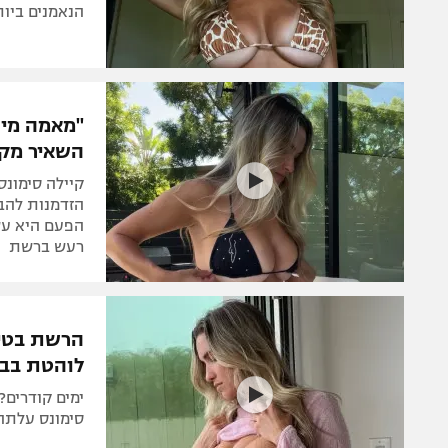
הנאמנים ביות
"מאמה מיה
השאיר מקו
קיילה סימונ
הזדמנות להב
הפעם היא עש
רעש ברשת
הרשת בטיר
לוהטת בביק
ימים קודרים?
סימונס עלתה