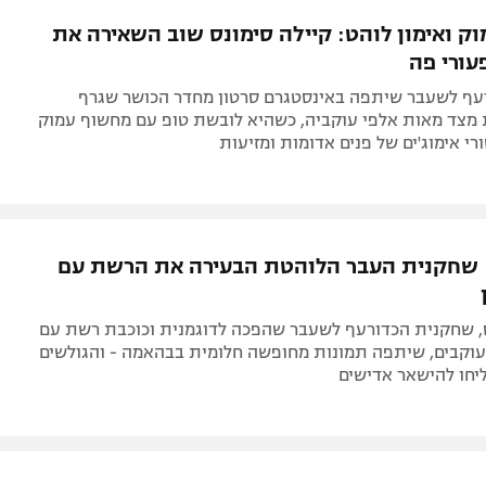
תל אביב
ליגה סינית
ק ואימון לוהט: קיילה סימונס שוב השאירה את
חיפה
ליגה ברזילאית
עורי פה
באר שבע
ליגות נוספות
עף לשעבר שיתפה באינסטגרם סרטון מחדר הכושר שגרף
תניה
 מצד מאות אלפי עוקביה, כשהיא לובשת טופ עם מחשוף עמוק
רי אימוג'ים של פנים אדומות ומזיעות
דה
 שחקנית העבר הלוהטת הבעירה את הרשת עם
ס, שחקנית הכדורעף לשעבר שהפכה לדוגמנית וכוכבת רשת עם
 עוקבים, שיתפה תמונות מחופשה חלומית בבהאמה - והגולשים
יחו להישאר אדישים