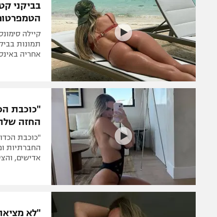
בביקני קט
הטמפרטורו
קיילה סימונס
תמונות בביקי
אחריה באינס
"כוכבת הכ
החזה שלה
"כוכבת הכדו
החברתיות ומ
אדישים, והצ
"לא מציא