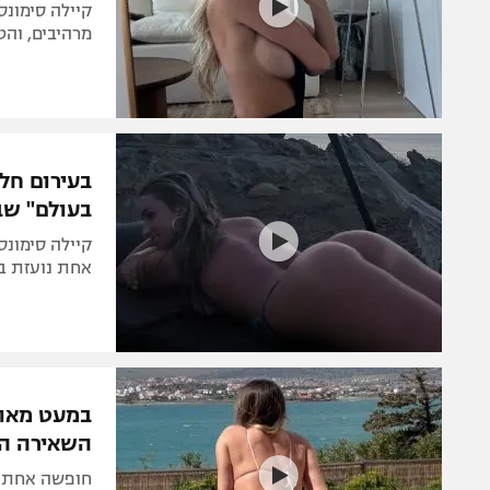
קיילה סימונס
מרהיבים, וה
בעירום חל
בעולם" ש
קיילה סימונס
אחת נועזת במ
במעט מאוד
השאירה הר
חופשה אחת בט