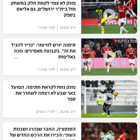
פונק לא צפוי לקחת חלק במשחק
מול בית"ר ירושלים, גם אליאס
בספק
יניב טוכמן | לפני שנה 1
צפו בתקציר
סימנה יורש לוויטור: "נדיר להגיד
את זה". בקבוצה מאמינים: נזכה
באליפות
יניב טוכמן | לפני שנה 1
פונק נחת לקראת חתימה. הפועל
באר שבע לא רצתה לשחרר את
ספר
יניב טוכמן | לפני 2 שנים
הסנסציה, החבר שנהרג ושכונת
העוני: הכירו את הרכש החדש של