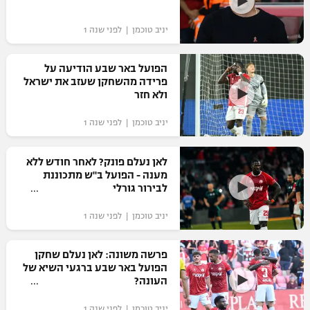
"מחצית בשכונה" – פודקאסט
אופניים
יניב טוכמן | לפני שנה 1
ספורט מוטורי
משתתפים וזוכים בפרסים
הפועל באר שבע הודיעה על
פרידה מהשחקן שעזב את ישראל
כדורמים
ולא חזר
תקנון משתתפים וזוכים בפרסים
טניס
יניב טוכמן | לפני שנה 1
פוטבול אמריקאי NFL
תקנון עבור פעילות אלקטרה
גיימינג E-Sports
בייסבול MLB
לאן נעלם פונק? לאחר חודש ללא
תקנון עבור פעילות ספורט 1 – "מרלן"
מענה - הפועל ב"ש מתכוננת
לבירור גורלי
ספורט אתגרי ואקסטרים
תנאי שימוש
יניב טוכמן | לפני שנה 1
אומנויות לחימה
מדיניות פרטיות
פרשה משונה: לאן נעלם שחקן
גיימינג E-Sports
הפועל באר שבע ברגעי השיא של
העונה?
תקנון פעילות ספורט 1
יניב טוכמן | לפני שנה 1