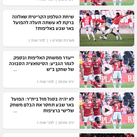
רשיון להקרנה פומבית לבית עסק
שיחת הטלפון הקריטית שאלונה
הצטרפות לחבילת הערוצים
ברקת לא עשתה תעלה להפועל
באר שבע באליפות?
לוח דרושים – ג'ובנט
מערכת ספורט 1 | לפני שנה 1
תגיות
ייעדר ממשחק האליפות ובספק
לגמר הגביע: הסיטואציה הסבוכה
המגזין
של שחקן ב"ש
יניב טוכמן | לפני שנה 1
לא יהיה בסגל מול בית"ר: הפועל
באר שבע תחסר את הבלם משחק
שלישי ברציפות
יניב טוכמן | לפני שנה 1