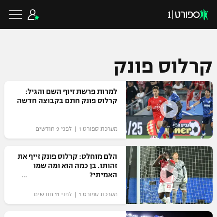
קרלוס פונק
כדורגל ישראלי
למרות פרשת זיוף השם והגיל:
קרלוס פונק חתם בקבוצה חדשה
ליגת העל
כדורגל עולמי
מערכת ספורט 1 | לפני 9 חודשים
ליגה לאומית
ליגת האלופות
כדורסל ישראלי
הלם מוחלט: קרלוס פונק זייף את
גביע הטוטו
זהותו. בן כמה הוא ומה שמו
ליגה אירופית
האמיתי?
ליגת ווינר סל
ליגיונרים
כדורסל עולמי
ליגה אנגלית
מערכת ספורט 1 | לפני 11 חודשים
ליגה לאומית
גביע המדינה
NBA
ליגה גרמנית
ענפים נוספים