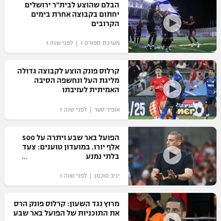
הבלם שהוצע לבית"ר ירושלים
כדורסל נשים
נבחרת ישראל
יחתום בקבוצה אחרת בימים
יורוליג
ליגה ספרדית
הקרובים
טניס
VOD
מכבי תל אביב
מכבי חיפה
יורוקאפ
מערכת ספורט 1 | לפני שנה 1
ליגה איטלקית
כדוריד
הפועל חולון
בית"ר ירושלים
רץ ברשת
ליגה צרפתית
קרלוס פונק הוצע לקבוצה גדולה
כדורעף
הפועל ירושלים
מליגת העל ונחשפה הסיבה
מכבי תל אביב
האמיתית לעזיבתו
ליגה הולנדית
שחייה
תוצאות
דני אבדיה
הפועל תל אביב
אופיר סער | לפני שנה 1
ליגה טורקית
ג'ודו
הפועל חיפה
לוח שידורים
הפועל באר שבע ויתרה על 500
ליגה סינית
אגרוף
אלף יורו. במועדון טוענים: צעד
הפועל באר שבע
בלתי נמנע
ליגה ברזילאית
ברחבה
ספורט אולימפי
יניב טוכמן | לפני שנה 1
מכבי נתניה
ליגות נוספות
UFC
"מעל הליגה" – פודקאסט
בני יהודה
מרוץ נגד השעון: קרלוס פונק הרס
את התוכניות של הפועל באר שבע
היאבקות WWE