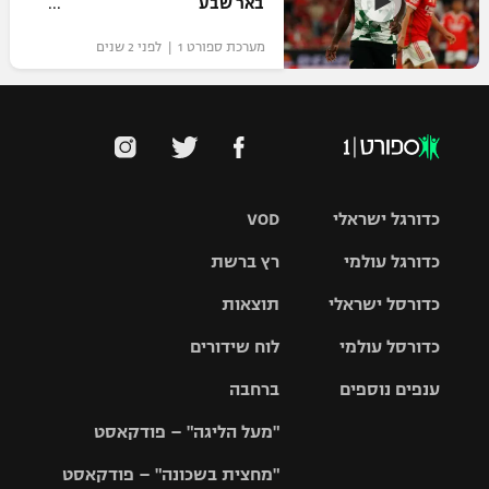
באר שבע
מערכת ספורט 1 | לפני 2 שנים
כדורגל ישראלי
VOD
כדורגל עולמי
רץ ברשת
ליגת העל
כדורסל ישראלי
תוצאות
ליגת
ליגה לאומית
האלופות
כדורסל עולמי
לוח שידורים
ליגת ווינר
סל
גביע הטוטו
ענפים נוספים
ברחבה
ליגה
NBA
אירופית
"מעל הליגה" – פודקאסט
ליגה לאומית
ליגיונרים
טניס
יורוליג
ליגה אנגלית
"מחצית בשכונה" – פודקאסט
כדורסל נשים
גביע המדינה