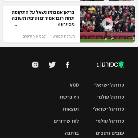
בריאן אמבומו נשאל על התקופה
תחת רובן אמורים וסיפק תשובה
מפתיעה
מערכת ספורט 1 | לפני 6 חודשים
כדורגל ישראלי
VOD
כדורגל עולמי
רץ ברשת
ליגת העל
כדורסל ישראלי
תוצאות
ליגת
ליגה לאומית
האלופות
כדורסל עולמי
לוח שידורים
ליגת ווינר
סל
גביע הטוטו
ענפים נוספים
ברחבה
ליגה
NBA