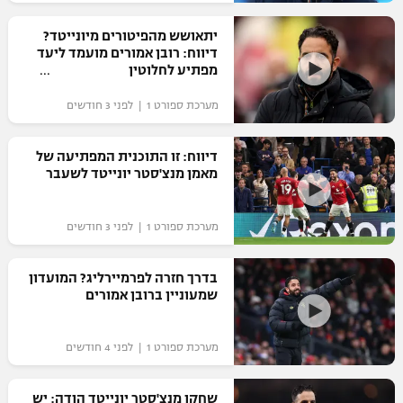
רשיון להקרנה פומבית לבית עסק
יתאושש מהפיטורים מיונייטד?
דיווח: רובן אמורים מועמד ליעד
הצטרפות לחבילת הערוצים
מפתיע לחלוטין
מערכת ספורט 1 | לפני 3 חודשים
לוח דרושים – ג'ובנט
תגיות
דיווח: זו התוכנית המפתיעה של
מאמן מנצ'סטר יונייטד לשעבר
המגזין
מערכת ספורט 1 | לפני 3 חודשים
בדרך חזרה לפרמיירליג? המועדון
שמעוניין ברובן אמורים
מערכת ספורט 1 | לפני 4 חודשים
שחקן מנצ'סטר יונייטד הודה: יש