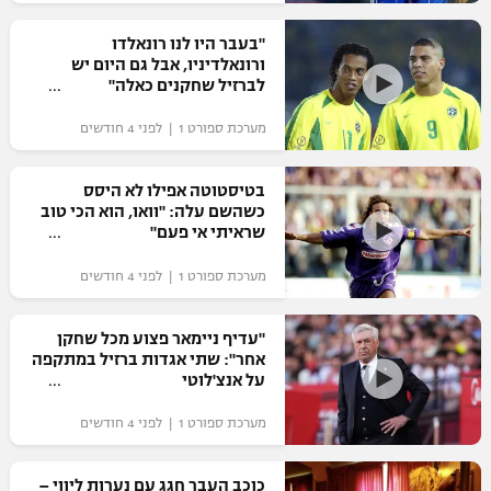
רשיון להקרנה פומבית לבית עסק
"בעבר היו לנו רונאלדו
ורונאלדיניו, אבל גם היום יש
הצטרפות לחבילת הערוצים
לברזיל שחקנים כאלה"
מערכת ספורט 1 | לפני 4 חודשים
לוח דרושים – ג'ובנט
תגיות
בטיסטוטה אפילו לא היסס
כשהשם עלה: "וואו, הוא הכי טוב
שראיתי אי פעם"
המגזין
מערכת ספורט 1 | לפני 4 חודשים
"עדיף ניימאר פצוע מכל שחקן
אחר": שתי אגדות ברזיל במתקפה
על אנצ'לוטי
מערכת ספורט 1 | לפני 4 חודשים
כוכב העבר חגג עם נערות ליווי –