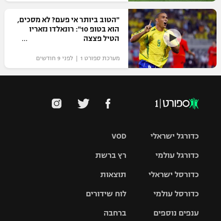
"הטוב ביותר אי פעם? לא מסכים,
הוא בטופ 10": רונאלדו נזאריו
הטיל פצצה
מערכת ספורט 1 | לפני 9 חודשים
כדורגל ישראלי
VOD
כדורגל עולמי
רץ ברשת
ליגת העל
כדורסל ישראלי
תוצאות
ליגת
ליגה לאומית
האלופות
כדורסל עולמי
לוח שידורים
ליגת ווינר
סל
גביע הטוטו
ענפים נוספים
ברחבה
ליגה
NBA