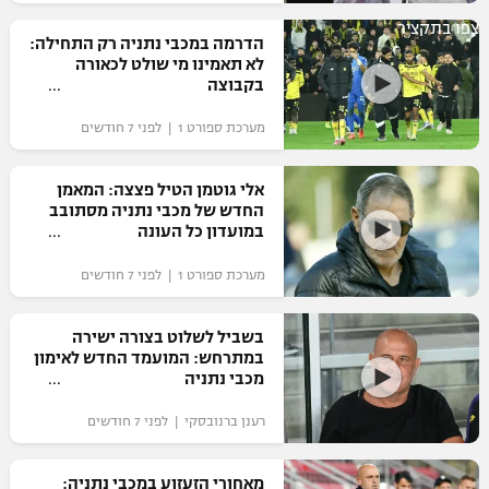
רשיון להקרנה פומבית לבית עסק
צפו בתקציר
הדרמה במכבי נתניה רק התחילה:
לא תאמינו מי שולט לכאורה
הצטרפות לחבילת הערוצים
בקבוצה
מערכת ספורט 1 | לפני 7 חודשים
לוח דרושים – ג'ובנט
תגיות
אלי גוטמן הטיל פצצה: המאמן
החדש של מכבי נתניה מסתובב
במועדון כל העונה
המגזין
מערכת ספורט 1 | לפני 7 חודשים
בשביל לשלוט בצורה ישירה
במתרחש: המועמד החדש לאימון
מכבי נתניה
רענן ברנובסקי | לפני 7 חודשים
מאחורי הזעזוע במכבי נתניה: