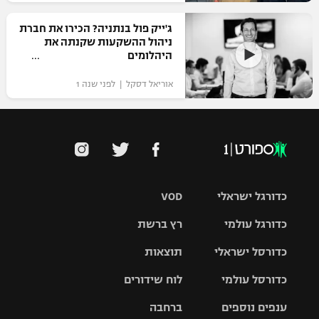
ג'ייק פול בנתניה? הכירו את חברת
ניהול ההשקעות שקנתה את
היהלומים
אוריאל דסקל | לפני שנה 1
כדורגל ישראלי
VOD
כדורגל עולמי
רץ ברשת
ליגת העל
כדורסל ישראלי
תוצאות
ליגת
ליגה לאומית
האלופות
כדורסל עולמי
לוח שידורים
ליגת ווינר
סל
גביע הטוטו
ענפים נוספים
ברחבה
ליגה
NBA