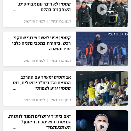
קסטין לא דיבר עם אבוקסיס,
השחקנים בהלם
רענן ברנובסקי | לפני 7 חודשים
צפו בתקציר
קסטין צפוי לאשר צירוף שחקני
רכש. ביקורת במכבי נתניה כלפי
עזיז ווטארה
רענן ברנובסקי | לפני 8 חודשים
אבוקסיס ימשיך עם ההרכב
המנצח נגד בית"ר ירושלים, רוס
קסטין יגיע לצפות?
רענן ברנובסקי | לפני 8 חודשים
"אם בית"ר ירושלים תפנה לנתניה,
גם אותו הוא ימכור. וייסמן?
השתגעתם?"