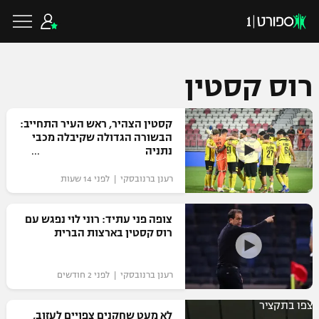
רוס קסטין
כדורגל ישראלי
קסטין הצהיר, ראש העיר התחייב:
הבשורה הגדולה שקיבלה מכבי
נתניה
ליגת העל
כדורגל עולמי
רענן ברנובסקי | לפני 14 שעות
ליגה לאומית
ליגת האלופות
צופה פני עתיד: רוני לוי נפגש עם
כדורסל ישראלי
רוס קסטין בארצות הברית
גביע הטוטו
ליגה אירופית
ליגת ווינר סל
ליגיונרים
כדורסל עולמי
רענן ברנובסקי | לפני 2 חודשים
ליגה אנגלית
ליגה לאומית
גביע המדינה
צפו בתקציר
NBA
לא מעט שחקנים צפויים לעזוב,
ליגה גרמנית
ענפים נוספים