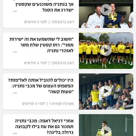
אך בנתניה משוכנעים שקסטין
כדורסל נשים
נבחרת ישראל
ישדרג את הסגל
יורוליג
ליגה ספרדית
טניס
VOD
מכבי תל אביב
מכבי חיפה
רענן ברנובסקי | לפני 3 חודשים
יורוקאפ
ליגה איטלקית
כדוריד
הפועל חולון
בית"ר ירושלים
"חשוב לי שתשמעו את זה ישירות
רץ ברשת
ליגה צרפתית
ממני": רוס קסטין שלח מסר
כדורעף
הפועל ירושלים
לאוהדי נתניה
מכבי תל אביב
ליגה הולנדית
שחייה
תוצאות
רענן ברנובסקי | לפני 4 חודשים
דני אבדיה
הפועל תל אביב
ליגה טורקית
ג'ודו
היו יכולים להוביל אותה לאליפות?
הפועל חיפה
לוח שידורים
הפספוס העצום של מכבי נתניה:
ליגה סינית
אגרוף
"טעות קשה"
הפועל באר שבע
ליגה ברזילאית
ברחבה
מערכת ספורט 1 | לפני 4 חודשים
ספורט אולימפי
מכבי נתניה
ליגות נוספות
UFC
אחרי דניאל דאפה: מכבי נתניה
"מעל הליגה" – פודקאסט
בני יהודה
תמכור גם את עוז בילו לקבוצה
גדולה בליגה?
היאבקות WWE