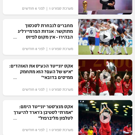
מערכת ספורט 1 | לפני 6 חודשים
מחברים לנבחרת לסכסוך
מתוקשר: אגדות הפרמיירליג
הבהירו - אין מקום לפיוס
מערכת ספורט 1 | לפני 8 חודשים
אקס יונייטד הכעיס את האוהדים:
"איש של העם? הוא מתחמק
ממיסים בדובאי"
מערכת ספורט 1 | לפני 8 חודשים
אקס מנצ'סטר יונייטד הימם:
"אמרתי לסטיבן ג'רארד להיערך
לטלפון מליברפול"
מערכת ספורט 1 | לפני 8 חודשים