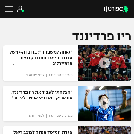
ריו פרדיננד
כדורגל ישראלי
"גאווה למשפחה": בנו בן ה-17 של
אגדת יונייטד חתם בקבוצת
פרמיירליג
ליגת העל
כדורגל עולמי
מערכת ספורט 1 | לפני שבוע 1
ליגה לאומית
ליגת האלופות
"הצלחתי לעבור את ריו פרדיננד.
כדורסל ישראלי
את אריק בנאדו אי אפשר לעבור"
גביע הטוטו
ליגה אירופית
ליגת ווינר סל
ליגיונרים
כדורסל עולמי
מערכת ספורט 1 | לפני חודש 1
ליגה אנגלית
ליגה לאומית
גביע המדינה
NBA
אגדת יונייטד פנתה לכוכב ריאל
ליגה גרמנית
ענפים נוספים