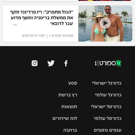
"הכול מתפרק": ריו פרדיננד תקף
את ממשלת בריטניה וחשף מדוע
עבר לדובאי
מערכת ספורט 1 | לפני 9 חודשים
כדורגל ישראלי
VOD
כדורגל עולמי
רץ ברשת
ליגת העל
כדורסל ישראלי
תוצאות
ליגת
ליגה לאומית
האלופות
כדורסל עולמי
לוח שידורים
ליגת ווינר
סל
גביע הטוטו
ענפים נוספים
ברחבה
ליגה
NBA