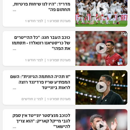
מדריד: "היו לנו שיחות פרטיות,
כדורסל נשים
נבחרת ישראל
תחתום פה"
יורוליג
ליגה ספרדית
טניס
VOD
מכבי תל אביב
מכבי חיפה
מערכת ספורט 1 | לפני חודש 1
יורוקאפ
ליגה איטלקית
כדוריד
הפועל חולון
צפו
בית"ר ירושלים
כוכב העבר חגג: "כל ההייטרים
רץ ברשת
ליגה צרפתית
של כריסטיאנו רונאלדו - תסתמו
כדורעף
הפועל ירושלים
את הפה!"
מכבי תל אביב
ליגה הולנדית
שחייה
תוצאות
מערכת ספורט 1 | לפני חודש 1
דני אבדיה
הפועל תל אביב
ליגה טורקית
ג'ודו
"זו תהיה החתמה הגיונית": השם
הפועל חיפה
לוח שידורים
המפתיע שריו פרדיננד רוצה
ליגה סינית
אגרוף
לראות ביונייטד
הפועל באר שבע
ליגה ברזילאית
ברחבה
מערכת ספורט 1 | לפני 2 חודשים
ספורט אולימפי
מכבי נתניה
ליגות נוספות
UFC
לכוכב מנצ'סטר יונייטד אין ספק
"מעל הליגה" – פודקאסט
בני יהודה
לגבי מייקל קאריק: "הוא צריך
להישאר"
היאבקות WWE