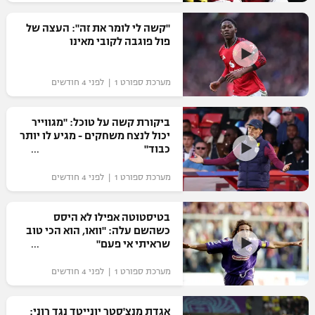
רשיון להקרנה פומבית לבית עסק
"קשה לי לומר את זה": העצה של
פול פוגבה לקובי מאינו
הצטרפות לחבילת הערוצים
מערכת ספורט 1 | לפני 4 חודשים
לוח דרושים – ג'ובנט
תגיות
ביקורת קשה על טוכל: "מגווייר
יכול לנצח משחקים - מגיע לו יותר
כבוד"
המגזין
מערכת ספורט 1 | לפני 4 חודשים
בטיסטוטה אפילו לא היסס
כשהשם עלה: "וואו, הוא הכי טוב
שראיתי אי פעם"
מערכת ספורט 1 | לפני 4 חודשים
אגדת מנצ'סטר יונייטד נגד רוני: