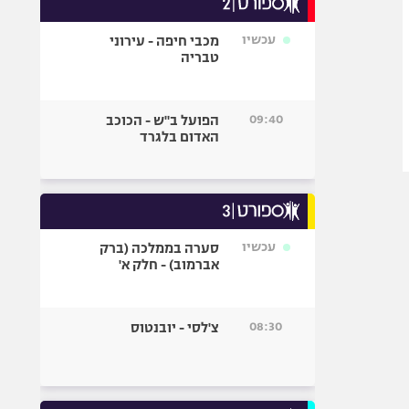
אופניים
עכשיו
מכבי חיפה - עירוני
ספורט מוטורי
טבריה
כדורמים
פוטבול אמריקאי NFL
09:40
הפועל ב"ש - הכוכב
בייסבול MLB
האדום בלגרד
ספורט אתגרי
ואקסטרים
אומנויות לחימה
גיימינג E-Sports
עכשיו
סערה בממלכה (ברק
אברמוב) - חלק א'
08:30
צ'לסי - יובנטוס