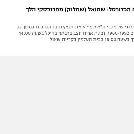
תל אביב
ליגה סינית
 הכדורסל: שמואל (שמלוק) מחרובסקי הלך
חיפה
ליגה ברזילאית
באר שבע
ליגות נוספות
מנהלה המיתולוגי של מכבי ת"א שמילא את תפקידו בהתנדבות במשך 32
תניה
שנים בן השנים 1960-1992, נפטר. ארונו יוצב ברביעי בהיכל בשעה 14:00
 העלמין בקריית שאול
דה