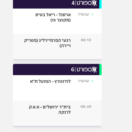
עכשיו
ארסנל - ריאל בטיס
(מקוצר 15)
08:10
רגעי הפרמיירליג (פטריק
ויירה)
עכשיו
לודוגורץ - הפועל ת"א
09:40
בית"ר ירושלים - א.א.ק
לרנקה