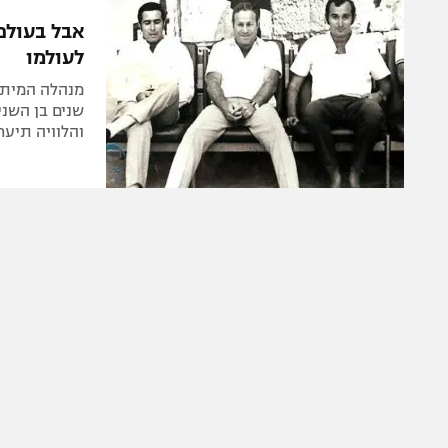
הפועל 
תקנון משתתפים וזוכים בפרסים
אבל בעולם
הפועל 
לעולמו
תקנון עבור פעילות אלקטרה
הפועל 
תקנון עבור פעילות ספורט 1 – "מרלן"
מכבי נ
טניס
והלוויה תיערך בשעה 16:00 בבית
בני יהו
גיימינג E-Sports
תנאי שימוש
מדיניות פרטיות
תקנון פעילות ספורט 1
רשיון להקרנה פומבית לבית עסק
הצטרפות לחבילת הערוצים
לוח דרושים – ג'ובנט
תגיות
המגזין