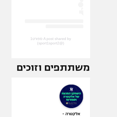
A post shared by ספורט1
(@sport1sport2)
משתתפים וזוכים
אלקטרה -