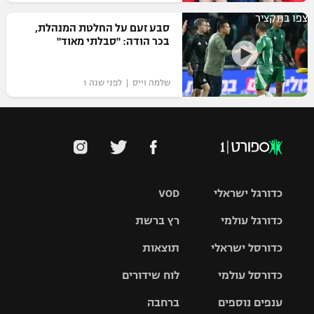
צפו בתקציר
סבע זעם על החלטת המנהלת,
בכר הודה: "סבלתי מאוד"
שלמה וייס | לפני שנה 1
כדורגל ישראלי
VOD
כדורגל עולמי
רץ ברשת
ליגת העל
כדורסל ישראלי
תוצאות
ליגת
ליגה לאומית
האלופות
כדורסל עולמי
לוח שידורים
ליגת ווינר
סל
גביע הטוטו
ענפים נוספים
ברחבה
ליגה
NBA