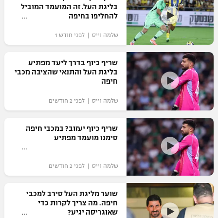
בליגת העל. זה המועמד המוביל
כדורסל נשים
נבחרת ישראל
להחליפו בחיפה
יורוליג
ליגה ספרדית
טניס
VOD
מכבי תל אביב
מכבי חיפה
שלמה וייס | לפני חודש 1
יורוקאפ
ליגה איטלקית
כדוריד
הפועל חולון
בית"ר ירושלים
שריף כיוף בדרך ליעד מפתיע
רץ ברשת
ליגה צרפתית
בליגת העל והתנאי שהציבה מכבי
כדורעף
הפועל ירושלים
חיפה
מכבי תל אביב
ליגה הולנדית
שחייה
תוצאות
שלמה וייס | לפני 2 חודשים
דני אבדיה
הפועל תל אביב
ליגה טורקית
ג'ודו
שריף כיוף יעזוב? במכבי חיפה
הפועל חיפה
לוח שידורים
סימנו מועמד מפתיע
ליגה סינית
אגרוף
הפועל באר שבע
ליגה ברזילאית
ברחבה
שלמה וייס | לפני 2 חודשים
ספורט אולימפי
מכבי נתניה
ליגות נוספות
UFC
שוער מליגת העל סירב למכבי
"מעל הליגה" – פודקאסט
בני יהודה
חיפה. מה צריך לקרות כדי
שאוגריסה יגיע?
היאבקות WWE