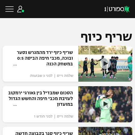
שריף כיוף
צפו בתקציר
כדורגל ישראלי
שריף כיוף ירד מהמגרש נסער
ובוכה, מכבי חיפה הביסה 0:5
במשחק הכנה
ליגת העל
כדורגל עולמי
שלמה וייס | לפני 3 שבועות
ליגה לאומית
ליגת האלופות
הסכום שמבדיל בין גאורגי ירמקוב
כדורסל ישראלי
לעזיבת מכבי חיפה והחשש הגדול
גביע הטוטו
במועדון
ליגה אירופית
ליגת ווינר סל
ליגיונרים
כדורסל עולמי
שלמה וייס | לפני חודש 1
ליגה אנגלית
ליגה לאומית
גביע המדינה
NBA
שריף כיוף סגר בקבוצה חדשה
ליגה גרמנית
ענפים נוספים