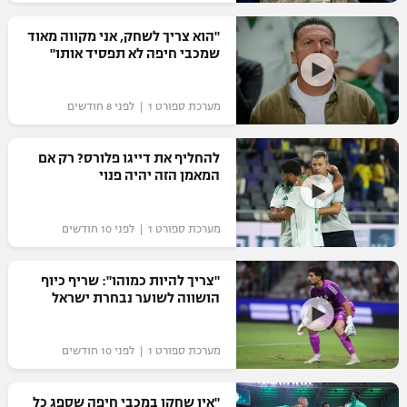
רשיון להקרנה פומבית לבית עסק
"הוא צריך לשחק, אני מקווה מאוד
שמכבי חיפה לא תפסיד אותו"
הצטרפות לחבילת הערוצים
מערכת ספורט 1 | לפני 8 חודשים
לוח דרושים – ג'ובנט
תגיות
להחליף את דייגו פלורס? רק אם
המאמן הזה יהיה פנוי
המגזין
מערכת ספורט 1 | לפני 10 חודשים
"צריך להיות כמוהו": שריף כיוף
הושווה לשוער נבחרת ישראל
מערכת ספורט 1 | לפני 10 חודשים
"אין שחקן במכבי חיפה שספג כל