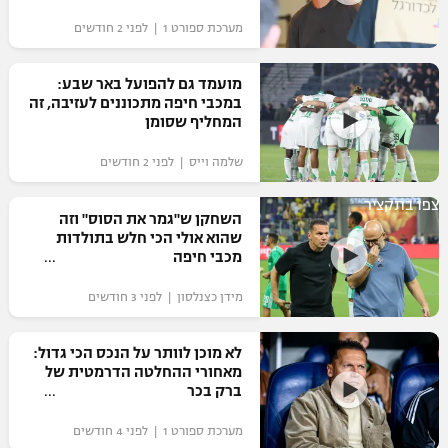
"מחצית בשכונה" – פודקאסט
מערכת ספורט 1 | לפני 2 חודשים
אופניים
מועמד גם להפועל באר שבע:
ספורט מוטורי
משתתפים וזוכים בפרסים
במכבי חיפה מתכוננים לעזיבה, זה
המחליף שסומן
כדורמים
תקנון משתתפים וזוכים בפרסים
טניס
שלמה וייס | לפני 2 חודשים
פוטבול אמריקאי NFL
תקנון עבור פעילות אלקטרה
צפו בתקציר
השחקן ש"גמר את הסוס" וזה
גיימינג E-Sports
בייסבול MLB
שהוא אולי הכי חלש בתולדות
תקנון עבור פעילות ספורט 1 – "מרלן"
מכבי חיפה
ספורט אתגרי ואקסטרים
תנאי שימוש
מידן כצנלסון | לפני 3 חודשים
אומנויות לחימה
לא מוכן לוותר על הנכס הכי גדול:
מדיניות פרטיות
מאחורי ההחלטה הדרמטית של
גיימינג E-Sports
ברק בכר
תקנון פעילות ספורט 1
מערכת ספורט 1 | לפני 4 חודשים