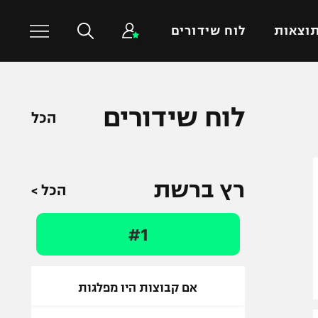
וצאות
לוח שידורים
כדורסל עולמי
ענפים נוספים
לוח שידורים
הכל
NBA
טניס
יורוליג
כדוריד
יורוקאפ
כדורעף
רץ ברשת
הכל >
שחייה
ג'ודו
#1
אגרוף
ספורט אולימפי
UFC
אם קבוצות היו מפלגות
היאבקות WWE