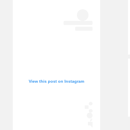
אופניים
ספורט מוטורי
כדורמים
פוטבול אמריקאי NFL
בייסבול MLB
ספורט אתגרי
ואקסטרים
אומנויות לחימה
גיימינג E-Sports
View this post on Instagram