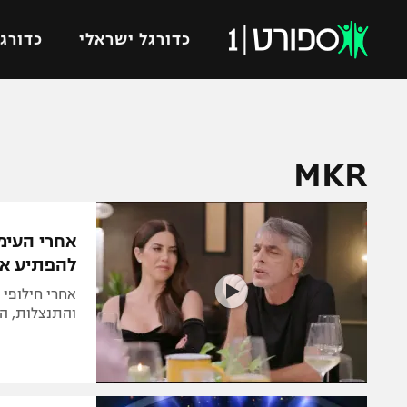
כדורגל ישראלי
כדורגל
VOD
כדורג
MKR
רץ ברשת
ליגת ה
ליגה ל
תוצאות
גביע הט
אחרי העימ
לוח שידורים
ליגיונר
להפתיע את
ברחבה
גביע ה
אחרי חילופי 
נבחרת 
והתנצלות, הע
"מעל הליגה" – פודקאסט
מכבי ח
"מחצית בשכונה" – פודקאסט
בית"ר י
משתתפים וזוכים בפרסים
מכבי ת