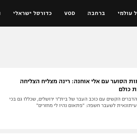
 עולמי
ברחבה
VOD
כדורסל ישראלי
ת
ל ישראלי
כדורגל עולמי
כדורסל ישראלי
על
ליגת האלופות
ליגת ווינר סל
אומית
ליגה אירופית
ליגה לאומית
וטו
ליגה אנגלית
כדורסל נשים
ות הסוער עם אלי אוחנה: רינה מצליח הצליחה
ים
ליגה גרמנית
מכבי תל אביב
 כולם
מדינה
ליגה ספרדית
הפועל חולון
הדברים הקשים עם כוכב העבר של בית"ר ירושלים, שכללו גם בכי
ישראל
ליגה איטלקית
הפועל ירושלים
יתונאית לשעבר חשפה: "פתאום נהיו לי מחזרים"
יפה
ליגה צרפתית
דני אבדיה
רושלים
ליגה הולנדית
ל אביב
ליגה טורקית