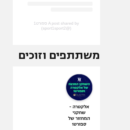
A post shared by ספורט1
(@sport1sport2)
משתתפים וזוכים
אלקטרה -
שחקני
המחזור של
ספורט1