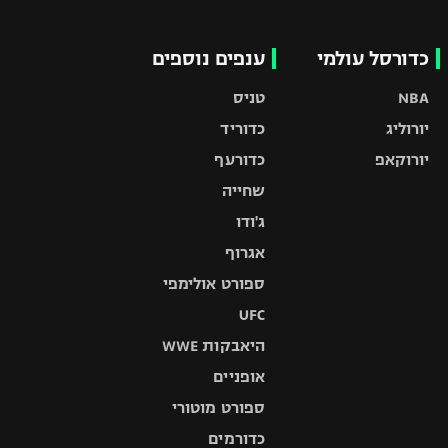
כדורסל עולמי
ענפים נוספים
NBA
טניס
יורוליג
כדוריד
יורוקאפ
כדורעף
שחייה
ג'ודו
אגרוף
ספורט אולימפי
UFC
היאבקות WWE
אופניים
ספורט מוטורי
כדורמים