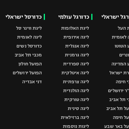
רגל ישראלי
כדורגל עולמי
כדורסל ישראלי
 העל
ליגת האלופות
ליגת ווינר סל
 לאומית
ליגה אירופית
ליגה לאומית
 הטוטו
ליגה אנגלית
כדורסל נשים
ונרים
ליגה גרמנית
מכבי תל אביב
 המדינה
ליגה ספרדית
הפועל חולון
ת ישראל
ליגה איטלקית
הפועל ירושלים
 חיפה
ליגה צרפתית
דני אבדיה
ר ירושלים
ליגה הולנדית
 תל אביב
ליגה טורקית
ל תל אביב
ליגה סינית
ל חיפה
ליגה ברזילאית
ל באר שבע
ליגות נוספות