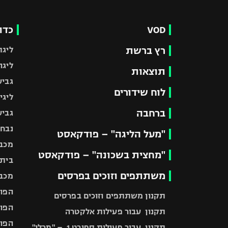
VOD
כדו
רץ ברשת
ליגת
ליגה
תוצאות
גביע
לוח שידורים
ליגי
ברחבה
גביע
נבחר
"מעל הליגה" – פודקאסט
מכבי
"מחצית בשכונה" – פודקאסט
בית"
משתתפים וזוכים בפרסים
מכבי
הפוע
תקנון משתתפים וזוכים בפרסים
הפוע
תקנון עבור פעילות אלקטרה
הפוע
תקנון עבור פעילות ספורט 1 – "מרלן"