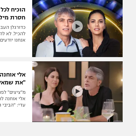
הפועל 
תקנון משתתפים וזוכים בפרסים
הוכיח לכל
הפועל 
חסרת מילי
תקנון עבור פעילות אלקטרה
הפועל 
תקנון עבור פעילות ספורט 1 – "מרלן"
כדורגלן העבר
מכבי נ
להכיל. לא לה
טניס
אנחנו יודעים
בני יהו
גיימינג E-Sports
תנאי שימוש
אלי אוחנה
מדיניות פרטיות
"את שמאלנ
תקנון פעילות ספורט 1
מ"ציצים" לפו
רשיון להקרנה פומבית לבית עסק
אלי אוחנה ל
עדי: "הביבי 
הצטרפות לחבילת הערוצים
לוח דרושים – ג'ובנט
תגיות
המגזין