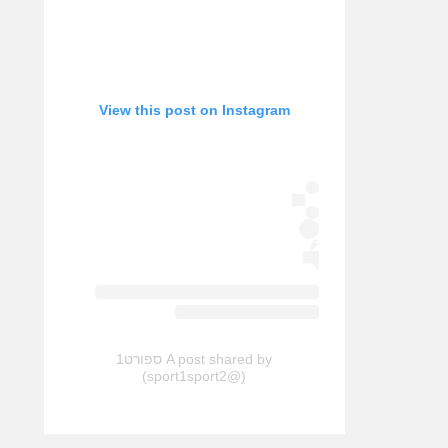
View this post on Instagram
A post shared by ספורט1
(@sport1sport2)