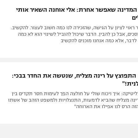
תל אביב
ליגה סינית
 המדינה שאפשר אחרת: אלי אוחנה השאיר אותי
חיפה
ליגה ברזילאית
ם
באר שבע
ליגות נוספות
 ראוי לציון על הגישה, שהזכירה לנו כמה חשוב לעצור. להקשיב.
תניה
סכים, אבל כן להבין. הדבר שיכול להוביל לשינוי הוא לא כמה
 לדבר, אלא כמה אנחנו מוכנים להקשיב
דה
 התפוצץ על רינה מצליח, שנטשה את החדר בבכי:
ית!"
ליטיקה: איך ויכוח שולי על חולצה הפך לעימות חסר תקדים בין
רינה מצליח שהביא לדמעות, התנצלויות ולמשפט הזהב של אשתו
הזה הרס לנו אפילו את הארוחה"