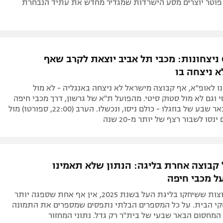
 בממלכת שבדיה: על הנבחרת שלא מצליחה
פוטנציאל שלה
שרונות נדיר והתקפה מהאיכותיות בעולם, שבדיה שוקעת לרצף
יים על סיכויי המונדיאל. חדר הלבשה מתוסכל, שיטה שלא עבדה
 פוטר יוצרים מסע הישרדות שמגדיר מחדש את עתיד הנבחרת
24 שנים, 0 ניצחונות: מכבי תל אביב יוצאת לקרב שאף
 ניצחה בו
 לאופ"א, אף קבוצה מישראל לא ניצחה באנגליה - לא מול
י וגם לא מול סטוק סיטי. מהפועל ת"א של גרשון, דרך מכבי חיפה
של קטן ועד באר שבע של בוזגלו - כולם ניסו, ונכשלו. הערב (22:00, ספורט1) מול
נסו לשבור רצף של יותר מ-20 שנה