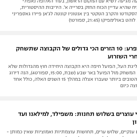
ד המוליכה: כל מה שמחכה לכם במשחק הכי חשוב
 מגיעה לשיא עם המקום הראשון, בעוד האלופה נאפולי
 שהיא עדיין הכוח החזק בסרייה א'. היריבות ההיסטורית,
קודטו והקרב הטקטי בין אנטוניו קונטה לג'אן פיירו גאספריני
אולימפיקו (21:45, ספורט1)
לא רק המופרע: 10 הזרים הכי גדולים של הקבוצה שתשחק
רי השזרוע
יגת העל, הפועל חיפה היא הקבוצה היחידה חוץ מהגדולות שלא
ירדה. לקראת המשחק מול הפועל באר שבע (שבת, 15:00, ספורט4), הנה דירוג
עשרת הזרים הטובים ביותר שעברו אצלה במהלך 15 השנים האלה, כולל אחד
ה כיום