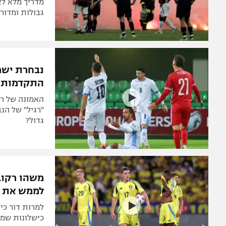
בדרך לדרבי
לצפון לונדו
שלושה דרבים 
מדריך מלא לצו
גבולות ומדור
נבחרת ישר
התקדמות?
האמונה של רן
"רגיל" של הנ
גדול?