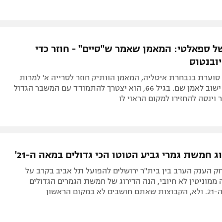
קבוצה אחרת בליגה: הנתון שלא תאמינו
 מכבי חיפה
מתוך 12 הקבוצות ששיחקו בליגת העל בשנת 2025, אין אף אחת שספגה יותר
י הבית. על כל המספרים הבלתי נתפסים שמספרים את התמונה
 המחסום הבאר שבעי של בית"ר רק גדל. נתוני המחזור
 ספאלטי: המאמן שאמר ש"סיים" - חוזר כדי
ובנטוס
וערת בנבחרת איטליה, המאמן הוותיק חוזר לסרייה א' למרות
שהודיע שלא ישוב לאמן שם. בגיל 66, הוא יצטרך להתמודד עם המשבר הגדול
וינסה להחזירו למקום הראוי לו
וג חמשת גמרי גביע הטוטו הכי גדולים במאה ה-21'