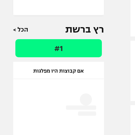
אלקטרה -
שחקני
המחזור של
ספורט1
רץ ברשת
הכל >
#1
אם קבוצות היו מפלגות