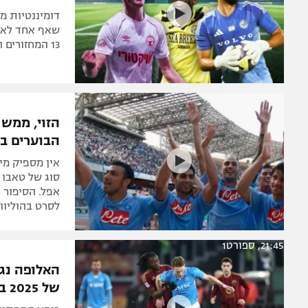
מכבי תל אב
העל
דומיננטיות מ
13 המחזורים הראשונים בעונת 2025/26 בליגת העל
הזוי, ממש
הבוערים בא
אין מספיק מיל
סוג של טאבו 
אפל. הסיפור 
לסרט בהוליוו