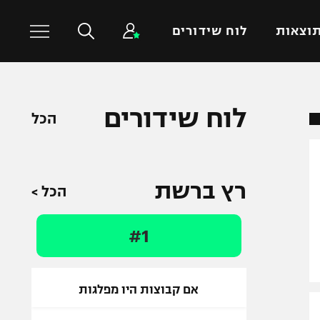
וצאות
לוח שידורים
כדורסל עולמי
ענפים נוספים
לוח שידורים
הכל
NBA
טניס
יורוליג
כדוריד
יורוקאפ
כדורעף
רץ ברשת
הכל >
שחייה
ג'ודו