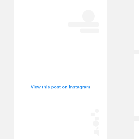
#1
אגרוף
ספורט אולימפי
UFC
אם קבוצות היו מפלגות
היאבקות WWE
אופניים
ספורט מוטורי
כדורמים
פוטבול אמריקאי NFL
בייסבול MLB
ספורט אתגרי
ואקסטרים
אומנויות לחימה
גיימינג E-Sports
View this post on Instagram