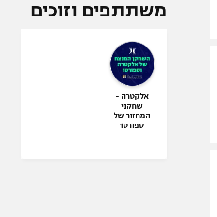
A post shared by ספורט1
(@sport1sport2)
משתתפים וזוכים
אלקטרה -
שחקני
המחזור של
ספורט1