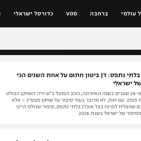
 עולמי
ברחבה
VOD
כדורסל ישראלי
ת
ל ישראלי
כדורגל עולמי
כדורסל ישראלי
על
ליגת האלופות
ליגת ווינר סל
אומית
ליגה אירופית
ליגה לאומית
בלתי נתפס: דן ביטון חתום על אחת השנים הכי
וטו
ליגה אנגלית
כדורסל נשים
ל ישראלי
ים
ליגה גרמנית
מכבי תל אביב
עם לא פחות מ-26 שערים בשנה האחרונה, כוכב הפועל ב"ש היה השחקן הבולט
מדינה
ליגה ספרדית
הפועל חולון
בישראל בשנת 2025. עם זאת, לא מדובר בעוד סיפור על שחקן מצטיין – אלא