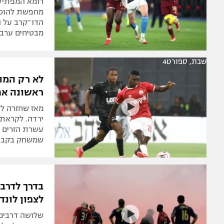
21:45, ספורט1
האלופה נג
של 2025 באיטליה
רומא המפתיעה
מחפשת להוכיח
הדו־קרב על הס
מבטיחים ערב לוהט ב
שבת, ספורט4
ראשונה אח
מאז שחזרה לל
שמשחק בקבוצ