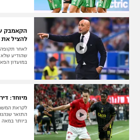
מתחת לכל 
שתשמעו על
שערים במשחק
העגומה, וגם:
הקאמבק של
להציל את י
לאחר תקופה ס
במועדון הפאר 
מיוחד: דיר