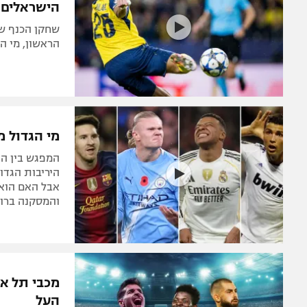
הצטרפות לחבילת הערוצים
לוח דרושים – ג'ובנט
תגיות
נגע בשמיי
המגזין
הישראלים 
שחקן הכנף של
הראשון, מי ה
מי הגדול 
המפגש בין ה
אבל האם הוא 
והמסקנה ברו