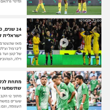
משהו רקוב
לממש את ה
למרות דור כי
כישלונות שמא
ומינוי גרהאם
22:00, ספורט1
ישראלית לא
מאז שהצטרפנו
ליברפול וצ'לס
וילה, הצהובים י