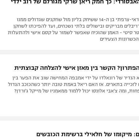
ם שהצליח לפרוח בצל אובדן בלתי נתפס, סיפור שכולנו היינו
ישראל
ליגה איטלקית
הפועל ירושלים
סיפור של ישראל בשנת 2026
יפה
ליגה צרפתית
דני אבדיה
רושלים
ליגה הולנדית
ל אביב
ליגה טורקית
אבסורדי: כך חמק ריאן שרקי מגורלם של רוב ילדי
תל אביב
ליגה סינית
חיפה
ליגה ברזילאית
מהילד האלג'יראי-צרפתי בן ה-14 ששיחק בליון מול שחקנים שגדולים ממנו
באר שבע
ליגות נוספות
ריבלים מבריקים ובישולים בלתי נשכחים, ועד להפיכתו לשחקן
ר סיטי - האמן שהוכיח שאפשר לשמור על קסם אישי ולהתעלות
תניה
הכשרונות הצעירים
דה
הפתרון? הקשר בין מאזן אישי להצלחה קבוצתית
הנדיר של רונאלדו על ידי אמבפה המחישה שוב את הפער בין
ם לזכייה בתארים. אז האם ריאל באמת טובה יותר כשהכוכב הגדול
ת, ומה צ'אבי אלונסו יכול ללמוד ממאמניו של מייקל ג'ורדן?