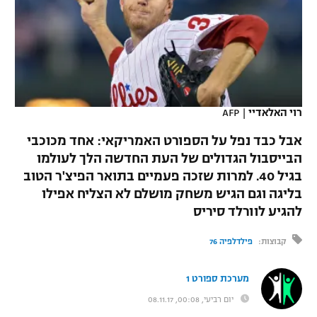
כדורסל נשים
נבחרת ישראל
יורוליג
ליגה ספרדית
טניס
VOD
מכבי תל אביב
מכבי חיפה
יורוקאפ
ליגה איטלקית
כדוריד
הפועל חולון
בית"ר ירושלים
רץ ברשת
ליגה צרפתית
כדורעף
רוי האלאדיי
|
AFP
הפועל ירושלים
מכבי תל אביב
ליגה הולנדית
אבל כבד נפל על הספורט האמריקאי: אחד מכוכבי
שחייה
תוצאות
דני אבדיה
הפועל תל אביב
הבייסבול הגדולים של העת החדשה הלך לעולמו
ליגה טורקית
בגיל 40. למרות שזכה פעמיים בתואר הפיצ'ר הטוב
ג'ודו
הפועל חיפה
לוח שידורים
בליגה וגם הגיש משחק מושלם לא הצליח אפילו
ליגה סינית
אגרוף
להגיע לוורלד סיריס
הפועל באר שבע
ליגה ברזילאית
ברחבה
קבוצות:
פילדלפיה 76
ספורט אולימפי
מכבי נתניה
ליגות נוספות
UFC
מערכת ספורט 1
"מעל הליגה" – פודקאסט
בני יהודה
יום רביעי, 00:08, 08.11.17
היאבקות WWE