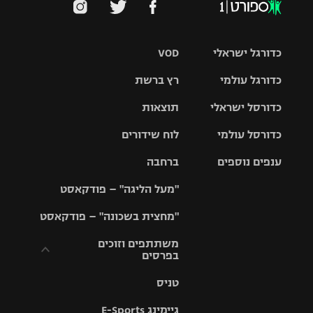
כדורגל ישראלי
VOD
כדורגל עולמי
רץ ברשת
ליגת העל
כדורסל ישראלי
תוצאות
ליגת
ליגה לאומית
האלופות
כדורסל עולמי
לוח שידורים
ליגת ווינר
סל
גביע הטוטו
ענפים נוספים
ברחבה
ליגה
NBA
אירופית
"מעל הליגה" – פודקאסט
ליגה לאומית
ליגיונרים
טניס
יורוליג
ליגה אנגלית
"מחצית בשכונה" – פודקאסט
כדורסל נשים
גביע המדינה
כדוריד
יורוקאפ
ליגה גרמנית
משתתפים וזוכים
בפרסים
מכבי תל
נבחרת
כדורעף
אביב
ישראל
ליגה
טניס
ספרדית
תקנון משתתפים
שחייה
הפועל חולון
מכבי חיפה
וזוכים בפרסים
גיימינג E-Sports