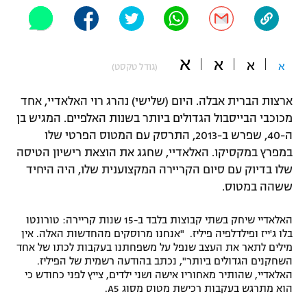
"מחצית בשכונה" – פודקאסט
אופניים
א
ספורט מוטורי
א
משתתפים וזוכים בפרסים
א
א
(גודל טקסט)
כדורמים
ארצות הברית אבלה. היום (שלישי) נהרג רוי האלאדיי, אחד
תקנון משתתפים וזוכים בפרסים
טניס
מכוכבי הבייסבול הגדולים ביותר בשנות האלפיים. המגיש בן
פוטבול אמריקאי NFL
ה-40, שפרש ב-2013, התרסק עם המטוס הפרטי שלו
תקנון עבור פעילות אלקטרה
במפרץ במקסיקו. האלאדיי, שחגג את הוצאת רישיון הטיסה
גיימינג E-Sports
בייסבול MLB
שלו בדיוק עם סיום הקריירה המקצוענית שלו, היה היחיד
תקנון עבור פעילות ספורט 1 – "מרלן"
ששהה במטוס.
ספורט אתגרי ואקסטרים
תנאי שימוש
האלאדיי שיחק בשתי קבוצות בלבד ב-15 שנות קריירה: טורונטו
אומנויות לחימה
בלו ג'ייז ופילדלפיה פיליז. "אנחנו מרוסקים מהחדשות האלה. אין
מילים לתאר את העצב שנפל על משפחתנו בעקבות לכתו של אחד
מדיניות פרטיות
גיימינג E-Sports
השחקנים הגדולים ביותר", נכתב בהודעה רשמית של הפיליז.
האלאדיי, שהותיר מאחוריו אישה ושני ילדים, צייץ לפני כחודש כי
הוא מתרגש בעקבות רכישת מטוס מסוג A5.
תקנון פעילות ספורט 1