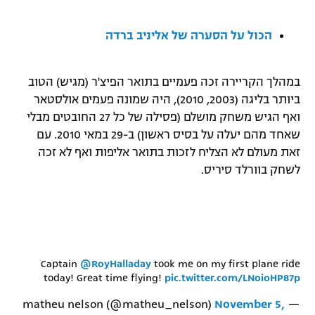
רשיון להקרנה פומבית לבית עסק
הכול על הסערה של אליניב ברדה
הצטרפות לחבילת הערוצים
במהלך הקריירה זכה פעמיים בתואר הפיצ'ר (מגיש) הטוב
לוח דרושים – ג'ובנט
ביותר בליגה (2003, 2010), היה שמונה פעמים אולסטאר
ואף הגיש משחק מושלם (פסילה של כל 27 החובטים מבלי
תגיות
שאחד מהם יעלה על בסיס ראשון) ב-29 במאי 2010. עם
זאת מעולם לא הצליח לזכות בתואר אליפות ואף לא זכה
המגזין
לשחק בוורלד סיריס.
Captain
@RoyHalladay
took me on my first plane ride
today! Great time flying!
pic.twitter.com/LNoioHP87p
November 5,
— matheu nelson (@matheu_nelson)