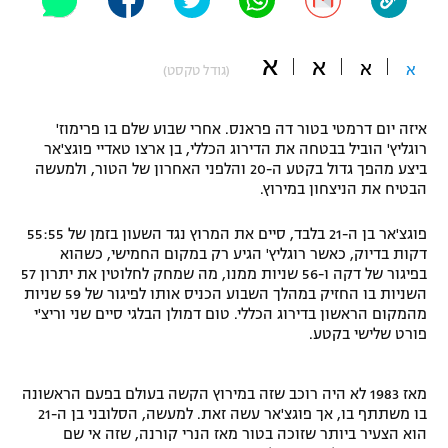
"מחצית בשכונה" – פודקאסט
אופניים
א
א
א
א
(גודל טקסט)
ספורט מוטורי
משתתפים וזוכים בפרסים
איזה יום דרמטי בטור דה פראנס. אחרי שבוע שלם בו פרימוז'
כדורמים
רוגליץ' הוביל בבטחה את הדירוג הכללי, בן ארצו טאדיי פוגצ'אר
תקנון משתתפים וזוכים בפרסים
טניס
ביצע מהפך גדול בקטע ה-20 והלפני האחרון של הטור, ולמעשה
פוטבול אמריקאי NFL
הבטיח את הניצחון במירוץ.
תקנון עבור פעילות אלקטרה
גיימינג E-Sports
בייסבול MLB
פוגצ'אר בן ה-21 בלבד, סיים את המרוץ נגד השעון בזמן של 55:55
תקנון עבור פעילות ספורט 1 – "מרלן"
דקות בדיוק, כאשר רוגליץ' הגיע רק במקום החמישי, כשהוא
בפיגור של דקה ו-56 שניות ממנו, מה שמחק לחלוטין את יתרון 57
ספורט אתגרי ואקסטרים
השניות בו החזיק במהלך השבוע הכניס אותו לפיגור של 59 שניות
תנאי שימוש
מהמקום הראשון בדירוג הכללי. טום דמולן הבלגי סיים שני וריצ'י
אומנויות לחימה
פורט שלישי בקטע.
מדיניות פרטיות
גיימינג E-Sports
מאז 1983 לא היה רוכב שזה במירוץ הקשה בעולם בפעם הראשונה
בו משתתף בו, אך פוגצ'אר עשה זאת. למעשה, הסלובני בן ה-21
תקנון פעילות ספורט 1
הוא הצעיר ביותר שזוכה בטור מאז הנרי קורנה, שזה אי שם