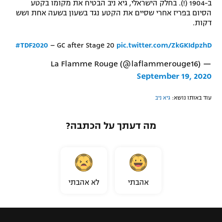
ב-1904 (!). בחלק הישראלי, גיא ניב הבטיח את מקומו בקטע
רשיון להקרנה פומבית לבית עסק
הסיום בפריז אחרי שסיים את הקטע נגד בשעון בשעה אחת ושש
דקות.
הצטרפות לחבילת הערוצים
#TDF2020
– GC after Stage 20
pic.twitter.com/ZkGKIdpzhD
לוח דרושים – ג'ובנט
— La Flamme Rouge (@laflammerouge16)
September 19, 2020
תגיות
עוד באותו נושא:
גיא ניב
המגזין
מה דעתך על הכתבה?
אהבתי
לא אהבתי