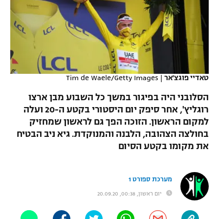
כדורסל נשים
נבחרת ישראל
יורוליג
ליגה ספרדית
טניס
VOD
מכבי תל אביב
מכבי חיפה
יורוקאפ
ליגה איטלקית
כדוריד
הפועל חולון
בית"ר ירושלים
רץ ברשת
ליגה צרפתית
כדורעף
טאדיי פוגצ'אר
|
Tim de Waele/Getty Images
הפועל ירושלים
מכבי תל אביב
ליגה הולנדית
הסלובני היה בפיגור במשך כל השבוע מבן ארצו
שחייה
תוצאות
דני אבדיה
הפועל תל אביב
רוגליץ', אחר סיפק יום היסטורי בקטע ה-20 ועלה
ליגה טורקית
למקום הראשון. הזוכה הפך גם לראשון שמחזיק
ג'ודו
הפועל חיפה
לוח שידורים
בחולצה הצהובה, הלבנה והמנוקדת. גיא ניב הבטיח
ליגה סינית
אגרוף
את מקומו בקטע הסיום
הפועל באר שבע
ליגה ברזילאית
ברחבה
ספורט אולימפי
מכבי נתניה
מערכת ספורט 1
ליגות נוספות
UFC
יום ראשון, 00:38, 20.09.20
"מעל הליגה" – פודקאסט
בני יהודה
היאבקות WWE