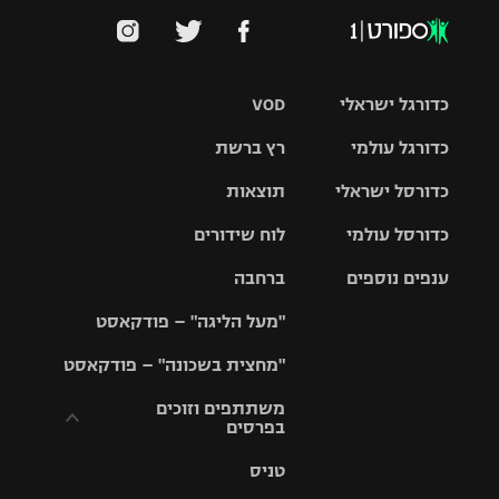
כדורגל ישראלי
VOD
כדורגל עולמי
רץ ברשת
ליגת העל
כדורסל ישראלי
תוצאות
ליגת
ליגה לאומית
האלופות
כדורסל עולמי
לוח שידורים
ליגת ווינר
סל
גביע הטוטו
ענפים נוספים
ברחבה
ליגה
NBA
אירופית
"מעל הליגה" – פודקאסט
ליגה לאומית
ליגיונרים
טניס
יורוליג
ליגה אנגלית
"מחצית בשכונה" – פודקאסט
כדורסל נשים
גביע המדינה
כדוריד
יורוקאפ
ליגה גרמנית
משתתפים וזוכים
בפרסים
מכבי תל
נבחרת
כדורעף
אביב
ישראל
ליגה
טניס
ספרדית
תקנון משתתפים
שחייה