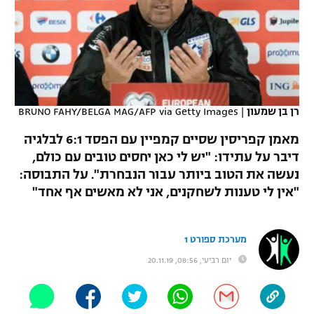
כדורסל נשים
נבחרת ישראל
יורוליג
ליגה ספרדית
טניס
VOD
מכבי תל אביב
מכבי חיפה
יורוקאפ
ליגה איטלקית
כדוריד
הפועל חולון
בית"ר ירושלים
רץ ברשת
ליגה צרפתית
כדורעף
רן בן שמעון
|
BRUNO FAHY/BELGA MAG/AFP via Getty Images
הפועל ירושלים
מכבי תל אביב
ליגה הולנדית
מאמן קפריסין שסיים קמפיין עם הפסד 6:1 לבלגיה
שחייה
תוצאות
דני אבדיה
הפועל תל אביב
דיבר על עתידו: "יש לי כאן יחסים טובים עם כולם,
ליגה טורקית
נעשה את הטוב ביותר עבור הנבחרת". על התבוסה:
ג'ודו
הפועל חיפה
לוח שידורים
"אין לי טענות לשחקנים, אני לא מאשים אף אחד"
ליגה סינית
אגרוף
הפועל באר שבע
ליגה ברזילאית
ברחבה
מערכת ספורט 1
ספורט אולימפי
מכבי נתניה
יום רביעי, 08:56, 20.11.19
ליגות נוספות
UFC
"מעל הליגה" – פודקאסט
בני יהודה
היאבקות WWE