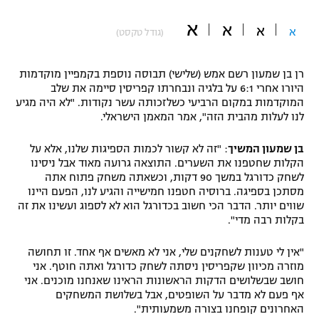
"מחצית בשכונה" – פודקאסט
א
א
אופניים
א
א
(גודל טקסט)
ספורט מוטורי
משתתפים וזוכים בפרסים
רן בן שמעון רשם אמש (שלישי) תבוסה נוספת בקמפיין מוקדמות
היורו אחרי 6:1 על בלגיה ונבחרתו קפריסין סיימה את שלב
כדורמים
המוקדמות במקום הרביעי כשלזכותה עשר נקודות. "לא היה מגיע
תקנון משתתפים וזוכים בפרסים
טניס
לנו לעלות מהבית הזה", אמר המאמן הישראלי.
פוטבול אמריקאי NFL
תקנון עבור פעילות אלקטרה
בן שמעון המשיך
: "זה לא קשור לכמות הספיגות שלנו, אלא על
גיימינג E-Sports
הקלות שחטפנו את השערים. התוצאה גרועה מאוד אבל ניסינו
בייסבול MLB
תקנון עבור פעילות ספורט 1 – "מרלן"
לשחק כדורגל במשך 90 דקות, וכשאתה משחק פתוח אתה
מסתכן בספיגה. ברוסיה חטפנו חמישייה והגיע לנו, הפעם היינו
ספורט אתגרי ואקסטרים
שווים יותר. הדבר הכי חשוב בכדורגל הוא לא לספוג ועשינו את זה
תנאי שימוש
בקלות רבה מדי".
אומנויות לחימה
"אין לי טענות לשחקנים שלי, אני לא מאשים אף אחד. זו תחושה
מדיניות פרטיות
מוזרה מכיוון שקפריסין ניסתה לשחק כדורגל ואתה חוטף. אני
גיימינג E-Sports
חושב שבשלושים הדקות הראשונות הראינו שאנחנו מוכנים. אני
אף פעם לא מדבר על השופטים, אבל בשלושת המשחקים
תקנון פעילות ספורט 1
האחרונים קופחנו בצורה משמעותית".