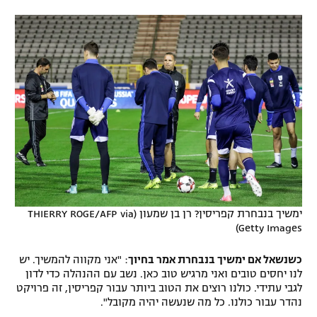
רשיון להקרנה פומבית לבית עסק
הצטרפות לחבילת הערוצים
לוח דרושים – ג'ובנט
תגיות
המגזין
ימשיך בנבחרת קפריסין? רן בן שמעון (THIERRY ROGE/AFP via
Getty Images)
כשנשאל אם ימשיך בנבחרת אמר בחיוך
: "אני מקווה להמשיך. יש
לנו יחסים טובים ואני מרגיש טוב כאן. נשב עם ההנהלה כדי לדון
לגבי עתידי. כולנו רוצים את הטוב ביותר עבור קפריסין, זה פרויקט
נהדר עבור כולנו. כל מה שנעשה יהיה מקובל".