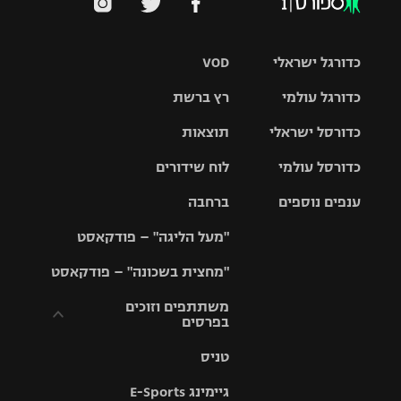
כדורגל ישראלי
VOD
כדורגל עולמי
רץ ברשת
ליגת העל
כדורסל ישראלי
תוצאות
ליגת
ליגה לאומית
האלופות
כדורסל עולמי
לוח שידורים
ליגת ווינר
סל
גביע הטוטו
ענפים נוספים
ברחבה
ליגה
NBA
אירופית
"מעל הליגה" – פודקאסט
ליגה לאומית
ליגיונרים
טניס
יורוליג
ליגה אנגלית
"מחצית בשכונה" – פודקאסט
כדורסל נשים
גביע המדינה
כדוריד
יורוקאפ
ליגה גרמנית
משתתפים וזוכים
בפרסים
מכבי תל
נבחרת
כדורעף
אביב
ישראל
ליגה
טניס
ספרדית
תקנון משתתפים
שחייה
הפועל חולון
מכבי חיפה
וזוכים בפרסים
גיימינג E-Sports