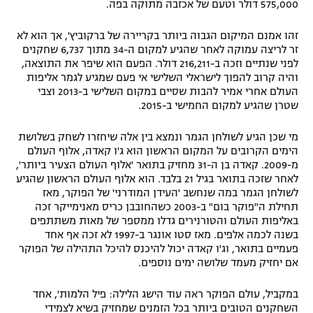
575,000 דולר וטעם של אכזבה מתוקה בפה.
רשיון להקרנה פומבית לבית עסק
זהו אמנם המיקום הגבוה ביותר בקריירה של ברקוביץ', אך הוא לא
זר לריצה עמוקה לאחר שהגיע למקום ה-34 מתוך 6,737 שחקנים
הצטרפות לחבילת הערוצים
לפני שנתיים וזכה ב-216,211 דולר. הפעם הוא שיפר את התוצאה,
והיה קרוב להפוך לישראלי השלישי אי פעם שמגיע לגמר אליפות
לוח דרושים – ג'ובנט
העולם אחרי אמיר להבות שסיים במקום השלישי ב-2013 וצבי
שטרן שהגיע למקום החמישי ב-2015.
תגיות
מי שכן הגיע לשולחן הגמר ונמצא בין אלה שיחזרו לשחק בשלושת
הימים הקרובים על המקום הראשון הוא ג'ו קאדה, אלוף העולם
המגזין
מ-2009. קאדה בן ה-31 מחזיק בתואר 'אלוף העולם הצעיר ביותר',
לאחר שזכה בתואר בגיל 21 בלבד. הוא אלוף העולם הראשון שהגיע
לשולחן הגמר במה שנחשב 'העידן המודרני' של הפוקר, מאז
תחילת ה"פוקר בום" ב-2003 כשהחובבן כריס מאנימייקר זכה
באליפות העולם והטורנירים גדלו ממספר של מאות משתתפים
בשנה לכמה אלפים. מאז סטו אונגר ב-1997 לא זכה אף אחד
פעמיים בתואר, וג'ו קאדה יכול להיכנס להיכל התהילה של הפוקר
אם יחזיק מעמד שלושה ימים נוספים.
במקביל, עולם הפוקר ראה עוד הישג הלילה: פיל הלמות', אחד
השחקנים הטובים ביותר בכל הזמנים שמחזיק בשיא לצמידי