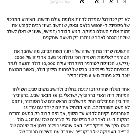
א
א
א
א
(גודל טקסט)
"מחצית בשכונה" – פודקאסט
אופניים
לא רק לכדורגל עומדת להיות אלופת עולם חדשה: האירוע המרכזי
של פסטיבל ה-WSOP בלאס וגאס, שנחשב בעיני רבים לקובע את
ספורט מוטורי
משתתפים וזוכים בפרסים
זהות אלוף העולם בפוקר, הגיע הבוקר (חמישי, שעון ישראל) לשלב
שולחן הגמר לאחר שנותרו רק תשעה שחקנים.
כדורמים
תקנון משתתפים וזוכים בפרסים
טניס
התשעה שרדו מתוך שדה של 7,874 משתתפים, מה שהפך את
פוטבול אמריקאי NFL
הטורניר לאליפות השנייה הכי גדולה אי פעם אחרי זו של 2006
תקנון עבור פעילות אלקטרה
(8,773). הכניסה לטורניר היוקרתי עולה 10,000 דולר והגעה לגמר
גיימינג E-Sports
מבטיחה לכל פיינליסט פרס של לפחות מיליון דולר, כאשר המנצח
בייסבול MLB
תקנון עבור פעילות ספורט 1 – "מרלן"
יזכה בלא פחות מ-8.8 מיליון דולר.
ספורט אתגרי ואקסטרים
אחד מאלה שהתקרבו לגעת בחלום ולהשיג מקום סביב השולחן
תנאי שימוש
המיוחל היה הארי ברקוביץ', ישראלי בן 56 מבאר שבע. ברקוביץ'
אומנויות לחימה
היה בין המובילים החל מהשלבים הראשונים של הטורניר, ותפס
לא מעט תשומת לב. הוא התחיל את יום 7 יחד עם עוד 25
מדיניות פרטיות
האחרונים וקיווה להגיע עד הסוף, אך היה קרוב רק במעט והודח
גיימינג E-Sports
במקום ה-13 לאחר שהכניס את כל הצ'יפים שלו עם זוג 4 מול
האס-מלך של מייקל דייר. האס שהגיע בפלופ סימן את סיומה של
תקנון פעילות ספורט 1
הריצה העמוקה של ברקוביץ', שנפרד עם תשלום מכובד של