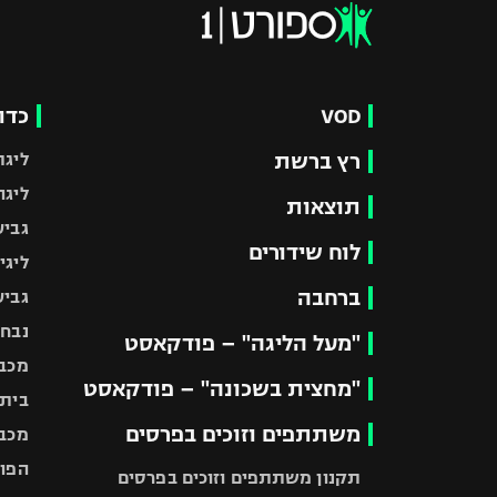
VOD
כדו
רץ ברשת
ליגת
ליגה
תוצאות
גביע
לוח שידורים
ליגי
ברחבה
גביע
נבחר
"מעל הליגה" – פודקאסט
מכבי
"מחצית בשכונה" – פודקאסט
בית"
משתתפים וזוכים בפרסים
מכבי
הפוע
תקנון משתתפים וזוכים בפרסים