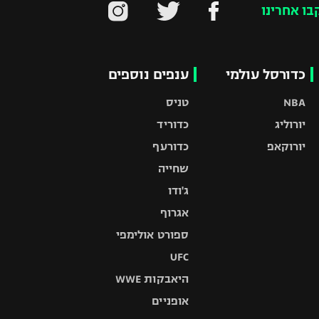
בו אחרינו
כדורסל עולמי
ענפים נוספים
NBA
טניס
יורוליג
כדוריד
יורוקאפ
כדורעף
שחייה
ג'ודו
אגרוף
ספורט אולימפי
UFC
היאבקות WWE
אופניים