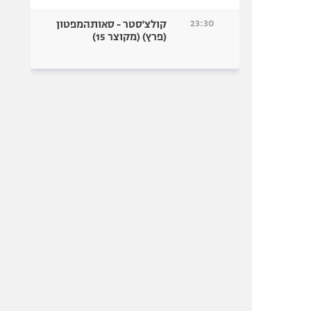
23:30
קולצ'סטר - סאותהמפטון
(פרץ) (מקוצר 15)