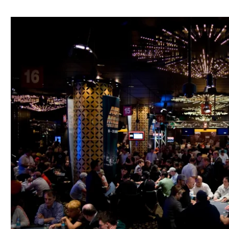
ל אביב
ליגה טורקית
תל אביב
ליגה סינית
חיפה
ליגה ברזילאית
באר שבע
ליגות נוספות
תניה
דה