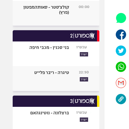
היאבקות WWE
00:00
קולצ'סטר - סאותהמפטון
אופניים
(פרץ)
ספורט מוטורי
כדורמים
פוטבול אמריקאי NFL
בייסבול MLB
עכשיו
בני סכנין - מכבי חיפה
ספורט אתגרי
ישיר
ואקסטרים
אומנויות לחימה
22:50
טיגרה - ריבר פלייט
גיימינג E-Sports
ישיר
עכשיו
ברצלונה - נוטינגהאם
ישיר