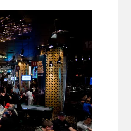
משתתפים וזוכים בפרסים
מכבי ת
הפועל 
תקנון משתתפים וזוכים בפרסים
הפועל 
תקנון עבור פעילות אלקטרה
הפועל 
תקנון עבור פעילות ספורט 1 – "מרלן"
מכבי נ
טניס
בני יהו
גיימינג E-Sports
תנאי שימוש
מדיניות פרטיות
תקנון פעילות ספורט 1
רשיון להקרנה פומבית לבית עסק
הצטרפות לחבילת הערוצים
לוח דרושים – ג'ובנט
תגיות