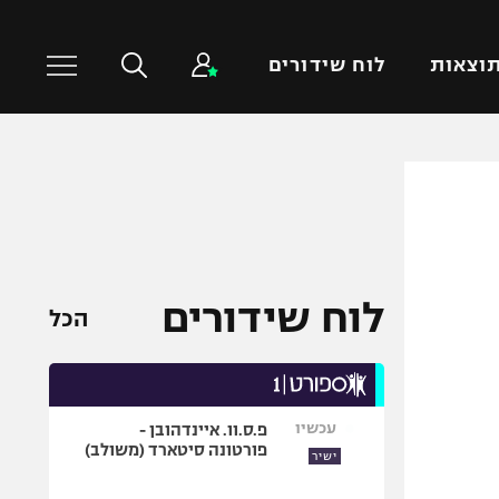
וצאות
לוח שידורים
כדורסל עולמי
ענפים נוספים
NBA
טניס
יורוליג
כדוריד
יורוקאפ
כדורעף
לוח שידורים
הכל
שחייה
ג'ודו
אגרוף
עכשיו
פ.ס.וו. איינדהובן -
ספורט אולימפי
פורטונה סיטארד (משולב)
ישיר
UFC