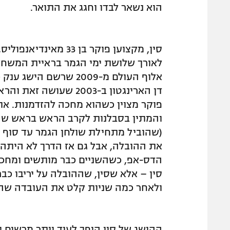
הוא נשאר לבדו וחגג את התואר.
סין, מקצוען פוקר בן 
לאורך שלושת ימי הגמר בראיית המשחק 
אלוף העולם מ-2009 שרש
דן הארינגטון ב-2003 ש
פוקר מצוין כשהוא מחכה להזדמנות. את
והמתין בסבלנות לקרב הראש בראש שהת
(שהוביל מתחילת שולחן הגמר עד סוף הי
הדס-אפ, כשהשניים כבר מותשים ומחכי
סין – אלא שסין, שההובלה על יריבו כב
ולאחר כמה שניות קלט את העובדה שהו
ההישג של סין הופך לעוד יותר מרשים 