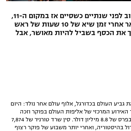
המקצוען האמריקאי, שהיה קרוב לפני שנתיים כשסיים אז במקום ה-11,
השלים את המשימה וזכה בתואר אחרי זמן שיא של 10 שעות של ראש
יך את הכסף בשביל להיות מאושר, אבל
 גביע העולם בכדורגל, אלוף עולם אחר נולד: היום
מר האירוע המרכזי של אליפות העולם בפוקר וזכה
בצמיד הזהב הנחשק, בתואר היוקרתי ובפרס של 8.8 מיליון דולר. סין שרד טורניר של 7,874
ל בהיסטוריה, ואחרי יותר משבוע של פוקר רצוף