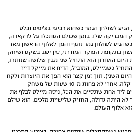
33 מאינדיאנפוליס, הגיע לשולחן הגמר כשהוא רביעי בצ'יפים ובלט
המבריקה שלו. בזמן שכולם הסתכלו על ג'ו קאדה,
ם הישג ענק כשהגיע לשולחן גמר נוסף והפך לאלוף הראשון מאז
עושה זאת והראשון בתקופת הפוקר המודרני, סין ישב בשקט ושיחק
 היום האחרון הוא התחיל שני מבין שלושה שנותרו,
חיל כשמיילס, המוביל, הדיח את מייקל דייר
ום השני). תוך זמן קצר הוא הפך את היוצרות ולקח
את ההובלה, אבל גם אז הדרך לא היתה קלה. אחרי לא פחות מ-10 שעות של משחק
ם ליד אחת שתסיים את הכל, ניסה מיילס לבלף את
ר לא היתה גדולה, החזיק שלישיית מלכים. הוא שילם
א אלוף העולם.
ומרגש כשמסתכלים שנתיים אחורה. באירוע המרכזי