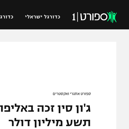
כדורגל ישראלי
כדורגל
VOD
כדורג
רץ ברשת
ליגת ה
ליגה ל
תוצאות
גביע הט
לוח שידורים
ליגיונר
ברחבה
גביע ה
ספורט אתגרי ואקסטרים
נבחרת 
ג'ון סין זכה באלי
"מעל הליגה" – פודקאסט
מכבי ח
"מחצית בשכונה" – פודקאסט
תשע מיליון דולר
בית"ר י