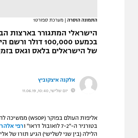
המגזין
התמונה הוסרה
|
מערכת ספורט1
בכמעט 100,000 דו
של הישראלים בלאס וגאס בזמן
אלקנה איצקוביץ
יום שלישי, 10:40, 11.06.19
אליפות העולם בפוק
בטורניר ה-"7-2 לואובול דראו" ו
רפי אלהרר
הלילה (בין שני לשלישי) הגיע תורו של אל