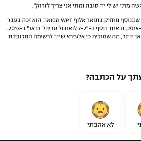
 מתי יש לי יד טובה ומתי אני צריך לזרוק".
כאמור, מדובר בצמיד הרביעי של אלעזרא, שבנוסף מחזיק בתואר אלוף WPT מפואר. הוא זכה בעבר
בצמידים בטורנירי "סטאד שבע" ב-2007 ו-2015, ובאחד נוסף ב-"7-2 לואובול טריפל דראו" ב-2013.
ים או יותר, מה שמוכיח כי אלעזרא שייך לרשימה המכובדת
תך על הכתבה?
י
לא אהבתי