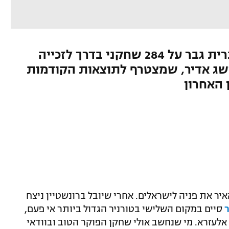
הישראלי המתגורר בארצות הברית גבר על 284 שחקני בדרך לזכייה
לר ורשם הישג אדיר, שמצטרף לתוצאות הקודמות
 האחרון
ר (WSOP) ממשיכה להאיר את פניה לישראלים. אחרי שיובל ברונשטיין ניצח
סיים במקום השלישי בטורניר הגדול ביותר אי פעם,
י אלעזרא. מי שנחשב אולי שחקן הפוקר הטוב ובוודאי