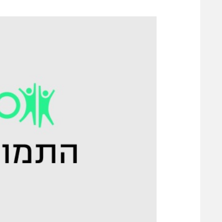
משתתפים וזוכים בפרסים
מכבי ת
הפועל 
תקנון משתתפים וזוכים בפרסים
הפועל 
תקנון עבור פעילות אלקטרה
הפועל 
תקנון עבור פעילות ספורט 1 – "מרלן"
מכבי נ
טניס
בני יהו
גיימינג E-Sports
תנאי שימוש
מדיניות פרטיות
תקנון פעילות ספורט 1
רשיון להקרנה פומבית לבית עסק
הצטרפות לחבילת הערוצים
לוח דרושים – ג'ובנט
תגיות