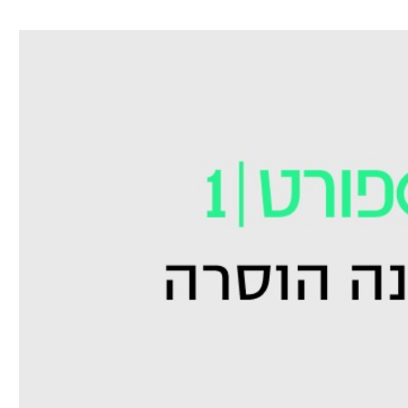
ל אביב
ליגה טורקית
תל אביב
ליגה סינית
חיפה
ליגה ברזילאית
באר שבע
ליגות נוספות
תניה
דה