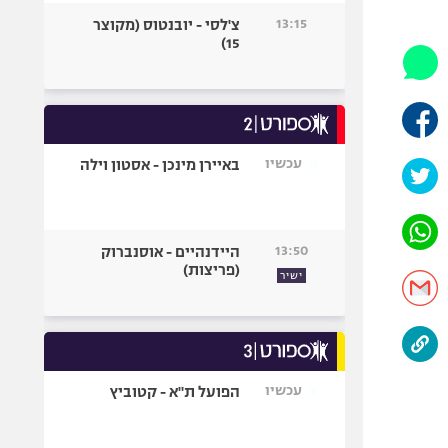
היאבקות WWE
13:15
צ'לסי - יובנטוס (מקוצר
אופניים
15)
ספורט מוטורי
כדורמים
פוטבול אמריקאי NFL
בייסבול MLB
עכשיו
באיירן מינכן - אסטון וילה
ספורט אתגרי
ואקסטרים
אומנויות לחימה
13:50
היידנהיים - אוסנברוק
גיימינג E-Sports
(פריצות)
ישיר
עכשיו
הפועל ת"א - קטוביץ