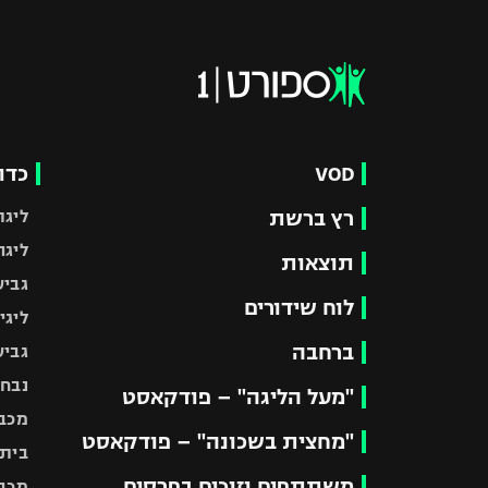
VOD
כדו
רץ ברשת
ליגת
ליגה
תוצאות
גביע
לוח שידורים
ליגי
ברחבה
גביע
נבחר
"מעל הליגה" – פודקאסט
מכבי
"מחצית בשכונה" – פודקאסט
בית"
משתתפים וזוכים בפרסים
מכבי