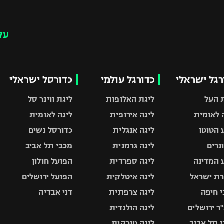
עק
רגל ישראלי
כדורגל עולמי
כדורסל ישראלי
 העל
ליגת האלופות
ליגת ווינר סל
 לאומית
ליגה אירופית
ליגה לאומית
 הטוטו
ליגה אנגלית
כדורסל נשים
ונרים
ליגה גרמנית
מכבי תל אביב
 המדינה
ליגה ספרדית
הפועל חולון
ת ישראל
ליגה איטלקית
הפועל ירושלים
 חיפה
ליגה צרפתית
דני אבדיה
ר ירושלים
ליגה הולנדית
 תל אביב
ליגה טורקית