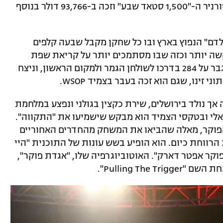
המפורסם ביותר שהגיע מישראל, ניצח בטורניר ה-"1,500 סטאד שבע" וזכה ב-93,766 דולר בנוסף
לדם" הנפוץ בארץ ובו כל שחקן מקבל שבעה קלפים
שה יותר וכזה שבו מסתמכים יותר על קריאת שפת
מאשר בכל סוג אחר של המשחק. אלעזרא גבר על 284 בדרכו לשולחן הגמר ולמקום הראשון, וניצח
זינו, שגם הוא זכה בעבר בצמיד WSOP.
 (58) מתגורר בלאס וגאס כ-30 שנה אך נולד בירושלים, שירת כקצין בגולני ונפצע במלחמת
אלי ובטקסי הצמיד הוא מבקש שישמיעו את "התקווה".
הפוקר, מאלה שהביאו את המשחק מהחדרים האחוריים
 הרווחת כיום. הוא הופיע בשש עונות של התוכנית "היי
וקר אפטר דארק". האוטוביוגרפיה שלו, "אגדת פוקר",