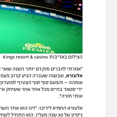
הצילום באדיבות Kings resort & casino
"אמרתי לחברים מוקדם יותר השנה שאני א
אלעזרא
, שבשנה שעברה הגיע קרוב פעמיי
אומהה – והפעם סוף סוף הצטרף למועדון 
ידי סטאד בחיים מכל אחד אחר ששיחק אית
אותי חזרה".
אלעזרא החמיא ליריבו: "זינו הוא אחד הש
ניסיון של 30 שנה מעליו. הוא התח