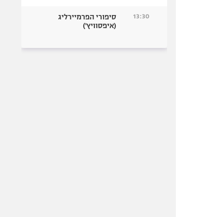
13:30
סיפורי הפרמיירליג
(איפסוויץ')