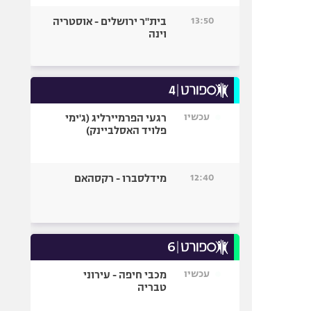
13:50
בית"ר ירושלים - אוסטריה
וינה
עכשיו
רגעי הפרמיירליג (ג'ימי
פלויד האסלביינק)
12:40
מידלסברו - רקסהאם
עכשיו
מכבי חיפה - עירוני
טבריה