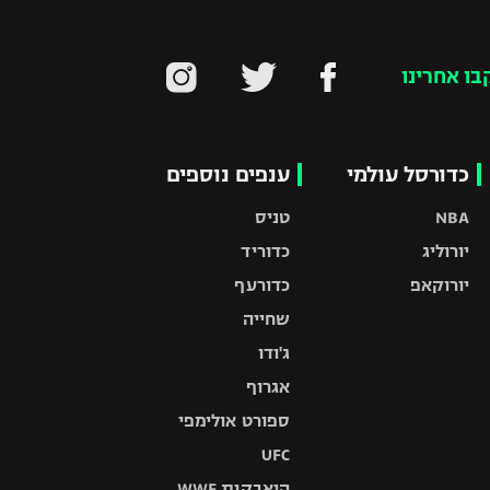
בו אחרינו
כדורסל עולמי
ענפים נוספים
NBA
טניס
יורוליג
כדוריד
יורוקאפ
כדורעף
שחייה
ג'ודו
אגרוף
ספורט אולימפי
UFC
היאבקות WWE