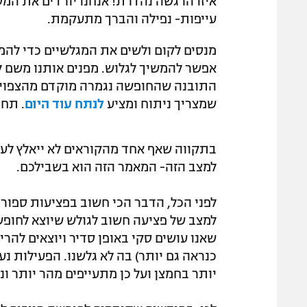
איזו הרגשה נהדרת! אנחנו יורדים את המס
עייפות- נפילה והברך מתעקמת.
מנסים לקום ולשים את המגלשיים כדי להמש
אפשר להמשיך לגלוש. מפנים אותנו משם 
התובנה שהחופשה נגמרה מוקדם מהצפוי 
שמצריך ניתוח ומציע
לנתח עוד היום
. תחו
בתקווה שאף אחד מהקוראים לא ייאלץ לעמ
למצב הזה- המאמר הזה הוא בשבילכם.
לפני הכל, הדבר הכי חשוב בפציעות ספורט
למצב של פציעה חשוב לגולש שיוצא לחופשה
שאנו עושים סקי באופן סדיר ויוצאים להר
כנראה גם יותר) בה לא גלשנו. הפעילות נע
יותר בחמצן ועל כן מתעייפים מהר יותר ונ