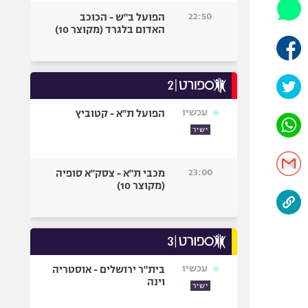
היאבקות WWE
22:50
הפועל ב"ש - הכוכב
אופניים
האדום בלגרד (מקוצר 10)
ספורט מוטורי
כדורמים
פוטבול אמריקאי NFL
בייסבול MLB
עכשיו
הפועל ת"א - קטוביץ
ספורט אתגרי
ישיר
ואקסטרים
אומנויות לחימה
23:00
מכבי ת"א - צסק"א סופיה
גיימינג E-Sports
(מקוצר 10)
עכשיו
בית"ר ירושלים - אוסטריה
וינה
ישיר