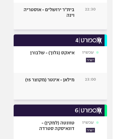
22:30
בית"ר ירושלים - אוסטריה
וינה
עכשיו
איאקס (גלוך) - שלבורן
ישיר
23:00
מילאן - אינטר (מקוצר 15)
עכשיו
טוונטה (למקין) -
דונאיסקה סטרדה
ישיר