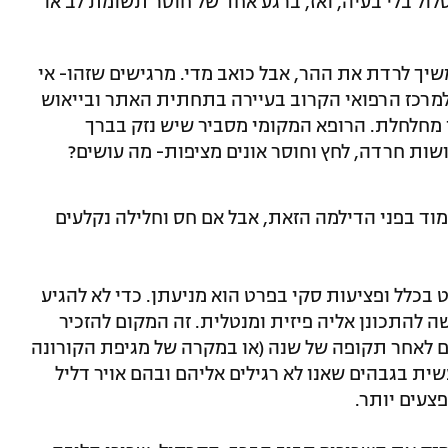
לול בלי בעיה, ואז, ברגע אחד של חוסר תשומת לב או
יך לרדת את ההר, אבל כואב מדי. מרגישים שזהו- אי
למרכז הרפואי הקרוב בעיירה בתחתית האתר ובייאוש
מחלחלת. הרופא המקומי מסביר שיש נזק בברך
שות חרדה, לחץ וחוסר אונים מציפות- מה עושים?
וד בפני הדילמה הזאת, אבל אם חס וחלילה נקלעים
 בכלל ופציעות סקי בפרט הוא מניעתן. כדי לא להגיע
 להתכונן אליה פיזית ומנטלית. זה המקום להזכיר
ים לאחר תקופה של שנה (או במקרה של מגיפת הקורונה
שית בגבהים שאנו לא רגילים אליהם ובהם אויר דליל
פצעים יותר.