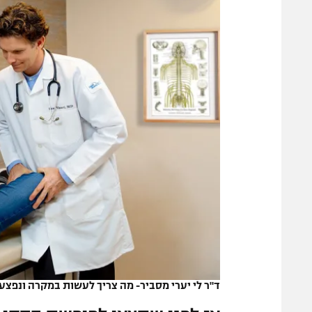
משתתפים וזוכים בפרסים
מכבי ת
הפועל 
תקנון משתתפים וזוכים בפרסים
הפועל 
תקנון עבור פעילות אלקטרה
הפועל 
תקנון עבור פעילות ספורט 1 – "מרלן"
מכבי נ
טניס
בני יהו
גיימינג E-Sports
תנאי שימוש
מדיניות פרטיות
תקנון פעילות ספורט 1
רשיון להקרנה פומבית לבית עסק
הצטרפות לחבילת הערוצים
לוח דרושים – ג'ובנט
ד"ר לי יערי מסביר- מה צריך לעשות במקרה ונפצ
תגיות