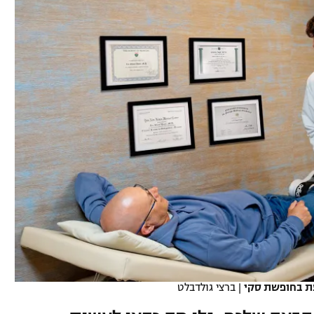
ל אביב
ליגה טורקית
תל אביב
ליגה סינית
חיפה
ליגה ברזילאית
באר שבע
ליגות נוספות
תניה
דה
עת בחופשת סקי
|
ברצי גולדבלט