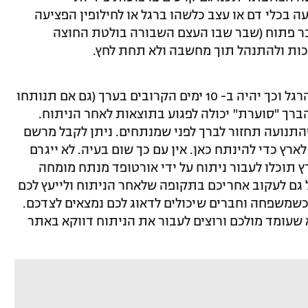
ה בכלי דם או עצב כלשהו ברגל או לחילופין הפציעה
שבר פתוח (שבר שבו העצם השבורה בולטת החוצה
חכות ולהתנהל תוך מחשבה ולא תחת לחץ.
הברך נפוחה וכואבת, אי אפשר לדרוך על הרגל וכך יהיה ב- 10 ימים הקרובים בערך (גם אם תנותחו
הברך "סוערת" יכולה לפגוע בתוצאות לאחר הניתוח.
התנועה תחזור לברך לפני שמנתחים. ניתן לקבל מרשם
ארץ כדי להינתח כאן. אין עם כך שום בעיה. לא ייגרם
 תוכלו לעבור ניתוח על ידי אורטופד מנתח מומחה
 גם לעקוב אחריכם בתקופה שלאחר הניתוח ולייעץ לכם
 כשמשפחה וחברים שיכולים לדאוג לכם נמצאים לצדכם.
 שעומד מולכם ורוצים לעבור את הניתוח דווקא באתר