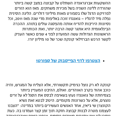
ההשקעות אברגראנדה השתלט על קבוצה במצב קשה ביותר
רשיון להקרנה פומבית לבית עסק
שהורדה לליגה השניה בשל מכירת משחקים. מאז הוא הזרים
לפרויקט הדגל שלו בספורט מאות מיליוני דולרים. הליגה הסינית
נפלה מיד לרגליו – גואנגז'ו זוכה באליפות מדי שנה מאז 2011, וכל
הצטרפות לחבילת הערוצים
נסיונות היריבות להדיח אותה מהפסגה עולים בתוהו. ההכרה
הבינלאומית היא אתגר קשה הרבה יותר, ואת הכותרות
לוח דרושים – ג'ובנט
הראשונות הגדולות עשה המועדון לפני 4 שנים כאשר העניק
לקשר הרכש הברזילאי קונקה שכר של 10 מיליון יורו.
תגיות
המגזין
הצטרפו לדף הפייסבוק של ספורט1
קונקה לא רק נוצל כגימיק תקשורתי, אלא הצליח על המגרש, והיה
כוכב אהוד בקרב האוהדים. ואולם, ההיבט המעניין ביותר
בצמיחתה של גואנגז'ו נעוץ בשאיפה לבסס את הסגל לא על זרים
נוצצים, אלא על כשרונות מקומיים. היטיב לבטא זאת נשיא
הקונצרן שי ג'יאין, אחד האנשים העשירים ביותר במדינה: "הצבנו
לעצמנו מטרה לבנות קבוצה חזקה תוך זמן קצר ועמדנו בה. כעת