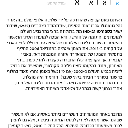
א
א
א
א
(גודל טקסט)
"מחצית בשכונה" – פודקאסט
אופניים
ראיתם פעם קבוצה שהודרכה על ידי שלושה אלופי עולם בזה אחר
ספורט מוטורי
זה? גוואנגז'ו אברגראנד הסינית, שתתמודד בצהריים
(12:25, שידור
משתתפים וזוכים בפרסים
ישיר בספורט1 וב-HD)
מול ברצלונה בחצי גמר גביע העולם
למועדונים, חתומה על ההישג. היא הפכה למועדון הסיני הראשון
כדורמים
בהיסטוריה שזכה בליגת האלופות של אסיה עם מרצ'לו ליפי האגדי
תקנון משתתפים וזוכים בפרסים
טניס
על הקווים ב-2013. את מאמן איטליה במונדיאל 2006 החליף
פוטבול אמריקאי NFL
בתפקיד הקפטן של סקואדרה אזורה המנצחת דאז, פאביו
תקנון עבור פעילות אלקטרה
קנבארו, אך הקדנציה שלו התבררה כקצרה למדי. כעת, ביוני
גיימינג E-Sports
האחרון, מונה במקומו לואיז פליפה סקולארי, שהצעיד את ברזיל
בייסבול MLB
תקנון עבור פעילות ספורט 1 – "מרלן"
לזכיה בגביע העולם ב-2002 (אם כי נכשל באופן נחרץ מאוד בחלוף
12 שנה בטורניר הביתי בקיץ שעבר). ההימור היה מוצלח,
ספורט אתגרי ואקסטרים
ובנובמבר החזירה לעצמה גואנגז'ו את הכתר בליגת האלופות,
תנאי שימוש
אחרי נצחון קשה בגמר על אל-אהלי מאיחוד האמירויות.
אומנויות לחימה
מדיניות פרטיות
גיימינג E-Sports
מדובר באחד המועדונים העשירים ביותר באסיה, אם לא העשיר
שבהם, אשר מנסה לא רק לבסס הגמוניה ביבשת, אלא גם להפוך
תקנון פעילות ספורט 1
לכוח משמעותי בכדורגל העולמי. הכל החל ב-2010, כאשר קונצרן