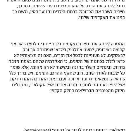
נותרו לנו שני אתגרים חשובים נוספים. אנחנו רוצים שאברגראנדה
תוכל לשחק עם הרכב על טהרת סינים בעוד 5 שנים. כמו כן,
חייבים לשפר את הכדורגל ברמת הילדים והנוער בסין, ולשם כך
בנינו את האקדמיה שלנו".
המטרה לשחק עם תוצרת מקומית בלבד ייחודית לגואנגז'או. אף
קבוצה באירופה, למעט אתלטיק בילבאו שפתוחה אך ורק
לבאסקים, לא מעוניינת לבטל את הזרים. האם זה מציאותי? לא
כדאי לזלזל בכוונות של הסינים, כי האקדמיה שלהם באמת מניבה
פירות, ובינתיים השלד בהגנה ובקישור לא רק מקומי, אלא שומר
על יציבות לאורך שנים. רוב שחקני ההרכב הסינים, ויש בדרך כלל
6 האלה, נמצאים תקופה ארוכה ועברו את ההדרכה המדוקדקת
אצל ליפי. כעת הם לומדים תורה אחרת אצל סקולארי, ומקבלים
חיזוק מהכוכבים הברזילאים בחלק הקדמי.
סקולארי. "בטוח בכוחנו לגבור על ברסה" (Gettyimages)