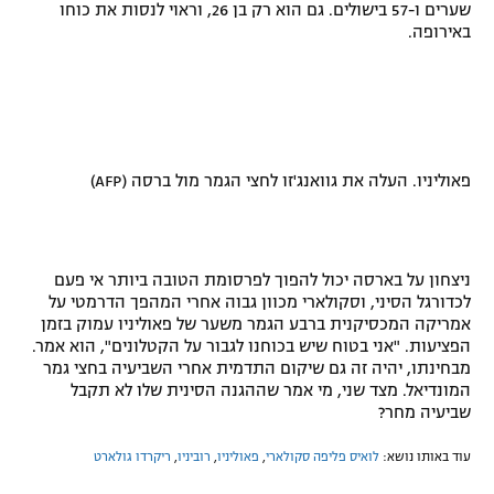
שערים ו-57 בישולים. גם הוא רק בן 26, וראוי לנסות את כוחו
באירופה.
פאוליניו. העלה את גוואנג'זו לחצי הגמר מול ברסה (AFP)
ניצחון על בארסה יכול להפוך לפרסומת הטובה ביותר אי פעם
לכדורגל הסיני, וסקולארי מכוון גבוה אחרי המהפך הדרמטי על
אמריקה המכסיקנית ברבע הגמר משער של פאוליניו עמוק בזמן
הפציעות. "אני בטוח שיש בכוחנו לגבור על הקטלונים", הוא אמר.
מבחינתו, יהיה זה גם שיקום התדמית אחרי השביעיה בחצי גמר
המונדיאל. מצד שני, מי אמר שההגנה הסינית שלו לא תקבל
שביעיה מחר?
עוד באותו נושא:
לואיס פליפה סקולארי
,
פאוליניו
,
רוביניו
,
ריקרדו גולארט