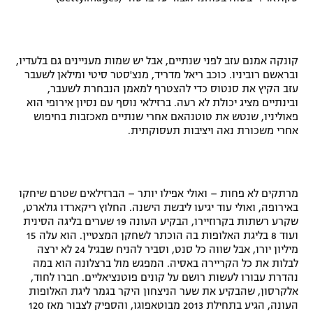
קונקה אמנם עזב לפני שנתיים, אבל יש שמות מעניינים גם בלעדיו,
ובראשם רוביניו. כוכב ריאל מדריד, מנצ'סטר סיטי ומילאן לשעבר
עזב הקיץ את סנטוס כדי להצטרף למאמן הנבחרת לשעבר,
ובינתיים מציג יכולת לא רעה. ברזילאי נוסף עם נסיון אירופי הוא
פאוליניו, שנטש את טוטנהאם אחרי שנתיים מאכזבות בחיפוש
אחרי משכורת נאה ויציבות תעסוקתית.
מרתקים לא פחות – ואולי אפילו יותר – הברזילאים שטרם שיחקו
באירופה, ואולי עוד יגיעו ליבשת הישנה. החלוץ ריקארדו גולארט,
שקרע רשתות בקרוזיירו, הבקיע העונה 19 שערים בליגה הסינית
ועוד 8 בליגת האלופות בה הוכתר לשחקן המצטיין. הוא עלה 15
מיליון יורו, אבל שווה כל סנט, וסביר להניח שבגיל 24 לא ירצה
לבלות את כל הקריירה באסיה. המפגש מול ברצלונה הוא במה
נהדרת עבורו לעשות רושם על קונים פוטנציאליים. חברו לחוד,
אלקרסון, שהבקיע את שער הניצחון היקר בגמר ליגת האלופות
העונה, הגיע בתחילת 2013 מבוטאפוגו, והספיק לצבור מאז 120