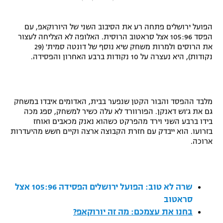
"מחצית בשכונה" – פודקאסט
אופניים
הפועל ירושלים פתחה רע את הסיבוב השני של היורוקאפ, עם
הפסד 105:96 אצל סראטוב הרוסית. האלופה לא הצליחה לעצור
ספורט מוטורי
משתתפים וזוכים בפרסים
את הרוסים ולמרות משחק שיא נוסף של דונטה סמית' (29
נקודות), היא נעצרה על 10 נקודות ברבע האחרון והפסידה.
כדורמים
תקנון משתתפים וזוכים בפרסים
טניס
פוטבול אמריקאי NFL
תקנון עבור פעילות אלקטרה
מלבד ההפסד והבור הקטן שנפער בבית, האדומים איבדו במשחק
גם את ג'וש דאנקן. הפורוורד לא עלה כשיר למשחק, ספג מכה
גיימינג E-Sports
בייסבול MLB
בידו ברבע השני וירד מהפרקט כשהוא נאנק מכאבים ואוחז
תקנון עבור פעילות ספורט 1 – "מרלן"
בזרועו. הוא ייבדק עם חזרת הקבוצה ארצה וקיים חשש מהיעדרות
ספורט אתגרי ואקסטרים
ארוכה.
תנאי שימוש
אומנויות לחימה
מדיניות פרטיות
שרה לא טוב: הפועל ירושלים הפסידה 105:96 אצל
גיימינג E-Sports
סראטוב
תקנון פעילות ספורט 1
בחנו את עצמכם: מה זה יורוקאפ?