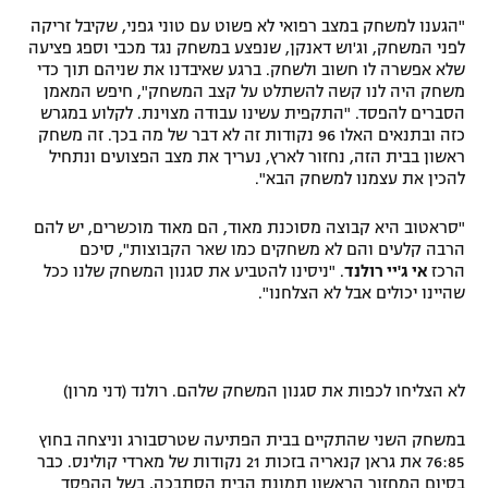
"הגענו למשחק במצב רפואי לא פשוט עם טוני גפני, שקיבל זריקה
לפני המשחק, וג'וש דאנקן, שנפצע במשחק נגד מכבי וספג פציעה
שלא אפשרה לו חשוב ולשחק. ברגע שאיבדנו את שניהם תוך כדי
משחק היה לנו קשה להשתלט על קצב המשחק", חיפש המאמן
הסברים להפסד. "התקפית עשינו עבודה מצוינת. לקלוע במגרש
כזה ובתנאים האלו 96 נקודות זה לא דבר של מה בכך. זה משחק
ראשון בבית הזה, נחזור לארץ, נעריך את מצב הפצועים ונתחיל
להכין את עצמנו למשחק הבא".
"סראטוב היא קבוצה מסוכנת מאוד, הם מאוד מוכשרים, יש להם
הרבה קלעים והם לא משחקים כמו שאר הקבוצות", סיכם
הרכז
אי ג'יי רולנד
. "ניסינו להטביע את סגנון המשחק שלנו ככל
שהיינו יכולים אבל לא הצלחנו".
לא הצליחו לכפות את סגנון המשחק שלהם. רולנד (דני מרון)
במשחק השני שהתקיים בבית הפתיעה שטרסבורג וניצחה בחוץ
76:85 את גראן קנאריה בזכות 21 נקודות של מארדי קולינס. כבר
בסיום המחזור הראשון תמונת הבית הסתבכה, בשל ההפסד