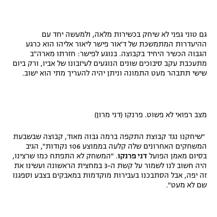
רשיון להקרנה פומבית לבית עסק
גם טוני גפני לא שיחק בכשירות מלאה, ולמעשה יחד עם
הצטרפות לחבילת הערוצים
ההיעדרות המתמשכת של ד'אור פישר ליאור אליהו הוא כרגע
הגבוה הכשיר היחיד בקבוצה. בנוגע לפישר: חזרתו מארה"ב
לוח דרושים – ג'ובנט
מתעכבת עקב סיבוכים שונים הנוגעים לעיזבונו של אביו, ורק ביום
שישי תתבהר מעט התמונה וניתן יהיה להעריך מתי הוא ישוב.
תגיות
המגזין
מצב רפואי לא פשוט. פרנקו (דני מרון)
"שיחקנו נגד קבוצת התקפה ברמה גבוה מאוד, קבוצה שבשבעת
המשחקים האחרונים שלה קלעה בממוצע 106 נקודות", הגיב
בסיום מאמן הפועל
דני פרנקו
. "המשחק לא התפתח כמו שרצינו,
היה חשוב לנו לשמור על קשת ה-3 במחצית הראשונה ועשינו את
זה יפה, אבל הסתבכנו בעבירות מוקדמות במאבקים בצבע וספגנו
שם לא מעט".