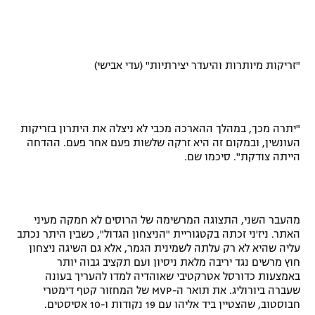
"זריקות מיותרות והיעדר יצירתיות" (עדי אבישי)
"יתרה מכך, במהלך ההארכה מכבי לא ניצלה את היתרון בזריקות
העונשין, ובמקום זה היא זרקה שלשות פעם אחר פעם. ההדחה
הייתה צודקת". סיכמו שם.
מהעבר השני, התצוגה המרשימה של הרוסים לא חמקה מעיני
האתר. ניז'ני זכתה בקטגוריית "הניצחון הגדול", כשבין היתר נכתב
עליה שהיא לא רק עלתה לשמינית הגמר, אלא גם השיגה ניצחון
חוץ מרשים נגד יריבה מלאת ניסיון ועם תקציב גבוה יותר
באמצעות כדורסל אטרקטיבי שאוהדיה למדו להעריך בעונה
שעברה ביורוליג. את תואר ה-
MVP
של המחזור קטף דימטרי
חבוסטוב, שהצטיין ביד אליהו עם 19 נקודות ו-10 אסיסטים.