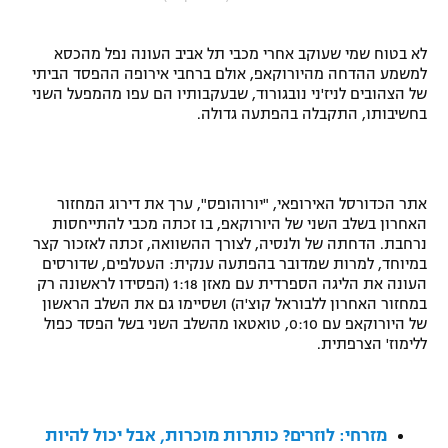
"מחצית בשכונה" – פודקאסט
אופניים
לא בטוח שמי שעוקב אחרי מכבי תל אביב העונה נפל מהכסא
למשמע ההדחה מהיורוקאפ, אולם ברחבי אירופה ההפסד הביתי
ספורט מוטורי
משתתפים וזוכים בפרסים
של הצהובים לניז'ני נובגורוד, שבעקבותיו הם עפו מהמפעל השני
בחשיבותו, התקבלה בהפתעה גדולה.
כדורמים
תקנון משתתפים וזוכים בפרסים
טניס
פוטבול אמריקאי NFL
תקנון עבור פעילות אלקטרה
אתר הכדורסל האירופאי, "יורוהופס", ערך את דירוג המחזור
האחרון בשלב השני של היורוקאפ, בו זכתה מכבי להתייחסות
גיימינג E-Sports
בייסבול MLB
נרחבת. הדחתה של ולנסיה, לצורך ההשוואה, זכתה לאזכור קצר
תקנון עבור פעילות ספורט 1 – "מרלן"
במיוחד, למרות שמדובר בהפתעה ענקית: העטלפים, שדורסים
ספורט אתגרי ואקסטרים
העונה את הליגה הספרדית עם מאזן 1:18 (הפסידו לראשונה רק
תנאי שימוש
במחזור האחרון ללבוראל קוצ'ה) ושסיימו גם את השלב הראשון
של היורוקאפ עם 0:10, טואטאו מהשלב השני בשל הפסד כפול
אומנויות לחימה
ללימוז' הצרפתית.
מדיניות פרטיות
גיימינג E-Sports
תקנון פעילות ספורט 1
מזרחי: לוזרים? כותרות מוכרות, אבל יכול להיות