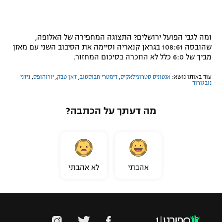
ומה לגבי הפועל ירושלים? התצוגה המחפירה של האלופה,
שהובסה 108:61 בגראן קנאריה וסיימה את הסיבוב השני עם מאזן
מביך של 6:0 כלל לא הוזכרה בסיכום המחזור.
עוד באותו נושא:
אנטוניס סטרוגילאקיס
,
דימטרי חבוסטוב
,
ז'אן טבק
,
יורוהופס
,
ניז'ני
נובגורוד
מה דעתך על הכתבה?
אהבתי
לא אהבתי