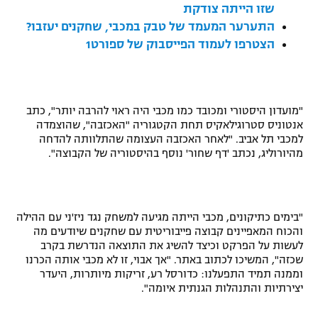
שזו הייתה צודקת
רשיון להקרנה פומבית לבית עסק
התערער המעמד של טבק במכבי, שחקנים יעזבו?
הצטרפו לעמוד הפייסבוק של ספורט1
הצטרפות לחבילת הערוצים
לוח דרושים – ג'ובנט
"מועדון היסטורי ומכובד כמו מכבי היה ראוי להרבה יותר", כתב
תגיות
אנטוניס סטרוגילאקיס תחת הקטגוריה "האכזבה", שהוצמדה
למכבי תל אביב. "לאחר האכזבה העצומה שהתלוותה להדחה
מהיורוליג, נכתב 'דף שחור' נוסף בהיסטוריה של הקבוצה".
המגזין
"בימים כתיקונים, מכבי הייתה מגיעה למשחק נגד ניז'ני עם ההילה
והכוח המאפיינים קבוצה פייבוריטית עם שחקנים שיודעים מה
לעשות על הפרקט וכיצד להשיג את התוצאה הנדרשת בקרב
שכזה", המשיכו לכתוב באתר. "אך אבוי, זו לא מכבי אותה הכרנו
וממנה תמיד התפעלנו: כדורסל רע, זריקות מיותרות, היעדר
יצירתיות והתנהלות הגנתית איומה".