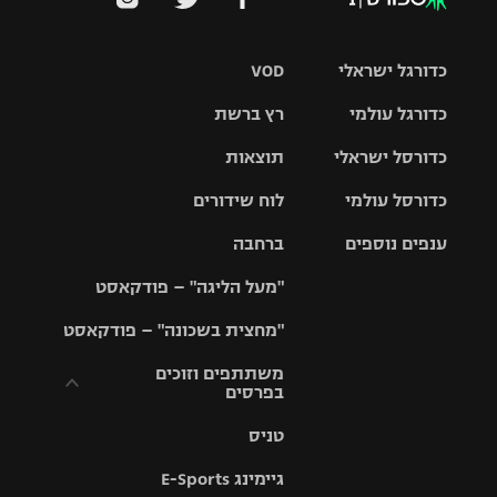
כדורגל ישראלי
VOD
כדורגל עולמי
רץ ברשת
ליגת העל
כדורסל ישראלי
תוצאות
ליגת
ליגה לאומית
האלופות
כדורסל עולמי
לוח שידורים
ליגת ווינר
סל
גביע הטוטו
ענפים נוספים
ברחבה
ליגה
NBA
אירופית
"מעל הליגה" – פודקאסט
ליגה לאומית
ליגיונרים
טניס
יורוליג
ליגה אנגלית
"מחצית בשכונה" – פודקאסט
כדורסל נשים
גביע המדינה
כדוריד
יורוקאפ
ליגה גרמנית
משתתפים וזוכים
בפרסים
מכבי תל
נבחרת
כדורעף
אביב
ישראל
ליגה
טניס
ספרדית
תקנון משתתפים
שחייה
הפועל חולון
מכבי חיפה
וזוכים בפרסים
גיימינג E-Sports
ליגה