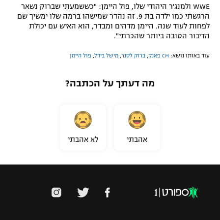
WWE
ולמנג'ר היהודי שלו, פול היימן: "כששמעתי שברוק נשאר
רשיון להקרנה פומבית לבית עסק
הרגשתי כמו ילדה בת 9. זה נהדר שמישהו ברמה שלו ימשיך שם
לפחות לעוד שנה. היימן מדהים ומבדר, הוא האיש עם יכולת
הצטרפות לחבילת הערוצים
הדיבור הטובה ביותר שהכרתי".
עוד באותו נושא:
CM פאנק
,
ברוק לסנר
,
מישל בידל
,
פול היימן
לוח דרושים – ג'ובנט
מה דעתך על הכתבה?
תגיות
המגזין
אהבתי
לא אהבתי