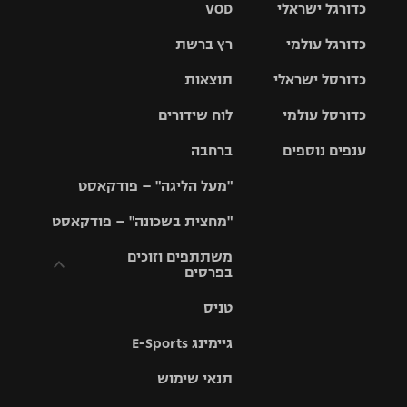
כדורגל ישראלי
VOD
כדורגל עולמי
רץ ברשת
ליגת העל
כדורסל ישראלי
תוצאות
ליגת
ליגה לאומית
האלופות
כדורסל עולמי
לוח שידורים
ליגת ווינר
סל
גביע הטוטו
ענפים נוספים
ברחבה
ליגה
NBA
אירופית
"מעל הליגה" – פודקאסט
ליגה לאומית
ליגיונרים
טניס
יורוליג
ליגה אנגלית
"מחצית בשכונה" – פודקאסט
כדורסל נשים
גביע המדינה
כדוריד
יורוקאפ
ליגה גרמנית
משתתפים וזוכים
בפרסים
מכבי תל
נבחרת
כדורעף
אביב
ישראל
ליגה
טניס
ספרדית
תקנון משתתפים
שחייה
הפועל חולון
מכבי חיפה
וזוכים בפרסים
גיימינג E-Sports
ליגה
איטלקית
ג'ודו
הפועל
בית"ר
תנאי שימוש
תקנון עבור פעילות
ירושלים
ירושלים
אלקטרה