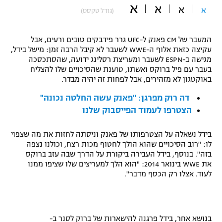
א
א
א
א
(גודל טקסט)
"מחצית בשכונה" – פודקאסט
אופניים
המעבר של
CM
פאנק ל-
UFC
גרר פידבקים טובים ורעים, אבל
ספורט מוטורי
משתתפים וזוכים בפרסים
עקיצה כזאת אלוף ה-
WWE
לשעבר לא קיבל הרבה זמן: מישל בידל,
מגישה ב-
ESPN
לשעבר ומעריצת רסלינג ידועה, שהסתכסכה
כדורמים
בעבר עם פיל ברוקס ואשתו, טוענת שהסיכויים שלו להצליח
תקנון משתתפים וזוכים בפרסים
באוקטגון לא מזהירים, אבל לפחות זה יהיה מבדר.
טניס
פוטבול אמריקאי NFL
דה רוק מפרגן: "פאנק עשה החלטה נכונה"
תקנון עבור פעילות אלקטרה
הצטרפו לעמוד הפייסבוק שלנו
גיימינג E-Sports
בייסבול MLB
תקנון עבור פעילות ספורט 1 – "מרלן"
בידל נשאלה על הצטרפותו של פאנק וניסתה לחזות את מה שצפוי
ספורט אתגרי ואקסטרים
לו: "רוב הסיכויים שהוא הולך לחטוף מכות רצח, וכולנו נצפה
תנאי שימוש
בזה". בנוסף, בידל העבירה ביקורת על הדרך שבה עזב ברוקס
אומנויות לחימה
את
WWE
בינואר 2014: "הוא הלך למעריצים שלו שציפו ממנו
לעוד. אצלו רק הכסף מדבר".
מדיניות פרטיות
גיימינג E-Sports
תקנון פעילות ספורט 1
בנושא אחר, בידל פרגנה להישארות של ברוק לסנר ב-