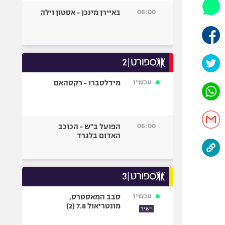
היאבקות WWE
06:00
באיירן מינכן - אסטון וילה
אופניים
ספורט מוטורי
כדורמים
פוטבול אמריקאי NFL
בייסבול MLB
עכשיו
מידלסברו - רקסהאם
ספורט אתגרי
ואקסטרים
אומנויות לחימה
06:00
הפועל ב"ש - הכוכב
גיימינג E-Sports
האדום בלגרד
עכשיו
סבב המאסטרס,
מונטריאול 7.8 (2)
ישיר