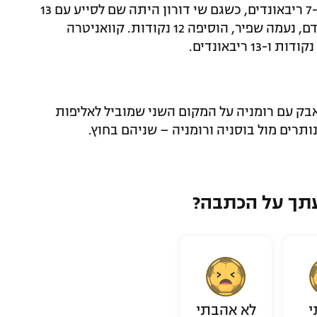
קלארק הובילה את ישראל עם 16 נקודות ו-7 ריבאונדים, כשגם שי דורון היתה שם לסייע עם 13
נקודות ו-7 אסיסטים. כוכבת הניצחון הקודם, נעמה שפיר, הוסיפה 12 נקודות. קוואניטרה
את מאזנה ל-2:2, והיא תיאבק עם רומניה על המקום השני שמוביל לאליפות
תרים מול בוסניה ורומניה – שניהם בחוץ.
תך על הכתבה?
י
לא אהבתי