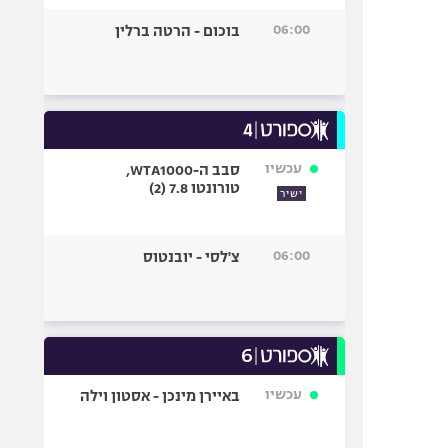
06:00
בוכום - הרטה ברלין
עכשיו
סבב ה-WTA1000,
טורונטו 7.8 (2)
ישיר
06:00
צ'לסי - יובנטוס
עכשיו
באיירן מינכן - אסטון וילה