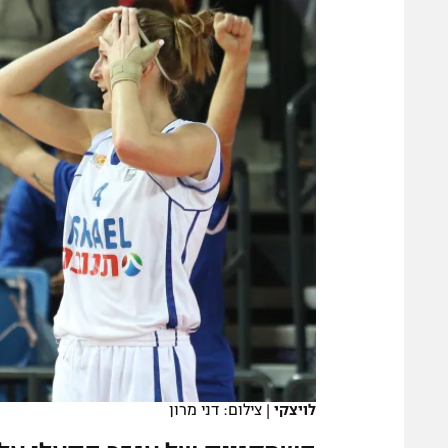
משתתפים וזוכים בפרסים
מכבי ת
הפועל 
תקנון משתתפים וזוכים בפרסים
הפועל 
תקנון עבור פעילות אלקטרה
הפועל 
תקנון עבור פעילות ספורט 1 – "מרלן"
מכבי נ
טניס
בני יהו
גיימינג E-Sports
תנאי שימוש
מדיניות פרטיות
תקנון פעילות ספורט 1
רשיון להקרנה פומבית לבית עסק
הצטרפות לחבילת הערוצים
לוח דרושים – ג'ובנט
לויצקי
|
צילום: דני מרון
תגיות