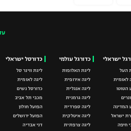
עק
רגל ישראלי
כדורגל עולמי
כדורסל ישראלי
 העל
ליגת האלופות
ליגת ווינר סל
 לאומית
ליגה אירופית
ליגה לאומית
 הטוטו
ליגה אנגלית
כדורסל נשים
ונרים
ליגה גרמנית
מכבי תל אביב
 המדינה
ליגה ספרדית
הפועל חולון
ת ישראל
ליגה איטלקית
הפועל ירושלים
 חיפה
ליגה צרפתית
דני אבדיה