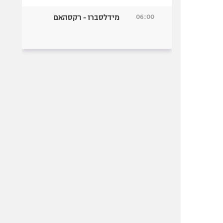
06:00
מידלסברו - רקסהאם