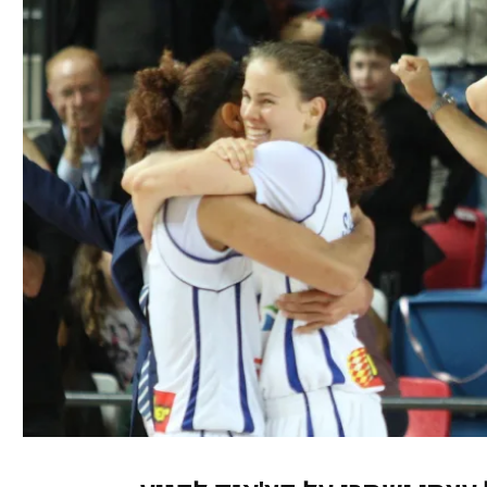
ל אביב
ליגה טורקית
תל אביב
ליגה סינית
חיפה
ליגה ברזילאית
באר שבע
ליגות נוספות
תניה
דה