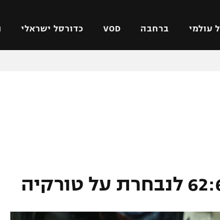
 עולמי
ברחבה
VOD
כדורסל ישראלי
ת
ל ישראלי
כדורגל עולמי
כדורסל ישראלי
על
ליגת האלופות
ליגת ווינר סל
אומית
ליגה אירופית
ליגה לאומית
וטו
ליגה אנגלית
כדורסל נשים
ים
ליגה גרמנית
מכבי תל אביב
מדינה
ליגה ספרדית
הפועל חולון
ישראל
ליגה איטלקית
הפועל ירושלים
יפה
ליגה צרפתית
דני אבדיה
רושלים
ליגה הולנדית