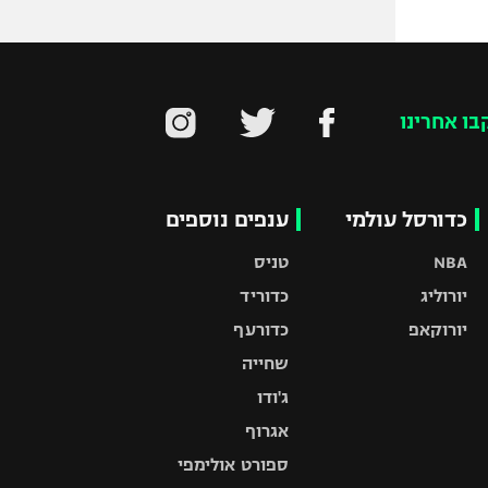
בו אחרינו
כדורסל עולמי
ענפים נוספים
NBA
טניס
יורוליג
כדוריד
יורוקאפ
כדורעף
שחייה
ג'ודו
אגרוף
ספורט אולימפי