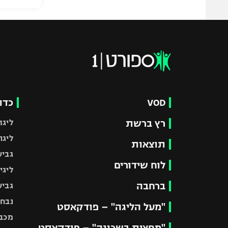
VOD
כדו
רץ ברשת
ליגת
ליגה
תוצאות
גביע
לוח שידורים
ליגי
ברחבה
גביע
נבחר
"מעל הליגה" – פודקאסט
מכבי
"מחצית בשכונה" – פודקאסט