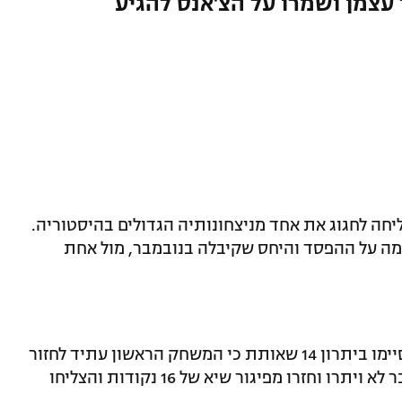
עצמן ושמרו על הצ'אנס להגיע
יחה לחגוג את אחד מניצחונותיה הגדולים בהיסטוריה.
ה החזקה ונקמה על ההפסד והיחס שקיבלה בנובמבר, מול אחת
הטורקיות פתחו חזק ואת הרבע הראשון סיימו ביתרון 14 שאותת כי המשחק הראשון עתיד לחזור
גם הפעם. עם זאת, השחקניות של עדן ענבר לא ויתרו וחזרו מפיגור שיא של 16 נקודות והצליחו