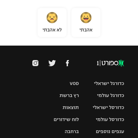
רשיון להקרנה פומבית לבית עסק
הצטרפות לחבילת הערוצים
אהבתי
לא אהבתי
לוח דרושים – ג'ובנט
תגיות
המגזין
כדורגל ישראלי
VOD
כדורגל עולמי
רץ ברשת
ליגת העל
כדורסל ישראלי
תוצאות
ליגת
ליגה לאומית
האלופות
כדורסל עולמי
לוח שידורים
ליגת ווינר
סל
גביע הטוטו
ענפים נוספים
ברחבה
ליגה
NBA
אירופית