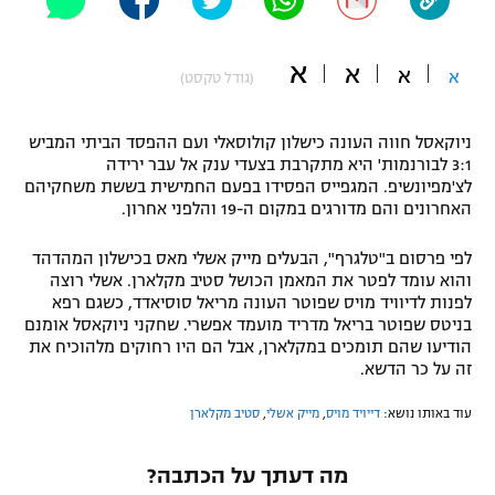
"מחצית בשכונה" – פודקאסט
אופניים
א
א
א
א
(גודל טקסט)
ספורט מוטורי
משתתפים וזוכים בפרסים
ניוקאסל חווה העונה כישלון קולוסאלי ועם ההפסד הביתי המביש
כדורמים
3:1 לבורנמות' היא מתקרבת בצעדי ענק אל עבר ירידה
תקנון משתתפים וזוכים בפרסים
טניס
לצ'מפיונשיפ. המגפייס הפסידו בפעם החמישית בששת משחקיהם
פוטבול אמריקאי NFL
האחרונים והם מדורגים במקום ה-19 והלפני אחרון.
תקנון עבור פעילות אלקטרה
גיימינג E-Sports
בייסבול MLB
לפי פרסום ב"טלגרף", הבעלים מייק אשלי מאס בכישלון המהדהד
תקנון עבור פעילות ספורט 1 – "מרלן"
והוא עומד לפטר את המאמן הכושל סטיב מקלארן. אשלי רוצה
לפנות לדיוויד מויס שפוטר העונה מריאל סוסיאדד, כשגם רפא
ספורט אתגרי ואקסטרים
בניטס שפוטר בריאל מדריד מועמד אפשרי. שחקני ניוקאסל אומנם
תנאי שימוש
הודיעו שהם תומכים במקלארן, אבל הם היו רחוקים מלהוכיח את
אומנויות לחימה
זה על כר הדשא.
מדיניות פרטיות
עוד באותו נושא:
דייויד מויס
,
מייק אשלי
,
סטיב מקלארן
גיימינג E-Sports
תקנון פעילות ספורט 1
מה דעתך על הכתבה?