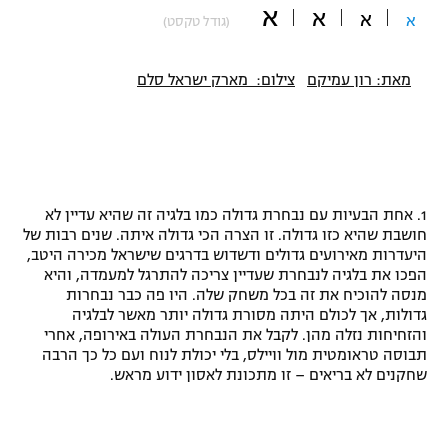
א
א
א
א
(גודל טקסט)
"מחצית בשכונה" – פודקאסט
אופניים
מאת: רון עמיקם
צילום: מארק ישראל סלם
ספורט מוטורי
משתתפים וזוכים בפרסים
כדורמים
תקנון משתתפים וזוכים בפרסים
טניס
פוטבול אמריקאי NFL
תקנון עבור פעילות אלקטרה
1. אחת הבעיות עם נבחרת גדולה כמו בלגיה זה שהיא עדיין לא
גיימינג E-Sports
בייסבול MLB
חושבת שהיא כזו גדולה. זו הצרה הכי גדולה איתה. שנים רבות של
תקנון עבור פעילות ספורט 1 – "מרלן"
היעדרות מאירועים גדולים ודשדוש בדרגים שישראל מכירה היטב,
הפכו את בלגיה לנבחרת שעדיין צריכה להתרגל למעמדה, והיא
ספורט אתגרי ואקסטרים
מנסה להוכיח את זה בכל משחק שלה. היו פה כבר נבחרות
תנאי שימוש
גדולות, אך לכולם היתה מסורת גדולה יותר מאשר לבלגיה
אומנויות לחימה
והזחיחות נזלה מהן. לקבל את הנבחרת העולה באירופה, אחרי
תבוסה טראומטית מול וויילס, בלי יכולת לנוח ועם כל כך הרבה
מדיניות פרטיות
שחקנים לא בריאים – זו מתכונת לאסון ידוע מראש.
גיימינג E-Sports
תקנון פעילות ספורט 1