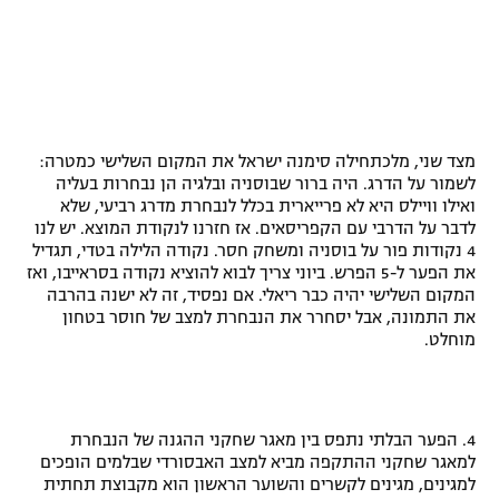
מצד שני, מלכתחילה סימנה ישראל את המקום השלישי כמטרה:
לשמור על הדרג. היה ברור שבוסניה ובלגיה הן נבחרות בעליה
ואילו וויילס היא לא פרייארית בכלל לנבחרת מדרג רביעי, שלא
לדבר על הדרבי עם הקפריסאים. אז חזרנו לנקודת המוצא. יש לנו
4 נקודות פור על בוסניה ומשחק חסר. נקודה הלילה בטדי, תגדיל
את הפער ל-5 הפרש. ביוני צריך לבוא להוציא נקודה בסראייבו, ואז
המקום השלישי יהיה כבר ריאלי. אם נפסיד, זה לא ישנה בהרבה
את התמונה, אבל יסחרר את הנבחרת למצב של חוסר בטחון
מוחלט.
4. הפער הבלתי נתפס בין מאגר שחקני ההגנה של הנבחרת
למאגר שחקני ההתקפה מביא למצב האבסורדי שבלמים הופכים
למגינים, מגינים לקשרים והשוער הראשון הוא מקבוצת תחתית