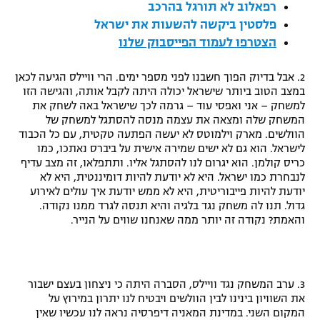
רפאלוב לא תורגל בהרכב
רשיון להקרנה פומבית לבית עסק
פלסטין ביקשה להשעות את ישראל
הצטרפו לעמוד הפייסבוק שלנו
הצטרפות לחבילת הערוצים
2. אבל בדיוק הפוך חשבנו לפני מספר ימים. הרי וויילס הגיעה לכאן
לוח דרושים – ג'ובנט
במצב הטוב ביותר שישראל יכולה היתה לקבל אותה, והגישה הזו
למשחק – אני ואפסי עוד – גרמה לכך שישראל באה לשחק את
המשחק שלה ומצאה את עצמה מנסה להסתגל למשחק של
תגיות
הוולשים. מארק וילמוטס לא יעשה הפתעה טקטית, עם כל הכבוד
לישראל. הוא גם לא ישים שמירה אישית על ביברס נאתכו, כמו
המגזין
כריס קולמן. הוא יגרום לנו להסתגל אליו. ותתפלאו, זה מצב עדיף
לנבחרת כמו ישראל. היא לא יודעת להיות דומיננטית, היא לא
יודעת להיות פייבוריטית, היא לא ממש יודעת איך עולים לאירוע
גדול. תנו לה משחק נגד בלגיה והיא תנסה לגרד ממנו נקודה.
והאמת? נקודה זה יותר ממה שאנחנו שווים על הנייר.
3. ערב המשחק נגד וויילס, הסברה היתה כי ניצחון בעצם ישבור
את השוויון בינינו לבין הוולשים ויבטיח לנו יתרון במירוץ על
המקום השני. במדינת המאניה דיפרסיה נראה לנו עכשיו שאין