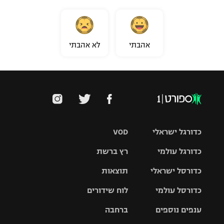
אהבתי
לא אהבתי
כדורגל ישראלי
VOD
כדורגל עולמי
רץ ברשת
ליגת העל
כדורסל ישראלי
תוצאות
ליגת
ליגה לאומית
האלופות
כדורסל עולמי
לוח שידורים
ליגת ווינר
סל
גביע הטוטו
ענפים נוספים
ברחבה
ליגה
NBA
אירופית