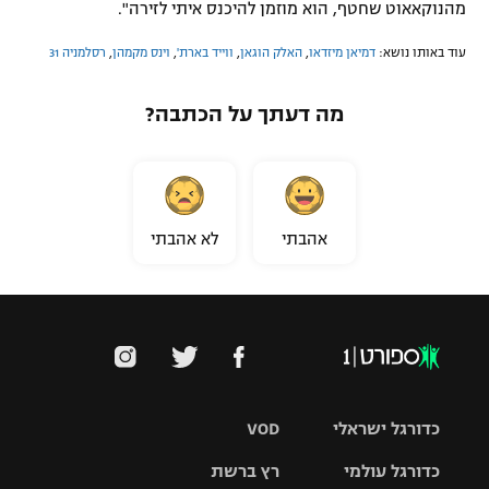
מהנוקאאוט שחטף, הוא מוזמן להיכנס איתי לזירה".
רשיון להקרנה פומבית לבית עסק
עוד באותו נושא:
דמיאן מיזדאו
,
האלק הוגאן
,
ווייד בארת'
,
וינס מקמהן
,
רסלמניה 31
הצטרפות לחבילת הערוצים
מה דעתך על הכתבה?
לוח דרושים – ג'ובנט
תגיות
המגזין
אהבתי
לא אהבתי
כדורגל ישראלי
VOD
כדורגל עולמי
רץ ברשת
ליגת העל