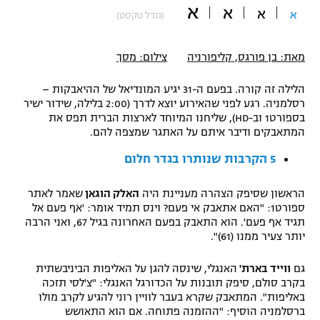
א
א
א
א
(גודל טקסט)
"מחצית בשכונה" – פודקאסט
אופניים
מאת: בן פורגס, קליפורניה
צילום: מסך
ספורט מוטורי
משתתפים וזוכים בפרסים
הלילה זה קורה. בפעם ה-31 יגיע המונדיאל של ההיאבקות –
כדורמים
רסלמניה. רגע לפני שהאירוע יוצא לדרך (2:00 בלילה, שידור ישיר
תקנון משתתפים וזוכים בפרסים
טניס
בספורט1 וב-HD), שליחנו המיוחד לארצות הברית תפס את
פוטבול אמריקאי NFL
המתאבקים ודיבר איתם על האתגר שמצפה להם.
תקנון עבור פעילות אלקטרה
5 הקרבות שנותרו בגדר חלום
גיימינג E-Sports
בייסבול MLB
תקנון עבור פעילות ספורט 1 – "מרלן"
הראשון שסיפק הצהרה מעניינת היה
האלק הוגאן
שאמר לאתר
ספורט אתגרי ואקסטרים
ספורט1: "האם אתאבק אי פעם? וינס תמיד אומר: 'אף פעם אל
תנאי שימוש
תגיד אף פעם'. הוא התאבק בפעם האחרונה בגיל 67, ואני הרבה
אומנויות לחימה
יותר צעיר ממנו (61)".
מדיניות פרטיות
גם
ווייד בארת'
האנגלי, שינסה להגן על האליפות הביניבשתית
גיימינג E-Sports
בקרב סולם, סיפק תובנות על הכדורגל האנגלי: "צ'לסי תזכה
באליפות". המתאבק שקרא בעבר לוויין רוני להגיע לקרב מולו
תקנון פעילות ספורט 1
ברסלמניה הוסיף: "ההזמנה פתוחה. אם הוא התאושש