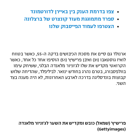
רשיון להקרנה פומבית לבית עסק
צפו בדרמת הענק בין באיירן לדורטמונד
ספרד מתמוגגת מעוד קונצרט של ברצלונה
הצטרפות לחבילת הערוצים
ה
צטרפו לעמוד הפייסבוק שלנו
לוח דרושים – ג'ובנט
תגיות
ארנולד גם סיים את מסכת הכיבושים בדקה ה-55, כאשר בטווח
לואיז גוסטאבו (31) ואיבן פרישיץ' (51) הוסיפו אחד כל אחד, כאשר
המגזין
הקרואטי מקדיש את שלו לג'וניור מלאנדה הבלגי, ששיחק עימו
בוולפסבורג, בטרם נהרג בחודש ינואר. לביליפלד, שהדיחה שלוש
קבוצות בונדסליגה בדרכה לארבע האחרונות, לא היה מענה בצד
השני.
פרישיץ' (שמאל) כובש ומקדיש את השער לג'וניור מלאנדה
(Gettyimages)