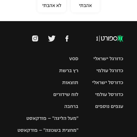
אהבתי
לא אהבתי
כדורגל ישראלי
VOD
כדורגל עולמי
רץ ברשת
ליגת העל
כדורסל ישראלי
תוצאות
ליגת
ליגה לאומית
האלופות
כדורסל עולמי
לוח שידורים
ליגת ווינר
סל
גביע הטוטו
ענפים נוספים
ברחבה
ליגה
NBA
אירופית
"מעל הליגה" – פודקאסט
ליגה לאומית
ליגיונרים
טניס
יורוליג
ליגה אנגלית
"מחצית בשכונה" – פודקאסט
כדורסל נשים
גביע המדינה