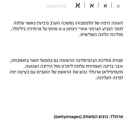
א
א
א
א
(גודל טקסט)
"מחצית בשכונה" – פודקאסט
אופניים
העונה היפה של וולפסבורג נמשכה הערב (רביעי) כאשר עלתה
ספורט מוטורי
משתתפים וזוכים בפרסים
לגמר הגביע הגרמני אחרי ניצחון 0:4 מוחץ על ארמיניה ביליפלד,
מוליכת הליגה השלישית.
כדורמים
תקנון משתתפים וזוכים בפרסים
טניס
פוטבול אמריקאי NFL
תקנון עבור פעילות אלקטרה
סגנית מוליכת הבונדסליגה הרשימה גם במפעל השני בחשיבותו,
גיימינג E-Sports
וכבר בדקה השמינית עלתה ליתרון מול היריבה הצנועה.
בייסבול MLB
תקנון עבור פעילות ספורט 1 – "מרלן"
מקסימיליאן ארנולד כבש את הראשון של הזאבים עם בעיטה יפה
לפינה העליונה.
ספורט אתגרי ואקסטרים
תנאי שימוש
אומנויות לחימה
מדיניות פרטיות
גיימינג E-Sports
ארנולד. כובש המשחק (Gettyimages)
תקנון פעילות ספורט 1