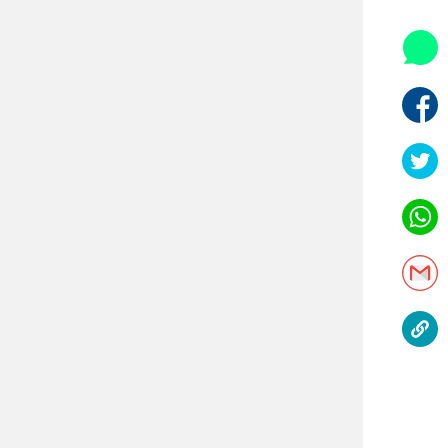
אופניים
ספורט מוטורי
כדורמים
פוטבול אמריקאי NFL
בייסבול MLB
ספורט אתגרי
ואקסטרים
אומנויות לחימה
גיימינג E-Sports