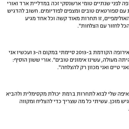
פה לפני שנתיים טומי ארשנסקי זכה במדליית ארד ואורי
 עם ספורטאים טובים ומצפים לפודיומים. חשוב להדגיש
אולימפיים, זו תחרות מאוד קשה וכל אחד מגיע
כל לחזור עם הצלחות".
הג'ודוקא טומי ארשנסקי אמר: " באליפות אירופה הקודמת ב-2013 סיימתי במקום ה-3 ועכשיו אני
ה מעולה, עשינו אימונים טובים". אורי ששון הוסיף:
ני טיים ואני מכוון רק להצלחה".
השאיפה שלי לבוא לתחרות ברמת יכולת מקסימלית ולהביא
מרגיש מוכן. עשיתי כל מה שצריך כדי להצליח ומקווה