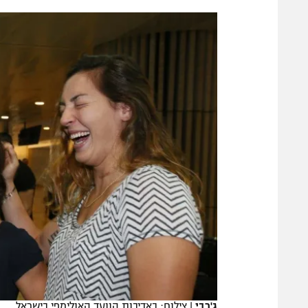
הפועל 
תקנון משתתפים וזוכים בפרסים
הפועל 
תקנון עבור פעילות אלקטרה
הפועל 
תקנון עבור פעילות ספורט 1 – "מרלן"
מכבי נ
טניס
בני יהו
גיימינג E-Sports
תנאי שימוש
מדיניות פרטיות
תקנון פעילות ספורט 1
רשיון להקרנה פומבית לבית עסק
הצטרפות לחבילת הערוצים
לוח דרושים – ג'ובנט
תגיות
ג'רבי
|
צילום: באדיבות הוועד האולימפי בישראל
המגזין