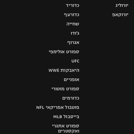
יורוליג
כדוריד
יורוקאפ
כדורעף
שחייה
ג'ודו
אגרוף
ספורט אולימפי
UFC
היאבקות WWE
אופניים
ספורט מוטורי
כדורמים
פוטבול אמריקאי NFL
בייסבול MLB
ספורט אתגרי
ואקסטרים