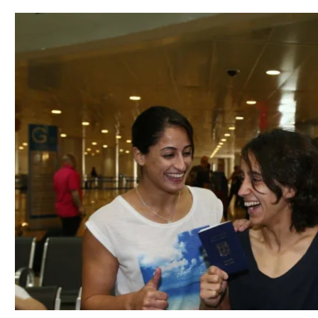
תל אביב
ליגה סינית
חיפה
ליגה ברזילאית
באר שבע
ליגות נוספות
תניה
דה