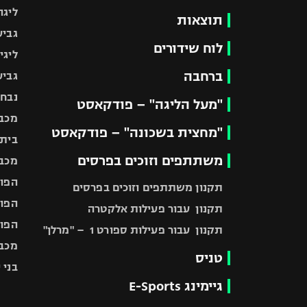
ליגה
תוצאות
גביע
לוח שידורים
ליגי
ברחבה
גביע
נבחר
"מעל הליגה" – פודקאסט
מכבי
"מחצית בשכונה" – פודקאסט
בית"
משתתפים וזוכים בפרסים
מכבי
הפוע
תקנון משתתפים וזוכים בפרסים
הפוע
תקנון עבור פעילות אלקטרה
הפוע
תקנון עבור פעילות ספורט 1 – "מרלן"
מכבי
טניס
בני 
גיימינג E-Sports