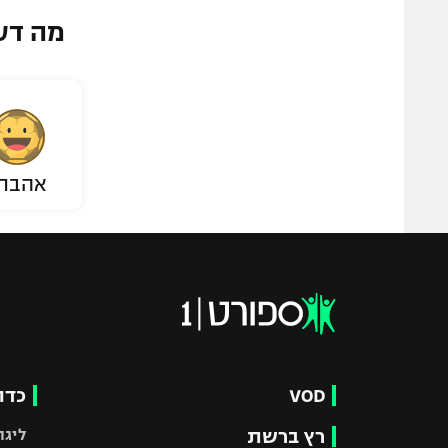
מה דע
אהבת
VOD
כדו
רץ ברשת
ליגת