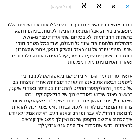
א
א
א
א
(גודל טקסט)
"מחצית בשכונה" – פודקאסט
אופניים
הרבה אנשים היו משלמים כסף רב בשביל לראות את השניים הללו
ספורט מוטורי
משתתפים וזוכים בפרסים
מתאבקים בזירה, אבל המציאות הובילה לעימות ביניהם דווקא
ברשתות החברתיות. לא בכל יום שתי אגדות עבר מ-WWE
כדורמים
מתחילות מלחמה מול עיניי כל העולם, ועוד בגלל משחק הוקי.
תקנון משתתפים וזוכים בפרסים
שבוע מעניין עובר על CM פאנק והאלק הוגאן, אחרי שהאחרון
טניס
התגרה בראשון עם ציוץ בטוויטר, קיבל מענה באותה פלטפורמה
פוטבול אמריקאי NFL
ואקורד הסיום ניתן מול המצלמות.
תקנון עבור פעילות אלקטרה
גיימינג E-Sports
בייסבול MLB
אז איך סדרת גמר ה-NHL בין שיקגו בלאקהוקס לטמפה ביי
תקנון עבור פעילות ספורט 1 – "מרלן"
לייטנינג הביאה את פאנק והוגאן להתנצחות? אחרי הניצחון 2:3
ספורט אתגרי ואקסטרים
של טמפה, ה'הולקסטר' החליט להתגרות בטוויטר באוהדי שיקגו,
תנאי שימוש
בראשם פאנק שידוע כאוהד שרוף של הבלאקהוקס. "כמו
שאמרתי", פתח הוגאן את דבריו והמשיך: "הבלאקהוקס בצרות
אומנויות לחימה
צרורות הם צריכים לארוז וללכת הביתה. CM פאנק יכול להראות
מדיניות פרטיות
להם את הדרך". לא עבר זמן רב ופאנק הגיב: "אתה אפילו לא יודע
גיימינג E-Sports
איך לכתוב את שם הקפטן שלכם ואין לך מושג איך קוראים
למאמנים. כדאי שתסתום את הפה או שארביץ לך".
תקנון פעילות ספורט 1