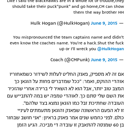
Like I said the Blackhawks are in a whole lot of trouble,they
should take their puck"punk" and go home,CM can show
רשיון להקרנה פומבית לבית עסק
them the way brother HH
הצטרפות לחבילת הערוצים
June 9, 2015
— Hulk Hogan (@HulkHogan)
לוח דרושים – ג'ובנט
You mispronounced the team captains name and didn't
even know the coaches name. You're a hack.Shut the fuck
up or I'll wreck you
@HulkHogan
תגיות
June 9, 2015
— Coach (@CMPunk)
המגזין
אם זה לא מספיק, פאנק החליט לעלות לשידור כשמאחוריו
אוהדי ההוקס, ואמר: "ככל שמדברים פחות על הוגאן כך
המצב טוב יותר, אבל הוא לא השאיר לי ברירה אחרי שהזכיר
את השם שלי סתם כך. לאוהדי טמפה יש במה להתבייש עם
העובדה שחתיכת זבל כמו הוגאן נמצא בצד שלהם".
זו לא הפעם הראשונה שפאנק והוגאן מתעמתים לעיניי
כולם. לפני כחמש שנים אמר פאנק בראיון: "אני חושב שבחור
בן 60 שמנסה להתאבק זו עובדה די מביכה. הגיע הזמן