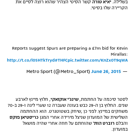
בשלילה.
יאיא טורה
קשר הסיטי הצהיר שהוא רוצה לסיים את
הקריירה שלו בסיטי.
Reports suggest Spurs are preparing a £7m bid for Kevin
Mirallas:
http://t.co/l05HTkTryd
#THFC
pic.twitter.com/KnZx0T9qWA
June 26, 2015
— Metro Sport (@Metro_Sport)
לסטר סיכמה על החתמת,
שינג'י אוקזאקי
, חלוץ מיינץ לארבע
שנים. החלוץ בן ה-29 כבש בעונה שעברה 12 שערי ליגה ו-29 ב-70
משחקים במיינץ. לפני כן ,שיחק בשטוטגרט. הוא ההחתמה
השלישית של המועדון שניצל מירידה אחרי המגן
כריסטיאן פוקס
והבלם
רוברט הות'
שהוחתם על חוזה אחרי שהיה מושאל
במועדון.