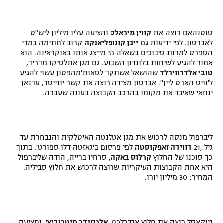
טוטנהאם רוצה את
קווין מיראלס
והציעה עליו מיליון ליש"ט
לאברטון. לפי ידיעות גם
ייבן קונופליאנקה
קרוב לחתימה במדי
הספרס למרות סיבוכים בשאלה מי מייצג אותו באוקראינה. הוא
אמור להגיע לשיחות בלונדון השבוע. גם מגן אתלטיקו מדריד,
טובי אלדרווירלד
שהושאל אשתקד לסאות'מהפטון עשוי להגיע
ל'וויט הארט ליין''. אברטון מצידה רוצה את קשר יונייטד, עדנאן
ינוזאי שאיבד את מקומו בהרכב הקבוצה בעונה שעברה.
ליברפול מנסה לרכוש את מגן אטלנטה האיטלקית והנבחרת עד
גיל ,21
דווידה זאפקוסטה
לפי פרסום ב'גאזטה דלו ספורט'. בתוך
כך סוכנו של החלוץ
קרלוס באקה
, סרחיו ברייה, הודה שליברפול
היא אחת הקבוצות העיקריות שרוצה לרכוש את חלוץ סביליה.
המחיר: 30 מיליון יורו.
ניוקאסל רוצה את חלוץ אנדרלכט,
אלכסנדר מיטרוביץ'
, ומציעה