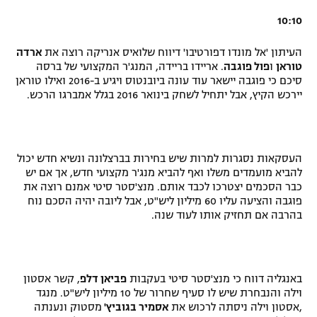
10:10
העיתון 'אל מונדו דפורטיבו' דיווח שלואיס אנריקה רוצה את
ארדה
טוראן
ו
פול פוגבה
. אריידו בריידה, המנג'ר המקצועי של ברסה
סיכם כי פוגבה יישאר עוד עונה ביובנטוס ויגיע ב-2016 ואילו טוראן
יירכש הקיץ, אבל יתחיל לשחק בינואר 2016 בגלל אמברגו הרכש.
העסקאות נסגרות למרות שיש בחירות בברצלונה ונשיא חדש יכול
להביא מועמדים משלו ואף להביא מנג'ר מקצועי חדש, אך אם יש
כבר הסכמים יצטרכו לכבד אותם. מנצ'סטר סיטי אמנם רוצה את
פוגבה והציעה עליו 60 מיליון ליש"ט, אבל ליובה יהיה הסכם נוח
בהרבה אם תחזיק אותו לעוד שנה.
באנגליה דווח כי מנצ'סטר סיטי בעקבות
פביאן דלפ
, קשר אסטון
וילה והנבחרת שיש לו סעיף שחרור של 10 מיליון ליש"ט. מנגד
,אסטון וילה ניסתה לרכוש את
אסמיר בגוביץ'
מסטוק ונענתה