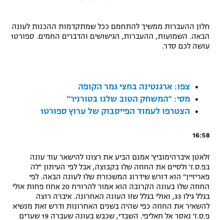
"מחצית בשכונה" – פודקאסט
אופניים
חלון ההעברות ממשיך להתחמם ככל שמתקדמות ההכנות לעונה
הבאה. השמועות, ההעברות, הגישושים והדברים החמים. ספורט1
ספורט מוטורי
משתתפים וזוכים בפרסים
עושה לכם סדר.
כדורמים
תקנון משתתפים וזוכים בפרסים
טניס
צפו: ארגנטינה בחצי גמר הקופה
פוטבול אמריקאי NFL
תקנון עבור פעילות אלקטרה
מסי: "המשחק הטוב שלנו בטורניר"
הצטרפו לעמוד הפייסבוק של ערוץ ספורט1
גיימינג E-Sports
בייסבול MLB
תקנון עבור פעילות ספורט 1 – "מרלן"
16:58
ספורט אתגרי ואקסטרים
תנאי שימוש
זלאטן איברהימוביץ' אמנם הביע את רצונו להישאר עוד עונה
אומנויות לחימה
בפ.ס.ז' ולסיים את החוזה שלו בקבוצה, אבל לפי העיתון "לה
פאריזיין" הוא דורש שידרוג המשכורת שלו לעונה הבאה. לפי
מדיניות פרטיות
גיימינג E-Sports
החוזה שלו בעונה הקרובה הוא אמור להרוויח 20 אחוז פחות אולי
בגלל גילו 33, ואולי בגלל שזו העונה האחרונה. איברה רוצה
להשאיר את החוזה כפי שהיה בשנים האחרונות ודרש זאת מנשיא
תקנון פעילות ספורט 1
פ.ס.ז' נאסר אל חאליפי. השבדי, שכבש בעונה שעברה 19 שערים