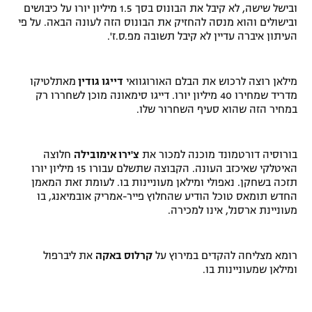
ובישל שישה, לא קיבל את הבונוס בסך 1.5 מיליון יורו על כיבושים
רשיון להקרנה פומבית לבית עסק
ובישולים והוא מנסה להחזיק את הבונוס הזה לעונה הבאה. על פי
העיתון איברה ע
דיין לא קיבל תשובה מפ.ס.ז'.
הצטרפות לחבילת הערוצים
מילאן רוצה לרכוש את הבלם האורוגוואי
דייגו גודין
מאתלטיקו
לוח דרושים – ג'ובנט
מדריד שמחירו 40 מיליון יורו. דייגו סימאונה מוכן לשחררו רק
במחיר הזה שהוא סעיף השחרור שלו
.
תגיות
המגזין
בורוסיה דורטמונד מוכנה למכור את
צ'ירו אימובילה
חלוצה
האיטלקי שאיכזב העונה. הקבוצה שתשלם עבורו 15 מיליון יורו
תזכה בשחקן. נאפולי ומילאן מעוניינות בו. לעומת זאת המאמן
החדש תומאס טוכל הודיע שהחלוץ פייר-אמריק אובמיאנג, בו
מעוניינת ארסנל, אינו למכירה.
רומא מצליחה להקדים במירוץ על
קרלוס באקה
את ליברפול
ומילאן שמעוניינות בו
.