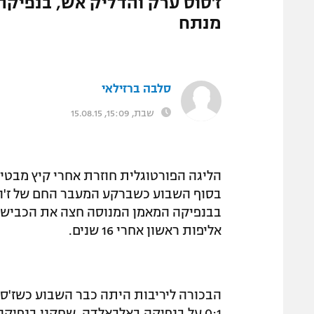
ז'סוס ערק והדליק אש, בנפיקה
המגזין
מנתח
סלבה ברזילאי
שבת, 15:09, 15.08.15
בסוף השבוע כשברקע המעבר החם של ז'ורז'
בבנפיקה המאמן המנוסה חצה את הכביש וע
אליפות ראשון אחרי 16 שנים.
הבכורה ליריבות היתה כבר השבוע כשז'סו
0:1 על בנפיקה באלבאלדה. שחקני בנפי