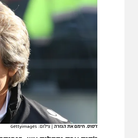
משתתפים וזוכים בפרסים
מכבי ת
הפועל 
תקנון משתתפים וזוכים בפרסים
הפועל 
תקנון עבור פעילות אלקטרה
הפועל 
תקנון עבור פעילות ספורט 1 – "מרלן"
מכבי נ
טניס
בני יהו
גיימינג E-Sports
תנאי שימוש
מדיניות פרטיות
תקנון פעילות ספורט 1
רשיון להקרנה פומבית לבית עסק
הצטרפות לחבילת הערוצים
לוח דרושים – ג'ובנט
ז'סוס. חימם את הגזרה
|
צילום: Gettyimages
תגיות