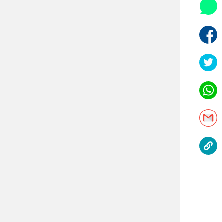
היאבקות WWE
אופניים
ספורט מוטורי
כדורמים
פוטבול אמריקאי NFL
בייסבול MLB
ספורט אתגרי
ואקסטרים
אומנויות לחימה
גיימינג E-Sports