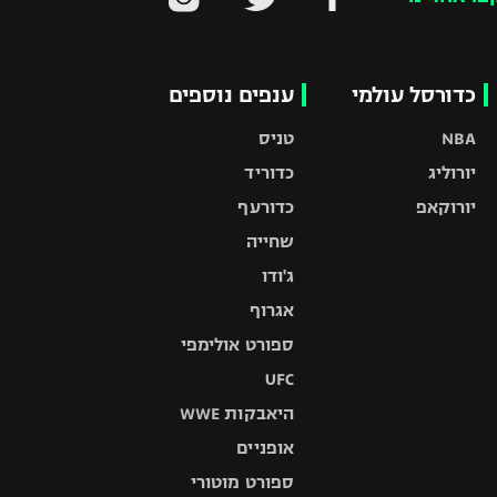
כדורסל עולמי
ענפים נוספים
NBA
טניס
יורוליג
כדוריד
יורוקאפ
כדורעף
שחייה
ג'ודו
אגרוף
ספורט אולימפי
UFC
היאבקות WWE
אופניים
ספורט מוטורי