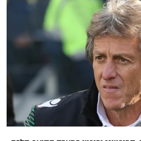
ל אביב
ליגה טורקית
תל אביב
ליגה סינית
חיפה
ליגה ברזילאית
באר שבע
ליגות נוספות
תניה
דה