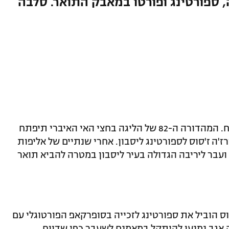
, ספורטינג ופורטו במאבק התואר. סלבה
הליגה הפורטוגלית חוזרת אחרי קיץ מבטיח. המהדורה ה-82 של הליגה בחצי האי האיברי תיפתח
ה ז'סוס לספורטינג ליסבון. אחרי שנתיים של אליפות
בר ליריבה הגדולה בעיר ליסבון במטרה להביא תואר
ס הוביל את ספורטינג לזכייה בסופרקאפ הפורטוגלי עם
קה אגב נמנעו להיתקל במאמנם לשעבר כפי שדווח