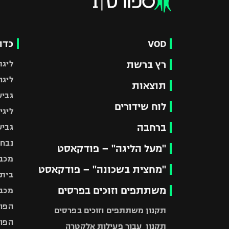
VOD
כדו
רץ ברשת
ליגת
ליגה
תוצאות
גביע
לוח שידורים
ליגי
ברחבה
גביע
נבחר
"מעל הליגה" – פודקאסט
מכבי
"מחצית בשכונה" – פודקאסט
בית"
משתתפים וזוכים בפרסים
מכבי
הפוע
תקנון משתתפים וזוכים בפרסים
הפוע
תקנון עבור פעילות אלקטרה