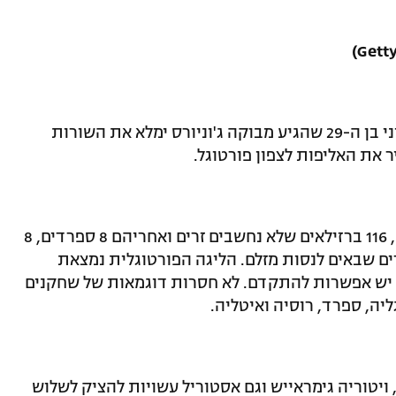
ספק אם פאבלו אוסבלדו האיטלקי-ארגנטיני בן ה-29 שהגיע מבוקה ג'וניורס ימלא את השורות
ר את האליפות לצפון פורטוגל.
בליגה הפורטוגלית משחקים 244 מקומיים, 116 ברזילאים שלא נחשבים זרים ואחריהם 8 ספרדים, 8
לא מעט זרים שבאים לנסות מזלם. הליגה הפורטוגלית נמצאת
 יש אפשרות להתקדם. לא חסרות דוגמאות של שחקנים
יה, ספרד, רוסיה ואיטליה.
 ויטוריה גימראייש וגם אסטוריל עשויות להציק לשלוש