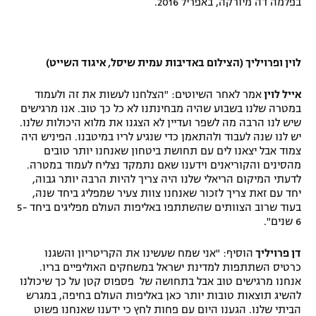
בפלמה דה מיורקה, באפריל 2016.
רשיון להקרנה פומבית לבית עסק
הצטרפות לחבילת הערוצים
לוין ופרויליך (הצילום באדיבות עמית שיסל, איגוד השייט)
לוח דרושים – ג'ובנט
אייל לוין
אמר לאחר השיוטים: "הצלחנו לעשות את זה ולעמוד
במטרה שלנו בשבוע שהיה מבחינתנו לא כל כך טוב. אנו מרגישים
תגיות
שיש לנו הרבה מה לשפר ועדיין לא הצגנו את מלוא היכולות שלנו.
יש לנו שנה לעבוד ולהתאמן כדי שנגיע לריו במיטבנו. הפיניש היה
צמוד אבל יצאנו לים עם תחושת ביטחון שאנחנו יותר טובים
המגזין
מהסינים והקוריאנים וידענו שאם נתמקד נצליח לעמוד במטרה.
לדעתי המיקום הריאלי שלנו היה צריך להיות הרבה יותר גבוה,
יחד עם זאת צריך לזכור שאנחנו צוות צעיר שמפליג ביחד שנה,
בעוד שרוב הצוותים שהשתתפו באליפות העולם מפליגים ביחד 5-
6 שנים".
דן פרויליך
הוסיף: "אני שמח שעשינו את הקריטריון והשגנו
כרטיס השתתפות למדינת ישראל במשחקים האוליפיים בריו.
אנחנו מרגישים טוב אבל בתחושה של פספוס קטן על כך שיכולנו
להשיג תוצאות טובות יותר כאן באליפות העולם בחיפה, במגרש
הביתי שלנו. הגענו היום עם פחות לחץ כי ידענו שאנחנו פשוט