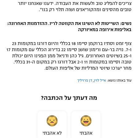
צריכים להפליג טוב ולעשות את העבודה. ידענו שאנחנו יותר
טובים מהסינים ומהקוריאנים ושזה תלוי רק בנו".
נשים: השייטות לא השיגו את הקווטה לריו. ההזדמנות האחרונה:
באליפות אירופה במאיורקה
צוף זמט וסתיו ברוקמן סיימו 18 בכללי והיום דורגו במקומות 23
ו-7. נויה בר-עם ורימון שושן סיימו 22 בדירוג הכללי עם מקומות 17
ו-25 בשיוטים האחרונים. גיל כהן ודניאל ממן הפגינו היום יכולת
טובה וסיימו במקומות 11 ו-2 אבל דורגו רק במקום ה-31 בכללי.
מחר יערכו שיוטי המדליות של אליפות העולם.
עוד באותו נושא:
אייל לוין
,
דן פרויליך
מה דעתך על הכתבה?
אהבתי
לא אהבתי