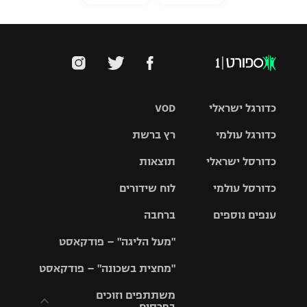
כדורגל ישראלי
VOD
כדורגל עולמי
רץ ברשת
ליגת העל
כדורסל ישראלי
תוצאות
ליגת
ליגה לאומית
האלופות
כדורסל עולמי
לוח שידורים
ליגת ווינר
סל
גביע הטוטו
ענפים נוספים
ברחבה
ליגה
NBA
אירופית
"מעל הליגה" – פודקאסט
ליגה לאומית
ליגיונרים
טניס
יורוליג
ליגה אנגלית
"מחצית בשכונה" – פודקאסט
כדורסל נשים
גביע המדינה
כדוריד
יורוקאפ
ליגה גרמנית
משתתפים וזוכים
בפרסים