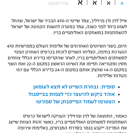
א
א
א
א
(גודל טקסט)
"מחצית בשכונה" – פודקאסט
אופניים
אייל לוין ודן פרויליך, צמד שייטי ה-470 הבכיר של ישראל, שהחל
ספורט מוטורי
לשוט ביחד לפני כשנה, עמד במטרה להשגת הקווטה של ישראל
משתתפים וזוכים בפרסים
להשתתפות במשחקים האולימפיים בריו.
כדורמים
תקנון משתתפים וזוכים בפרסים
היום, בשני השיוטים האחרונים של אליפות העולם במפרשיות 470
טניס
הנערכת בחיפה, הצליחו השניים לזכות בכרטיס האחרון הפנוי
פוטבול אמריקאי NFL
למשחקים האולימפיים בריו, לאחר שהקדימו בדירוג הכללי צוותים
תקנון עבור פעילות אלקטרה
מסין ומקוריאה וסיימו את השיוט הראשון במקום ה-22 ואת השני
גיימינג E-Sports
בייסבול MLB
במקום ה-14 שהציב אותם במקום ה-24 בדירוג הכללי עם 157
תקנון עבור פעילות ספורט 1 – "מרלן"
נקודות שליליות.
ספורט אתגרי ואקסטרים
סופית: נבחרת השייט לא תצא לעומאן
תנאי שימוש
אוהד ביקש להיעצר כדי לצפות בבייסבול
אומנויות לחימה
הצטרפו לעמוד הפייסבוק של ספורט1
מדיניות פרטיות
גיימינג E-Sports
כאמור, התוצאה של לוין ופרויליך העניקה לישראל כרטיס
השתתפות למשחקים האולימפיים בריו, כאשר זהות הצוות שייצג
תקנון פעילות ספורט 1
את המדינה ייקבע בגמר בסדרת המבחנים, באליפות אירופה