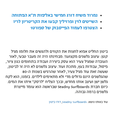
רשיון להקרנה פומבית לבית עסק
נמרוד משיח דורג חמישי באליפות ת"א הפתוחה
הצטרפות לחבילת הערוצים
השייטים לוין ופרויליך קבעו את הקריטריון לריו
הצטרפו לעמוד הפייסבוק של ספורט1
לוח דרושים – ג'ובנט
תגיות
ביטון החליט אפוא לחצות את הקווים ולהגשים את חלומו מגיל
המגזין
קטן: עיצוב גלשנים מקצועני. מבחינתו היה זה מעבר טבעי, לאור
העובדה שמגיל צעיר הוא עסק ביצירה ועבודה בתחומים כגון ציור,
פיסול, עבודות בעץ, מתכת ועוד. עיצוב גלשנים לא היה זר לביטון,
שעשה זאת עוד מגיל צעיר, לאחר שהרגיש בשנות ה-80
שהגלשנים הינם גדולים מדי ולא מתאימים לילדים. בזמנו, הוא לקח
גלשן ישן ועיצב אותו מחדש, ובכך הצליח "לרסק" איתו את המים.
כיום חברת
Seadny Surfboards
שבראשה הוא עומד מייצרת
גלשנים ברמה גבוהה.
עוד באותו נושא:
Seadny Surfboards
,
דודו ביטון