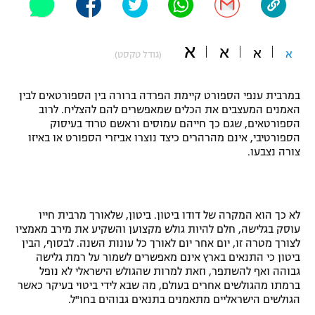
"מחצית בשכונה" – פודקאסט
אופניים
א
א
א
א
(גודל טקסט)
ספורט מוטורי
משתתפים וזוכים בפרסים
במרבית ענפי הספורט קיימת הפרדה ברורה בין הספורטאים לבין
כדורמים
תקנון משתתפים וזוכים בפרסים
האמנים המעצבים את הכלים שמאפשרים להם להצליח. לרוב
טניס
הספורטאים, שגם כך חייהם עמוסים וראשם טרוד בעיסוק
פוטבול אמריקאי NFL
הספורטיבי, אינם מהרהרים כיצד נוצרו אביזרי הספורט או באיזו
תקנון עבור פעילות אלקטרה
צורה נצבעו.
גיימינג E-Sports
בייסבול MLB
תקנון עבור פעילות ספורט 1 – "מרלן"
ספורט אתגרי ואקסטרים
תנאי שימוש
לא כך הוא המקרה של דודו ביטון. ביטון, שלאורך מרבית חייו
עוסק בגלישה, חלם להיות גולש מקצוען והשקיע את מירב מאמציו
אומנויות לחימה
לצורך מטרה זו, יום אחר יום לאורך כל עונות השנה. לבסוף, הבין
מדיניות פרטיות
ביטון כי התנאים בארץ אינם מאפשרים לשמור על רמת גלישה
גיימינג E-Sports
גבוהה ואף להשתפר, וזאת למרות שהגולש הישראלי לא נופל
ברמתו מהגולשים אחרים בעולם, מה שבא לידי ביטוי בעיקר כאשר
תקנון פעילות ספורט 1
הגולשים הישראליים מתאמנים בתנאים גבוהים בחו"ל.