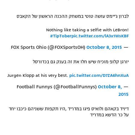
"מחצית בשכונה" – פודקאסט
אופניים
לברון ג'יימס עושה טוטי במשחק ההכנה הראשון של הקאבס
ספורט מוטורי
משתתפים וזוכים בפרסים
Nothing like taking a selfie with LeBron!
#TipTober
pic.twitter.com/lA3x1WsKBF
כדורמים
תקנון משתתפים וזוכים בפרסים
October 8, 2015
— FOX Sports Ohio (@FOXSportsOH)
טניס
פוטבול אמריקאי NFL
תקנון עבור פעילות אלקטרה
יורגן קלופ מוכיח שיש חלו את זה בענק גם בכדורסל
גיימינג E-Sports
בייסבול MLB
תקנון עבור פעילות ספורט 1 – "מרלן"
Jurgen Klopp at his very best.
pic.twitter.com/D7ZA6hnXuA
ספורט אתגרי ואקסטרים
October 8,
— Football Funnys (@FootballFunnys)
תנאי שימוש
2015
אומנויות לחימה
דיויד בקאהם ולואיס פיגו במדריד ,היו תקפות ששניהם כיכבו יחד
מדיניות פרטיות
גיימינג E-Sports
על כר הדשא במדריד
תקנון פעילות ספורט 1