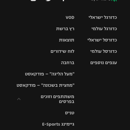
כדורגל ישראלי
VOD
כדורגל עולמי
רץ ברשת
ליגת העל
כדורסל ישראלי
תוצאות
ליגת
ליגה לאומית
האלופות
כדורסל עולמי
לוח שידורים
ליגת ווינר
סל
גביע הטוטו
ענפים נוספים
ברחבה
ליגה
NBA
אירופית
"מעל הליגה" – פודקאסט
ליגה לאומית
ליגיונרים
טניס
יורוליג
ליגה אנגלית
"מחצית בשכונה" – פודקאסט
כדורסל נשים
גביע המדינה
כדוריד
יורוקאפ
ליגה גרמנית
משתתפים וזוכים
בפרסים
מכבי תל
נבחרת
כדורעף
אביב
ישראל
ליגה
טניס
ספרדית
תקנון משתתפים
שחייה
הפועל חולון
מכבי חיפה
וזוכים בפרסים
גיימינג E-Sports
ליגה