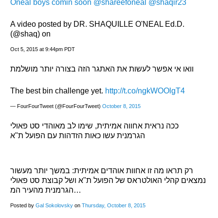
Oneal boys comin soon @shareefoneal @shaqir23
A video posted by DR. SHAQUILLE O'NEAL Ed.D.
(@shaq) on
Oct 5, 2015 at 9:44pm PDT
וואו אי אפשר לעשות את האתגר הזה בצורה יותר מושלמת
The best bin challenge yet.
http://t.co/ngkWOOlgT4
— FourFourTweet (@FourFourTweet)
October 8, 2015
ככה נראית אחווה אמיתית, שימו לב מאוהדי סט פאולי
הגרמנית עשו כאות הזדהות עם הפועל ת"א
רק תראו מה זו אחוות אוהדים אמיתית: במשך יותר מעשור
נמצאים קהלי האולטראס של הפועל ת"א ושל קבוצת סט פאולי
הגרמנית מהעיר המ…
Posted by
Gal Sokolovsky
on
Thursday, October 8, 2015