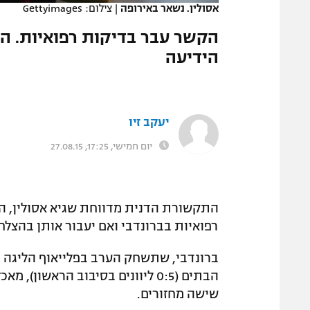
אסולין. נשאר באירופה
|
צילום: Gettyimages
המגזין
הקשר עבר בדיקות רפואיות. ה
הידיעה
יעקב זיו
יום חמישי, 17:25, 27.08.15
התקשורת הדנית מדווחת שגיא אסולין, ה
רפואיות בברונדבי ואם יעבור אותן בהצלח
ברונדבי, שתשחק הערב בפלייאוף הליגה הא
הבתים (0:5 ליוונים בסיבוב הראשו
שישה מחזורים.