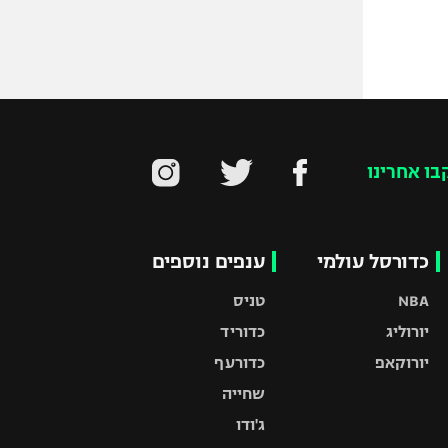
בו אחרינו
כדורסל עולמי
ענפים נוספים
NBA
טניס
יורוליג
כדוריד
יורוקאפ
כדורעף
שחייה
ג'ודו