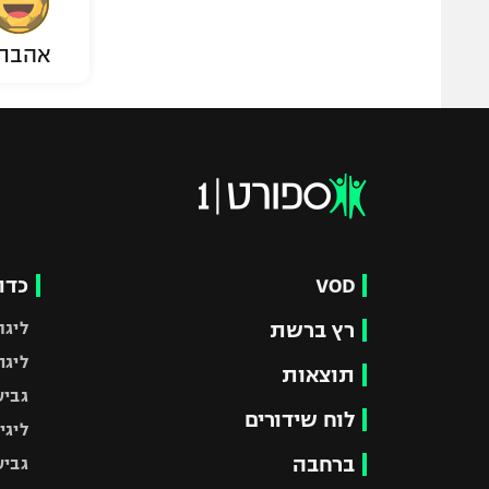
אהבת
VOD
כדו
רץ ברשת
ליגת
ליגה
תוצאות
גביע
לוח שידורים
ליגי
ברחבה
גביע