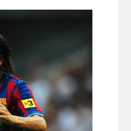
משתתפים וזוכים בפרסים
מכבי ת
הפועל 
תקנון משתתפים וזוכים בפרסים
הפועל 
תקנון עבור פעילות אלקטרה
הפועל 
תקנון עבור פעילות ספורט 1 – "מרלן"
מכבי נ
טניס
בני יהו
גיימינג E-Sports
תנאי שימוש
מדיניות פרטיות
תקנון פעילות ספורט 1
רשיון להקרנה פומבית לבית עסק
הצטרפות לחבילת הערוצים
לוח דרושים – ג'ובנט
תגיות