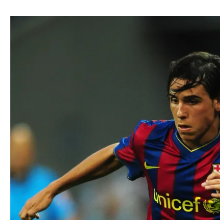
ל אביב
ליגה טורקית
תל אביב
ליגה סינית
חיפה
ליגה ברזילאית
באר שבע
ליגות נוספות
תניה
דה