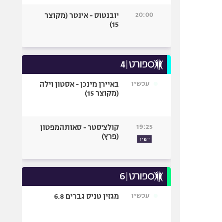
20:00
יובנטוס - אינטר (מקוצר
15)
עכשיו
באיירן מינכן - אסטון וילה
(מקוצר 15)
19:25
קולצ'סטר - סאותהמפטון
(פרץ)
ישיר
עכשיו
מגזין טניס גברים 6.8