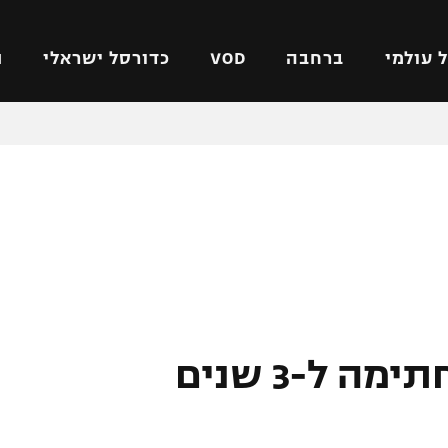
 עולמי
ברחבה
VOD
כדורסל ישראלי
ת
ל ישראלי
כדורגל עולמי
כדורסל ישראלי
על
ליגת האלופות
ליגת ווינר סל
אומית
ליגה אירופית
ליגה לאומית
וטו
ליגה אנגלית
כדורסל נשים
ים
ליגה גרמנית
מכבי תל אביב
מדינה
ליגה ספרדית
הפועל חולון
ישראל
ליגה איטלקית
הפועל ירושלים
גיא אסולין על סף חתימה ל-3 שנים
יפה
ליגה צרפתית
דני אבדיה
רושלים
ליגה הולנדית