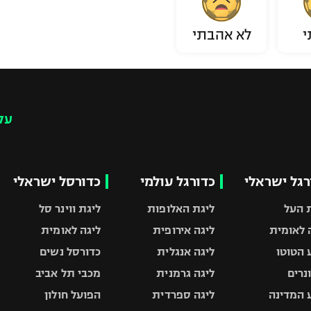
י
לא אהבתי
עק
רגל ישראלי
כדורגל עולמי
כדורסל ישראלי
 העל
ליגת האלופות
ליגת ווינר סל
 לאומית
ליגה אירופית
ליגה לאומית
 הטוטו
ליגה אנגלית
כדורסל נשים
ונרים
ליגה גרמנית
מכבי תל אביב
 המדינה
ליגה ספרדית
הפועל חולון