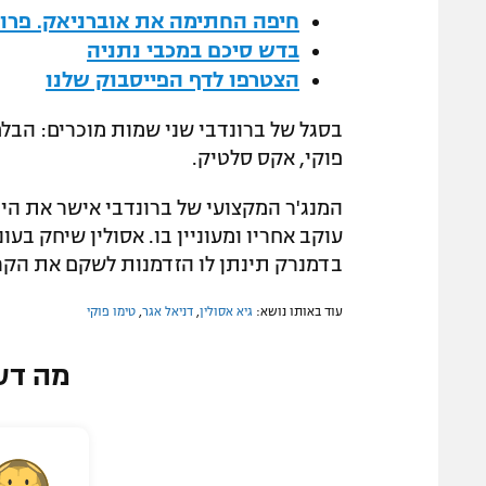
חיפה החתימה את אוברניאק. פרופ
בדש סיכם במכבי נתניה
הצטרפו לדף הפייסבוק שלנו
בסגל של ברונדבי שני שמות מוכרים: הבלם 
פוקי, אקס סלטיק.
המנג'ר המקצועי של ברונדבי אישר את הי
עוקב אחריו ומעוניין בו. אסולין שיחק ב
בדמנרק תינתן לו הזדמנות לשקם את הקרי
עוד באותו נושא:
גיא אסולין
,
דניאל אגר
,
טימו פוקי
מה דע