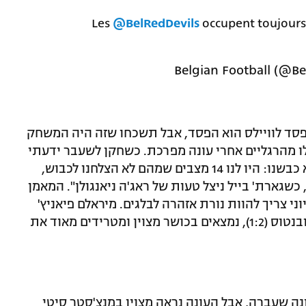
Les
@BelRedDevils
occupent toujours
סד לוויילס הוא הפסד, אבל תשכחו שזה היה המשחק
לו מהרגליים אחרי עונה מפרכת. כשחקן לשעבר ידעתי
שזה יהיה משחק מוקש. הבעיה היתה שלא כבשנו: היו לנו 14 מצבים שמהם לא הצלחנו לכבוש,
שגארת' בייל ניצל טעות של ראג'ה ניאנגולן". המאמן
שניצחונה של בוסניה על ישראל 1:3 ביוני צריך להוות נורת אזהרה לבלגים. מיראלם פיאניץ'
ואדין דז'קו, שכבשו בניצחון של רומא על יובנטוס (1:2), נמצאים בכושר מצוין ומטרידים מאוד את
ונה שעברה, אבל העונה נראה מצוין במנצ'סטר סיטי