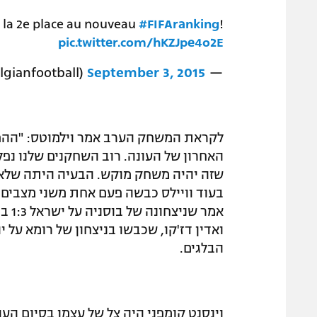
 la 2e place au nouveau
#FIFAranking
!
pic.twitter.com/hKZJpe4o2E
September 3, 2015
— Belgian Football (@Belgianfootball)
לקראת המשחק הערב אמר וילמוטס: "ההפ
האחרון של העונה. רוב השחקנים שלנו נפ
בעוד וויילס כבשה פעם אחת משני מצבים, כ
אמר 
הבלגים.
וינסנט קומפני היה צל של עצמו בסיום הע