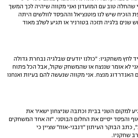
י שהחלה טוב עם המועדון ואני מקווה שיהיה לכך המשך
ם, "ה-3:4 שלנו על צרפת הוכיח שיש לנו פוטנציאל וההפסד לוולשים היתה
 שנים בלגיה תזכה בטורניר או תגיע לשלב מאוד
ד לחץ משחקניו: "כולנו יודעים שבלגיה נבחרת גדולה
ני לא אומר שננצח או שהמשחק שקול, אבל הכל פתוח
 האנדרדוג מנצח. אני מקווה שנעשה להם בעיות ואנחנו
ע למקום השני בבית וכתבה שניצחון ישאיר את
וף והפסד יסיים את החלום הבוסני. "זה אחד המשחקים
 כתב הבוקר העיתון "דנבני-אווז" שציין כי
ב שחקניו.