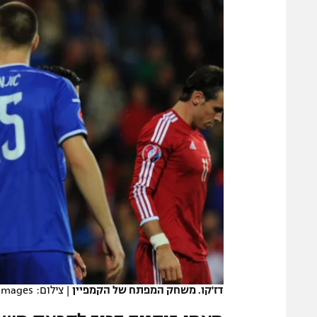
משתתפים וזוכים בפרסים
מכבי ת
הפועל 
תקנון משתתפים וזוכים בפרסים
הפועל 
תקנון עבור פעילות אלקטרה
הפועל 
תקנון עבור פעילות ספורט 1 – "מרלן"
מכבי נ
טניס
בני יהו
גיימינג E-Sports
תנאי שימוש
מדיניות פרטיות
תקנון פעילות ספורט 1
רשיון להקרנה פומבית לבית עסק
הצטרפות לחבילת הערוצים
לוח דרושים – ג'ובנט
דז'קו. משחק המפתח של הקמפיין
|
צילום: Gettyimages
תגיות