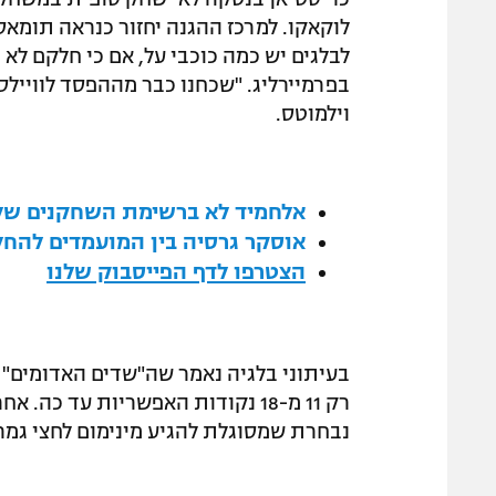
לוקאקו. למרכז ההגנה יחזור כנראה תומא
לבלגים יש כמה כוכבי על, אם כי חלקם לא
בפרמיירליג. "שכחנו כבר מההפסד לוויילס
וילמוטס.
אלחמיד לא ברשימת השחקנים של 
אוסקר גרסיה בין המועמדים להחלי
הצטרפו לדף הפייסבוק שלנו
בעיתוני בלגיה נאמר שה"שדים האדומים"
רק 11 מ-18 נקודות האפשריות עד 
נבחרת שמסוגלת להגיע מינימום לחצי גמר היורו 2016. עכשיו הגיע ה"מאני טיים"