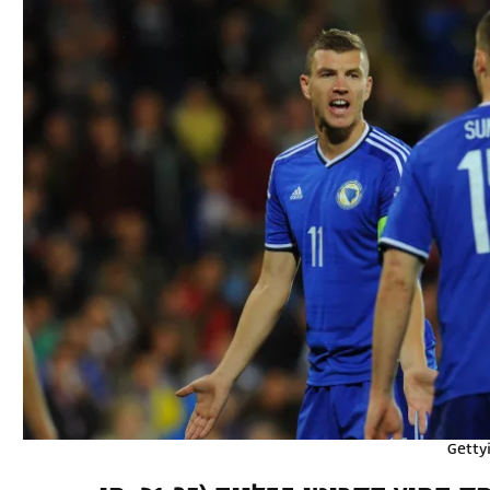
ל אביב
ליגה טורקית
תל אביב
ליגה סינית
חיפה
ליגה ברזילאית
באר שבע
ליגות נוספות
תניה
דה