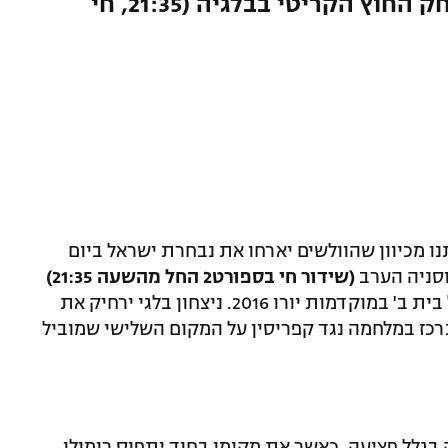
מאמן בוסניה דרוך לקראת משחק החוץ הקריטי בבלגיה (21:35, חי
נו מכיוון שהוולשים יארחו את נבחרת ישראל ביום
וסניה הערב
(שידור חי בספורט2 החל מהשעה 21:35)
הרבה יותר משמעותי לתמונה הגדולה של בית ב' במוקדמות יורו 2016. ניצחון בלגי ירחיק את
כז במלחמה נגד קפריסין על המקום השלישי שמוביל
גלל פציעה, כאשר את מקומו בחוד יתפוס רומולו