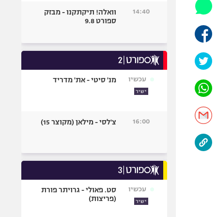
היאבקות WWE
14:40
וואלה! תיקתקנו - מבזק
אופניים
ספורט 9.8
ספורט מוטורי
כדורמים
פוטבול אמריקאי NFL
בייסבול MLB
עכשיו
מנ' סיטי - את' מדריד
ספורט אתגרי
ישיר
ואקסטרים
אומנויות לחימה
16:00
צ'לסי - מילאן (מקוצר 15)
גיימינג E-Sports
עכשיו
סט. פאולי - גרויתר פורת
(פריצות)
ישיר