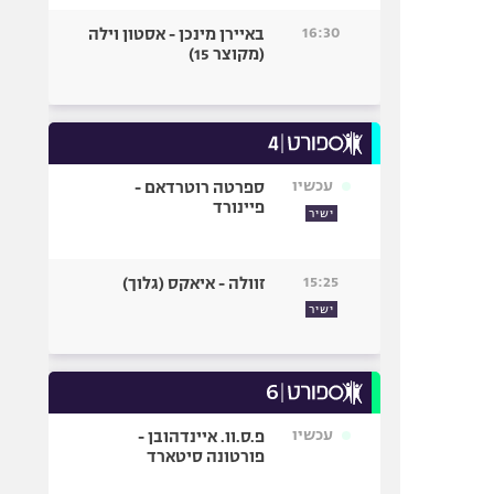
16:30
באיירן מינכן - אסטון וילה
(מקוצר 15)
עכשיו
ספרטה רוטרדאם -
פיינורד
ישיר
15:25
זוולה - איאקס (גלוך)
ישיר
עכשיו
פ.ס.וו. איינדהובן -
פורטונה סיטארד