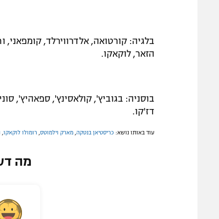
בלגיה: קורטואה, אלדרווירלד, קומפאני, ורמל
הזאר, לוקאקו.
בוסניה: בגוביץ', קולאסינץ', ספאהיץ', סוניץ'
דז'קו.
עוד באותו נושא:
כריסטיאן בנטקה
,
מארק וילמוטס
,
רומולו לוקאקו‎
,
ת
מה דע