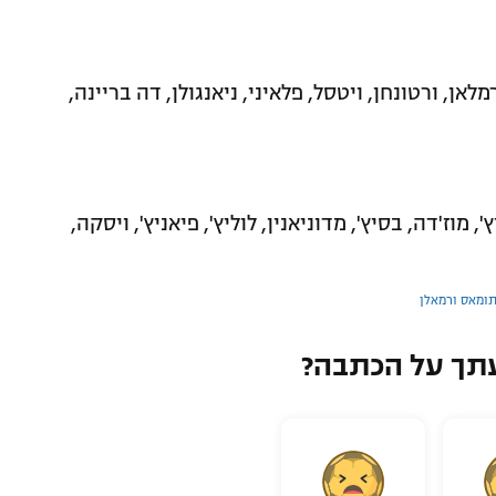
אן, ורטונחן, ויטסל, פלאיני, ניאנגולן, דה בריינה,
, מוז'דה, בסיץ', מדוניאנין, לוליץ', פיאניץ', ויסקה,
ומאס ורמאלן
תך על הכתבה?