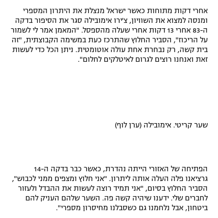
אחרי דקות מתוחות כאשר ישראל מנצלת את היתרון המספרי
רשיון להקרנה פומבית לבית עסק
ומנסה למצוא את השוויון, צ'ירו אימובילה סגר את הסיפור בדקה
ה-83 אחרי 13 דקות אחרי שעלה מהספסל. "המאמן אמר לי לשמור
הצטרפות לחבילת הערוצים
על הריכוז", הסביר החלוץ שהתרכז כעת במשימה הקבוצתית, "זה
בית קשה, רק נבחרת אחת עולה אוטומטית. ניתן הכל כדי לעשות
לוח דרושים – ג'ובנט
זאת ואנחנו רוצים לגרום לאיטלקים לחלום".
תגיות
המגזין
שער קריטי. אימובילה (ערן לוף)
הפתיחה של האזורי הייתה נהדרת, כאשר כבר בדקה ה-14
גרציאנו פלה העלה אותה ליתרון. "אני חלוץ ומצפים ממני לכבוש",
הסביר החלוץ בסיום, "אני תמיד רוצה לעשות את ההבדל ולעזור
לחברים שלי. ידענו שיהיה קשה פה. השער שלהם העניק להם
ביטחון, אבל נלחמנו גם כשסבלנו מחיסרון מספרי".