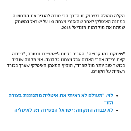
"מחצית בשכונה" – פודקאסט
אופניים
הקלה מהולה בסיפוק, זו הדרך הכי טובה להגדיר את התחושה
במחנה האיטלקי לאחר שהאזורי ניצחה 1:3 על ישראל במשחק
ספורט מוטורי
משתתפים וזוכים בפרסים
שפתח את מוקדמות מונדיאל 2018.
כדורמים
תקנון משתתפים וזוכים בפרסים
טניס
"שיחקנו כמו קבוצה", הסביר בסיום ג'יאמפיירו ונטורה, "הייתה
פוטבול אמריקאי NFL
תקנון עבור פעילות אלקטרה
קצת ירידה אחרי האדום אבל ניצחנו כקבוצה. אני מקווה שנהיה
בכושר טוב יותר מול ספרד", הוסיף המאמן האיטלקי שערך בכורה
גיימינג E-Sports
בייסבול MLB
רשמית על הקווים.
תקנון עבור פעילות ספורט 1 – "מרלן"
ספורט אתגרי ואקסטרים
תנאי שימוש
לוי: "מעולם לא ראיתי את איטליה מתגוננת בצורה
אומנויות לחימה
הזו"
מדיניות פרטיות
לא עבדה התקווה: ישראל הפסידה 3:1 לאיטליה
גיימינג E-Sports
תקנון פעילות ספורט 1