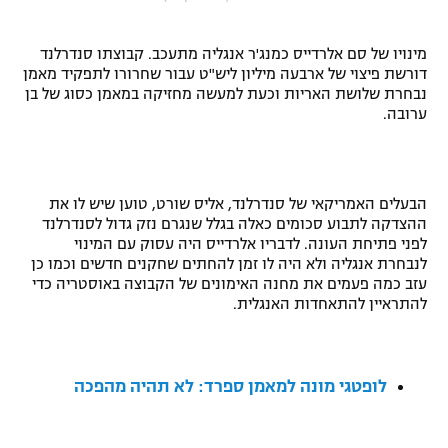
"מחצית בשכונה" – פודקאסט
אופניים
מינויו של סם אלרדייס כמנג'ר אנגליה מתעכב. קבוצתו סנדרלנד
דורשת פיצוי של ארבעה מיליון ליש"ט עבור שחרורו לתפקיד מאמן
ספורט מוטורי
משתתפים וזוכים בפרסים
נבחרת שלושת האריות וכעת למעשה מחזיקה במאמן כסוג של בן
ערובה.
כדורמים
תקנון משתתפים וזוכים בפרסים
טניס
פוטבול אמריקאי NFL
תקנון עבור פעילות אלקטרה
הבעלים האמריקאי של סנדרלנד, אליס שורט, טוען שיש לו את
ההצדקה לתבוע סכומים כאלה בגלל שנגרם נזק גדול לסנדרלנד
גיימינג E-Sports
בייסבול MLB
לפני פתיחת העונה. לדבריו אלרדייס היה עסוק עם המינוי
תקנון עבור פעילות ספורט 1 – "מרלן"
לנבחרת אנגליה ולא היה לו זמן להחתים שחקנים חדשים וכמו כן
ספורט אתגרי ואקסטרים
עזב כמה פעמים את מחנה האימונים של הקבוצה באוסטריה כדי
תנאי שימוש
להתראיין להתאחדות האנגלית.
אומנויות לחימה
מדיניות פרטיות
גיימינג E-Sports
לופטגי מונה למאמן ספרד: לא תהיה מהפכה
תקנון פעילות ספורט 1