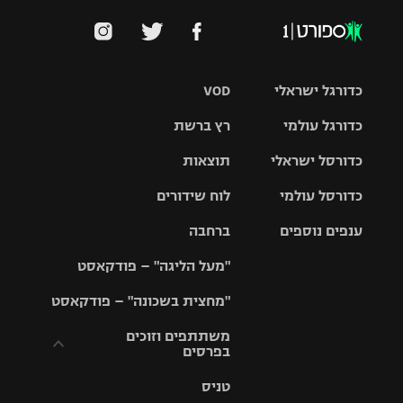
כדורגל ישראלי
VOD
כדורגל עולמי
רץ ברשת
ליגת העל
כדורסל ישראלי
תוצאות
ליגת
ליגה לאומית
האלופות
כדורסל עולמי
לוח שידורים
ליגת ווינר
סל
גביע הטוטו
ענפים נוספים
ברחבה
ליגה
NBA
אירופית
"מעל הליגה" – פודקאסט
ליגה לאומית
ליגיונרים
טניס
יורוליג
ליגה אנגלית
"מחצית בשכונה" – פודקאסט
כדורסל נשים
גביע המדינה
כדוריד
יורוקאפ
ליגה גרמנית
משתתפים וזוכים
בפרסים
מכבי תל
נבחרת
כדורעף
אביב
ישראל
ליגה
טניס
ספרדית
תקנון משתתפים