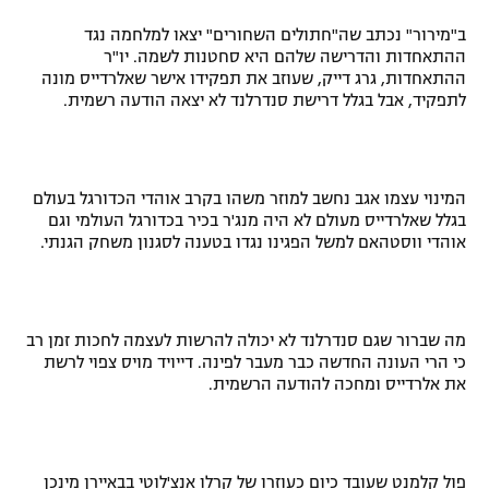
רשיון להקרנה פומבית לבית עסק
ב"מירור" נכתב שה"חתולים השחורים" יצאו למלחמה נגד
ההתאחדות והדרישה שלהם היא סחטנות לשמה. יו"ר
ההתאחדות, גרג דייק, שעוזב את תפקידו אישר שאלרדייס מונה
הצטרפות לחבילת הערוצים
לתפקיד, אבל בגלל דרישת סנדרלנד לא יצאה הודעה רשמית.
לוח דרושים – ג'ובנט
תגיות
המינוי עצמו אגב נחשב למוזר משהו בקרב אוהדי הכדורגל בעולם
בגלל שאלרדייס מעולם לא היה מנג'ר בכיר בכדורגל העולמי וגם
המגזין
אוהדי ווסטהאם למשל הפגינו נגדו בטענה לסגנון משחק הגנתי.
מה שברור שגם סנדרלנד לא יכולה להרשות לעצמה לחכות זמן רב
כי הרי העונה החדשה כבר מעבר לפינה. דייויד מויס צפוי לרשת
את אלרדייס ומחכה להודעה הרשמית.
פול קלמנט שעובד כיום כעוזרו של קרלו אנצ'לוטי בבאיירן מינכן