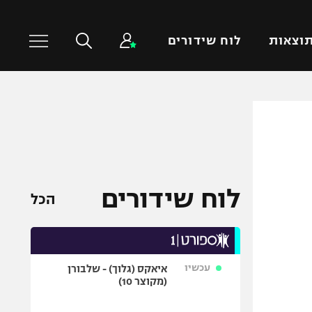
וצאות
לוח שידורים
כדורסל עולמי
ענפים נוספים
NBA
טניס
יורוליג
כדוריד
יורוקאפ
כדורעף
לוח שידורים
הכל
שחייה
ג'ודו
אגרוף
עכשיו
איאקס (גלוך) - שלבורן
ספורט אולימפי
(מקוצר 10)
UFC