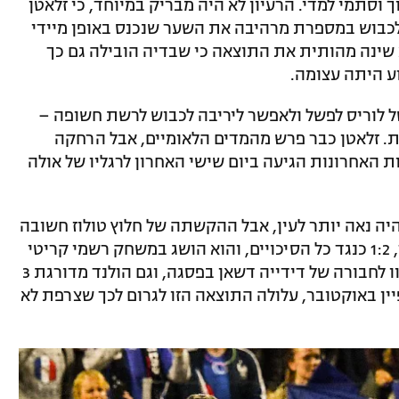
וסתמי למדי. הרעיון לא היה מבריק במיוחד, כי זלאטן
לכבוש במספרת מרהיבה את השער שנכנס באופן מיידי
א שינה מהותית את התוצאה כי שבדיה הובילה גם כך
של לוריס לפשל ולאפשר ליריבה לכבוש לרשת חשופה –
ות. זלאטן כבר פרש מהמדים הלאומיים, אבל הרחקה
 האחרונות הגיעה ביום שישי האחרון לרגליו של אולה
היה נאה יותר לעין, אבל ההקשתה של חלוץ טולוז חשובה
יותר. היא הביאה לשבדיה נצחון יקר מאוד, 1:2 כנגד כל הסיכויים, והוא הושג במשחק רשמי קריטי
במוקדמות המונדיאל. הסקנדינבים הישתוו לחבורה של דידייה דשאן בפסגה, וגם הולנד מדורגת 3
ין באוקטובר, עלולה התוצאה הזו לגרום לכך שצרפת לא