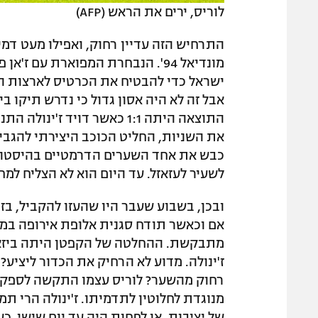
לוריס, ירים את הראש (AFP)
התרחיש הזה עדיין רחוק, ואפילו מעט דמי
מונדיאל 94'. הנבחרת המפוארת עם 
ישראל כדי להבטיח את הכרטיס לארצות הבר
אבל זה לא היה אסון גדול כי נדרש תיקו בי
התוצאה היתה 1:1 כאשר דויד 
את השניות, החליט הכוכב היצירתי להגבי
כבש את אחד השערים הדרמטיים בהיסטוריה
לשעיר לעזאזל. עד היום הוא לא הצליח למ
ובכן, בשבוע שעבר היו שהעזו להקביל, בז
אם וכאשר תודח סגנית אלופת אירופה במו
מתבקשת. ההחלטה של הקפטן היתה ביזארית
ז'ינולה. מדוע לא הרחיק את הכדור ליציע
רחוק מהשער? לוריס עצמו התקשה לספק ה
מנוגדת לחלוטין לתדמיתו. ז'ינולה הרי תמ
של יציבות. או לפחות היה עד יום שישי. 