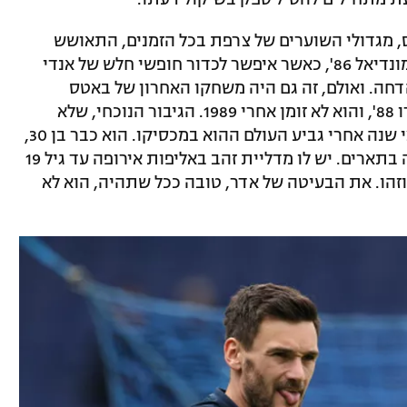
ס, מגדולי השוערים של צרפת בכל הזמנים, התאושש
בכבוד מהטעות הקשה שביצע בחצי גמר מונדיאל 86', כאשר איפשר לכדור חופשי חלש של אנדי
חה. ואולם, זה גם היה משחקו האחרון של באטס
בטורניר גדול, כי הצרפתים לא העפילו ליורו 88', והוא לא זומן אחרי 1989. הגיבור הנוכחי, שלא
רחוק מ-100 הופעות בינלאומיות, נולד חצי שנה אחרי גביע העולם ההוא במכסיקו. הוא כבר בן 30,
ולא יכול להציג מאזן מרשים מבחינת הזכיה בתארים. יש לו מדליית זהב באליפות אירופה עד גיל 19
2005, וגם גביע צרפתי עם ליון ב-2012. וזהו. את הבעיטה של אדר, טובה ככל שתהיה, הוא לא