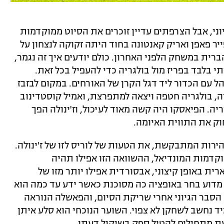
וני, אבל הצרפתים עדיין זוכרים את הסיוט ממוקדמות
ז'אן פייר פאפן ואריק קאנטונה בחוד היתה זקוקה לנצחון על
ית במשחק הלפני האחרון. כולם יודעים איך זה נגמר,
תי בלבד בפריז מול בולגריה כדי להעפיל בכל זאת.
ז'ינולה התנהל עם הכדור ליד דגל הקרן של האורחים. במקום לבזבז
ה, בולגריה חטפה ויצאה למתפרצת, ואמיל קוסטדינוב
. הפיאסקו היה קשה מאוד לעיכול, וז'ינולה הפך
חוק את התווית האיומה.
הירות המתבקשת, את הטעות של לוריס לזו של ז'ינולה.
קדמות המונדיאל, ההשוואה הזו אפילו תהיה
 באופן קיצוני, אבסורדית אפילו יותר מזו של
? מדוע בחר באופציה כה מסוכנת כאשר ידע עד כמה הוא
סבר הגיוני אחרי שריקת הסיום, והפאשלה הנוראה
יד נחשב לשחקן לא צפוי. השוער הנוכחי הוא סלע איתן
כעת מתחילים להטיל ספק בשיקול דעתו.