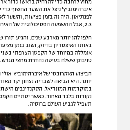
מחוץ לרחבה כדי להרחיק בראשו כדור ארוך 
איברהימוביץ' ניצל את השער החשוף כדי 
לפנתיאון. היה זה בזמן פציעות, והשער ל
2:3, אבל ההשפעה הפסיכולוגית של האירוע היתה עצומה.
חלפו להן יותר מארבע שנים, והגיע תורו 
באותו האיצטדיון בדיוק, ושוב בזמן פציע
אומללה במיוחד של הקפטן הצרפתי בשניות
טויבונן ששלח בעיטה נהדרת מחצי מגרש.
הביצוע האקרובטי של איברהימוביץ' אולי 
נקודות בלבד מאחור. כאשר יסתיים הקמפי
תעפיל לגביע העולם ברוסיה.