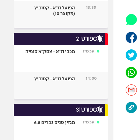
היאבקות WWE
13:35
הפועל ת"א - קטוביץ
אופניים
(מקוצר 10)
ספורט מוטורי
כדורמים
פוטבול אמריקאי NFL
בייסבול MLB
עכשיו
מכבי ת"א - צסק"א סופיה
ספורט אתגרי
ואקסטרים
אומנויות לחימה
14:00
הפועל ת"א - קטוביץ
גיימינג E-Sports
עכשיו
מגזין טניס גברים 6.8