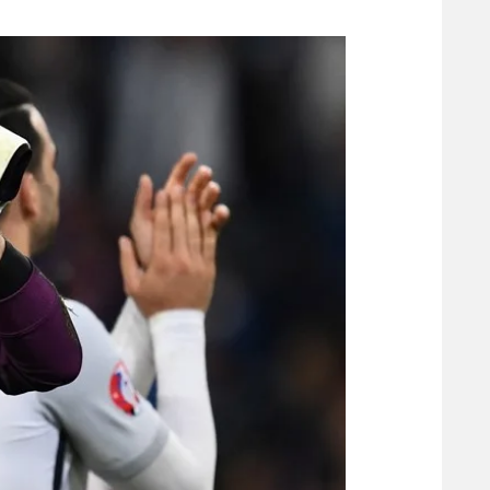
משתתפים וזוכים בפרסים
מכבי ת
הפועל 
תקנון משתתפים וזוכים בפרסים
הפועל 
תקנון עבור פעילות אלקטרה
הפועל 
תקנון עבור פעילות ספורט 1 – "מרלן"
מכבי נ
טניס
בני יהו
גיימינג E-Sports
תנאי שימוש
מדיניות פרטיות
תקנון פעילות ספורט 1
רשיון להקרנה פומבית לבית עסק
הצטרפות לחבילת הערוצים
לוח דרושים – ג'ובנט
תגיות