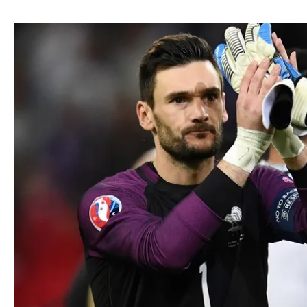
ל אביב
ליגה טורקית
תל אביב
ליגה סינית
חיפה
ליגה ברזילאית
באר שבע
ליגות נוספות
תניה
דה