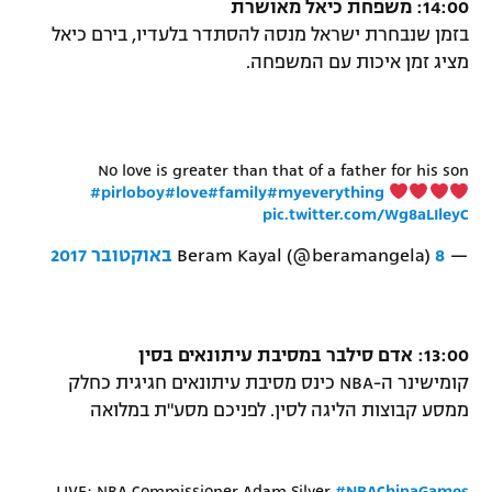
14:00: משפחת כיאל מאושרת
בזמן שנבחרת ישראל מנסה להסתדר בלעדיו, בירם כיאל
מציג זמן איכות עם המשפחה.
No love is greater than that of a father for his son
#pirloboy
#love
#family
#myeverything
pic.twitter.com/Wg8aLIleyC
— Beram Kayal (@beramangela)
8 באוקטובר 2017
13:00: אדם סילבר במסיבת עיתונאים בסין
קומישינר ה-NBA כינס מסיבת עיתונאים חגיגית כחלק
ממסע קבוצות הליגה לסין. לפניכם מסע"ת במלואה
LIVE: NBA Commissioner Adam Silver
#NBAChinaGames