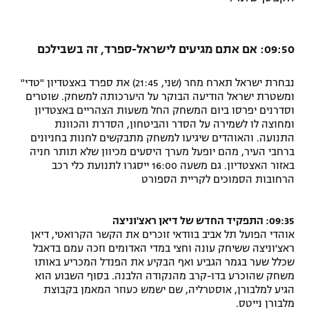
09:50: אם אתם מגיעים לישראל-ספרד, זה בשבילכם
נבחרת ישראל תארח מחר (שני, 21:45) את ספרד באצטדיון "טדי"
ומשטרת ישראל הודיעה הבוקר על היערכותה למשחק. שוטרים
וסדרנים יפרסו ביום המשחק החל משעות הצהריים באצטדיון
ומחוצה לו לשמירה על הסדר והביטחון, הסדרת והכוונת
התנועה. והאוהדים שיגיעו למשחק מתבקשים לחנות בחניונים
ברחבי העיר, מהם יופעל מערך היסעים מכיוון שלא תותר חניה
באזור האצטדיון. גם משעה 16:00 ייסגרו לתנועת כלי רכב
הרחובות הסמוכים לקריית הספורט
09:35: התפקיד החדש של דיאן ראצ'וניצה
אוהדי הפועל תל אביב בוודאי זוכרים את הקשר הקרואטי, דיאן
ראצ'וניצה ששיחק עונה וחצי במדי האדומים וזכה עמם בדאבל
שכלל שער בגמר הגביע ואף הבקיע את הפנדל המכריע באותו
משחק שהוכרע בדו-קרב מהנקודה הלבנה. בסוף השבוע הוא
הגיע למלבורן, אוסטרליה, שם ישמש כעוזר המאמן בקבוצת
מלבורן נייטס.