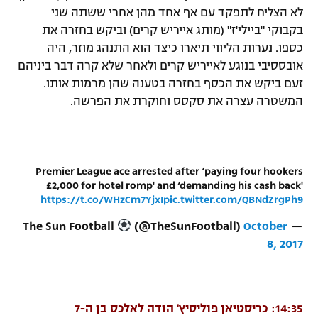
לא הצליח לתפקד עם אף אחד מהן אחרי ששתה שני
בקבוקי "ביילי'ז" (מותג אייריש קרים) וביקש בחזרה את
כספו. נערות הליווי תיארו כיצד הוא התנהג מוזר, היה
אובססיבי בנוגע לאייריש קרים ולאחר שלא קרה דבר ביניהם
זעם ביקש את הכסף בחזרה בטענה שהן מרמות אותו.
המשטרה עצרה את סקסס וחוקרת את הפרשה.
Premier League ace arrested after ‘paying four hookers
£2,000 for hotel romp' and ‘demanding his cash back'
https://t.co/WHzCm7YjxI
pic.twitter.com/QBNdZrgPh9
(@TheSunFootball)
October
— The Sun Football
8, 2017
14:35: כריסטיאן פוליסיץ' הודה לאלכס בן ה-7