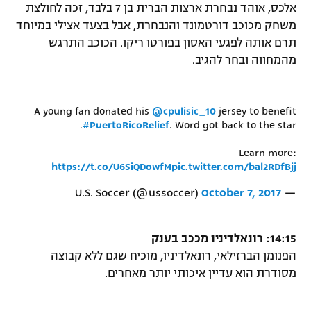
אלכס, אוהד נבחרת ארצות הברית בן 7 בלבד, זכה לחולצת
משחק מכוכב דורטמונד והנבחרת, אבל בצעד אצילי במיוחד
תרם אותה לפגעי האסון בפורטו ריקו. הכוכב התרגש
מהמחווה ובחר להגיב.
A young fan donated his
@cpulisic_10
jersey to benefit
#PuertoRicoRelief
. Word got back to the star.
Learn more:
https://t.co/U6SiQDowfM
pic.twitter.com/bal2RDfBjj
October 7, 2017
— U.S. Soccer (@ussoccer)
14:15: רונאלדיניו מככב בענק
הפנומן הברזילאי, רונאלדיניו, מוכיח שגם ללא קבוצה
מסודרת הוא עדיין איכותי יותר מאחרים.