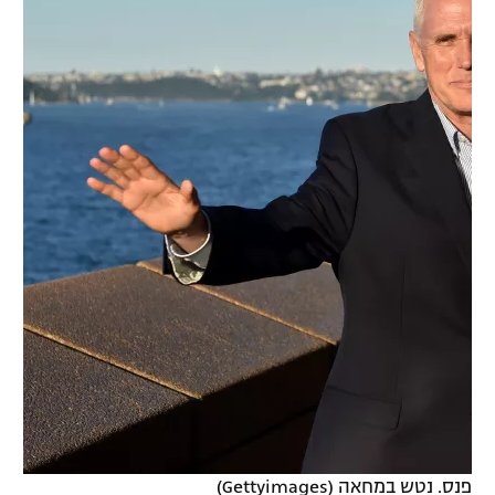
רשיון להקרנה פומבית לבית עסק
הצטרפות לחבילת הערוצים
לוח דרושים – ג'ובנט
תגיות
המגזין
פנס. נטש במחאה (Gettyimages)