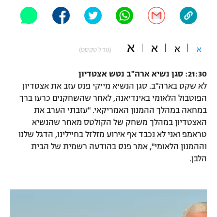
"מחצית בשכונה" – פודקאסט
אופניים
ספורט מוטורי
א
משתתפים וזוכים בפרסים
א
א
א
(גודל טקסט)
כדורמים
21:30: סגן נשיא ארה"ב נטש אצטדיון
תקנון משתתפים וזוכים בפרסים
טניס
לא שקט בארה"ב. סגן הנשיא מייקי פנס עזב את אצטדיון
פוטבול אמריקאי NFL
תקנון עבור פעילות אלקטרה
הפוטבול הלאומי באינדיאנה, לאחר שהשחקנים כרעו ברך
במחאה במהלך ההמנון האמריקאי. "עזבתי הערב את
גיימינג E-Sports
בייסבול MLB
תקנון עבור פעילות ספורט 1 – "מרלן"
האצטדיון במהלך משחק של הקולטס מאחר שהנשיא
טראמפ ואני לא נכבד אף אירוע מזלזל בחיילינו, הדגל שלנו
ספורט אתגרי ואקסטרים
תנאי שימוש
וההמנון הלאומי", אמר פנס בהודעה רשמית של הבית
הלבן.
אומנויות לחימה
מדיניות פרטיות
גיימינג E-Sports
תקנון פעילות ספורט 1