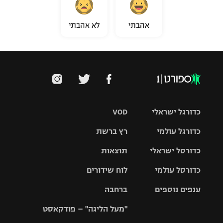
אהבתי
לא אהבתי
כדורגל ישראלי
VOD
כדורגל עולמי
רץ ברשת
ליגת העל
כדורסל ישראלי
תוצאות
ליגת
ליגה לאומית
האלופות
כדורסל עולמי
לוח שידורים
ליגת ווינר
סל
גביע הטוטו
ענפים נוספים
ברחבה
ליגה
NBA
אירופית
"מעל הליגה" – פודקאסט
ליגה לאומית
ליגיונרים
טניס
יורוליג
ליגה אנגלית