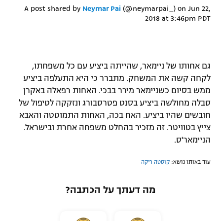
A post shared by
Neymar Pai
(@neymarpai_) on
Jun 22,
2018 at 3:46pm PDT
גם אחותו של ניימאר, שהייתה ביציע עם כל משפחתו,
לקחה קשה את המשחק. מתברר כי היא התעלפה ביציע
ממש בסיום כשניימאר מירר בבכי. האחות רפאלה באקרן
סבלה מחולשה ביציע בסנט פטרסבורג ונזקקה לטיפול של
חובשים שהיו ביציע. האח בכה, האחות התמוטטה והאבא
צייץ בטוויטר. זה מזכיר בהחלט משפחה אחרת ובישראל.
הניימאר'ס.
עוד באותו נושא:
קוסטה ריקה
מה דעתך על הכתבה?