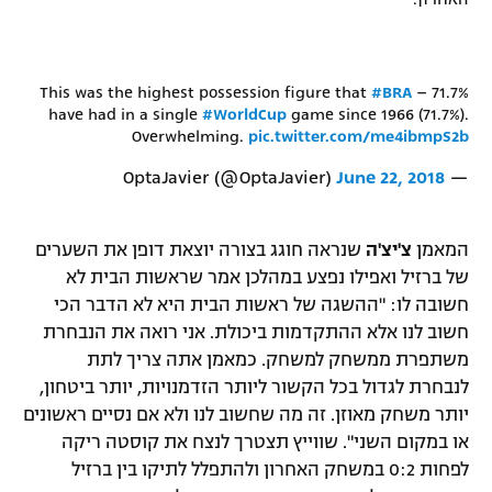
#BRA
71.7% – This was the highest possession figure that
have had in a single
#WorldCup
game since 1966 (71.7%).
Overwhelming.
pic.twitter.com/me4ibmpS2b
June 22, 2018
— OptaJavier (@OptaJavier)
המאמן
צ'יצ'ה
שנראה חוגג בצורה יוצאת דופן את השערים
של ברזיל ואפילו נפצע במהלכן אמר שראשות הבית לא
חשובה לו: "ההשגה של ראשות הבית היא לא הדבר הכי
חשוב לנו אלא ההתקדמות ביכולת. אני רואה את הנבחרת
משתפרת ממשחק למשחק. כמאמן אתה צריך לתת
לנבחרת לגדול בכל הקשור ליותר הזדמנויות, יותר ביטחון,
יותר משחק מאוזן. זה מה שחשוב לנו ולא אם נסיים ראשונים
או במקום השני". שווייץ תצטרך לנצח את קוסטה ריקה
לפחות 0:2 במשחק האחרון ולהתפלל לתיקו בין ברזיל