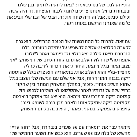
התייחס לבכי של בנו כשאמר: "באנו לרוסיה לתמוך בבן שלנו
רשיון להקרנה פומבית לבית עסק
ובנבחרת ברזיל. אנחנו צריכים לחגוג לכבוד הניצחון. זה היה קשה
וכולנו סבלנו, אבל זה היה שווה את זה. הבכי של הבן שלי הביע את
הצטרפות לחבילת הערוצים
כל מה שאנחנו הרגשנו באותו רגע".
לוח דרושים – ג'ובנט
עם זאת, למרות כל ההתרגשות של הכוכב הברזילאי, הוא גרם
לסערה בסלסאו שעלולה להשפיע על עתידה בטורניר. בלם
תגיות
הנבחרת טיאגו סילבה יצא בגלוי נגד ניימאר ואמר ל"גלובו
אספורטה" שהחלוץ העליב אותו בדקות הסיום של המשחק: "אני
עצוב מאוד בגלל ניימאר. החזרתי את הכדור ליריבה כחלק
המגזין
מהפייר-פליי והוא העליב אותי. בתיאוריה הוא צדק בגלל שקוסטה
ריקה בזבזה המון דקות, אבל אני שלם עם הגישה שלי ועצוב בגלל
שהוא העליב אותי". כזכור, במהלך המשחק המתח בין שחקני
ברזיל עלה על גדותיו לאחר שהסלסאו לא הצליחו לכבוש מול
קוסטה ריקה ובמרכז עמד ניימאר. הוא יצא נגד אוסקר דוארטה
מקוסטה ריקה שתיקל אותו ולאחר מכן חיכה לשופט ביורן
קויפרס בהפסקה. בנוסף, כאמור, הוא בכה בסיום המשחק.
ניימאר עבר את רומאריו עם 56 שערים בנבחרת, אבל רחוק עדיין
מהשיא של פלה עם 95 שערים. הוא כבש את השער החמישי שלו