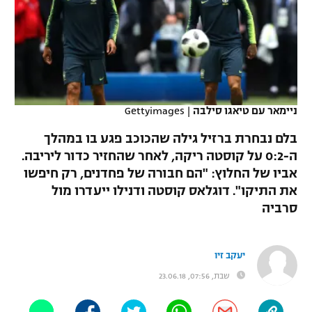
כדורסל נשים
נבחרת ישראל
יורוליג
ליגה ספרדית
טניס
VOD
מכבי תל אביב
מכבי חיפה
יורוקאפ
ליגה איטלקית
כדוריד
הפועל חולון
בית"ר ירושלים
רץ ברשת
ליגה צרפתית
כדורעף
ניימאר עם טיאגו סילבה
|
Gettyimages
הפועל ירושלים
מכבי תל אביב
ליגה הולנדית
בלם נבחרת ברזיל גילה שהכוכב פגע בו במהלך
שחייה
תוצאות
דני אבדיה
הפועל תל אביב
ה-0:2 על קוסטה ריקה, לאחר שהחזיר כדור ליריבה.
ליגה טורקית
אביו של החלוץ: "הם חבורה של פחדנים, רק חיפשו
ג'ודו
הפועל חיפה
לוח שידורים
את התיקו". דוגלאס קוסטה ודנילו ייעדרו מול
ליגה סינית
אגרוף
סרביה
הפועל באר שבע
ליגה ברזילאית
ברחבה
ספורט אולימפי
מכבי נתניה
יעקב זיו
ליגות נוספות
UFC
שבת, 07:56, 23.06.18
"מעל הליגה" – פודקאסט
בני יהודה
היאבקות WWE