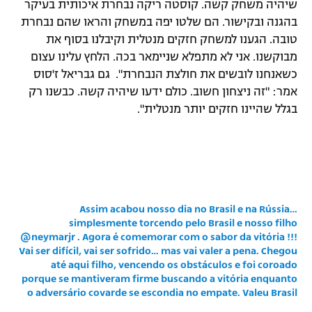
שיהיה משחק קשה. קוסטה ריקה נבחרת איכותית בעיקר
בהגנה ובקישור. הם שלטו יפה במשחק והראו שהם נבחרת
טובה. הגענו למשחק חזקים מנטלית וקיבלנו בסוף את
מבוקשנו. אני לא מתפלא שניימאר בכה. הלחץ עלינו עצום
כשאנחנו לובשים את חולצת הנבחרת". גם גבריאל ז'סוס
אמר: "זה ניצחון חשוב. כולם ידעו שיהיה קשה. כבשנו רק
בגלל שהיינו חזקים יותר מנטלית".
Assim acabou nosso dia no Brasil e na Rússia…
simplesmente torcendo pelo Brasil e nosso filho
@neymarjr . Agora é comemorar com o sabor da vitória !!!
Vai ser difícil, vai ser sofrido… mas vai valer a pena. Chegou
até aqui filho, vencendo os obstáculos e foi coroado
porque se mantiveram firme buscando a vitória enquanto
o adversário covarde se escondia no empate. Valeu Brasil