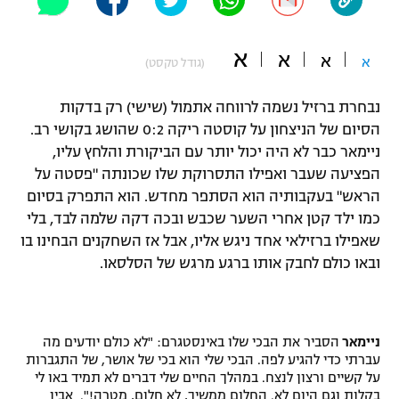
"מחצית בשכונה" – פודקאסט
אופניים
א
א
א
א
(גודל טקסט)
ספורט מוטורי
משתתפים וזוכים בפרסים
נבחרת ברזיל נשמה לרווחה אתמול (שישי) רק בדקות
כדורמים
הסיום של הניצחון על קוסטה ריקה 0:2 שהושג בקושי רב.
תקנון משתתפים וזוכים בפרסים
טניס
ניימאר כבר לא היה יכול יותר עם הביקורת והלחץ עליו,
פוטבול אמריקאי NFL
הפציעה שעבר ואפילו התסרוקת שלו שכונתה "פסטה על
תקנון עבור פעילות אלקטרה
הראש" בעקבותיה הוא הסתפר מחדש. הוא התפרק בסיום
גיימינג E-Sports
בייסבול MLB
כמו ילד קטן אחרי השער שכבש ובכה דקה שלמה לבד, בלי
תקנון עבור פעילות ספורט 1 – "מרלן"
שאפילו ברזילאי אחד ניגש אליו, אבל אז השחקנים הבחינו בו
ספורט אתגרי ואקסטרים
ובאו כולם לחבק אותו ברגע מרגש של הסלסאו.
תנאי שימוש
אומנויות לחימה
מדיניות פרטיות
גיימינג E-Sports
ניימאר
הסביר את הבכי שלו באינסטגרם: "לא כולם יודעים מה
עברתי כדי להגיע לפה. הבכי שלי הוא בכי של אושר, של התגברות
על קשיים ורצון לנצח. במהלך החיים שלי דברים לא תמיד באו לי
תקנון פעילות ספורט 1
בקלות וגם היום לא. החלום ממשיך, לא חלום, מטרה!". אביו