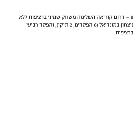
רשיון להקרנה פומבית לבית עסק
8 – דרום קוריאה השלימה משחק שמיני ברציפות ללא
הצטרפות לחבילת הערוצים
ניצחון במונדיאל (6 הפסדים, 2 תיקו), והפסד רביעי
ברציפות.
לוח דרושים – ג'ובנט
תגיות
המגזין