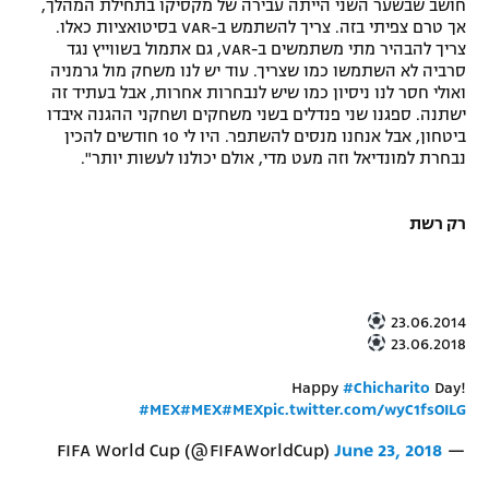
חושב שבשער השני הייתה עבירה של מקסיקו בתחילת המהלך,
אך טרם צפיתי בזה. צריך להשתמש ב-VAR בסיטואציות כאלו.
צריך להבהיר מתי משתמשים ב-VAR, גם אתמול בשווייץ נגד
סרביה לא השתמשו כמו שצריך. עוד יש לנו משחק מול גרמניה
ואולי חסר לנו ניסיון כמו שיש לנבחרות אחרות, אבל בעתיד זה
ישתנה. ספגנו שני פנדלים בשני משחקים ושחקני ההגנה איבדו
ביטחון, אבל אנחנו מנסים להשתפר. היו לי 10 חודשים להכין
נבחרת למונדיאל וזה מעט מדי, אולם יכולנו לעשות יותר".
רק רשת
23.06.2014
23.06.2018
Happy
#Chicharito
Day!
#MEX
#MEX
#MEX
pic.twitter.com/wyC1fsOILG
June 23, 2018
— FIFA World Cup (@FIFAWorldCup)