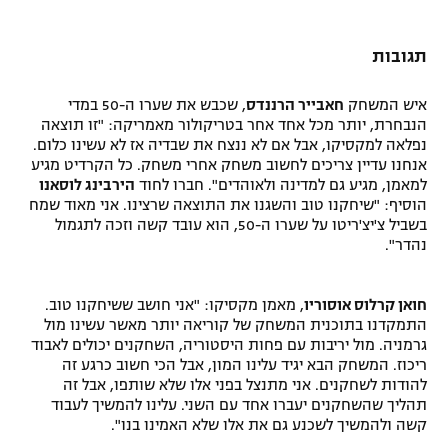
תגובות
איש המשחק
חאבייר הרננדס
, שכבש את שערו ה-50 במדי
הנבחרת, יותר מכל אחד אחר בטריקולור מאמריקה: "זו תוצאה
נפלאה למקסיקו, אבל אם לא ננצח את שבדיה אז לא עשינו כלום.
אנחנו עדיין צריכים לחשוב משחק אחרי משחק. כל הקרדיט מגיע
למאמן, מגיע גם למדינה ולאוהדים". חברו לחוד
הירבינג לוסאנו
הוסיף: "שיחקנו טוב והשגנו את התוצאה שרצינו. אני מאוד שמח
בשביל צ'יצ'ריטו על שערו ה-50, הוא עובד קשה וזכה לתגמול
נהדר".
חואן קרלוס אוסוריו
, מאמן מקסיקו: "אני חושב ששיחקנו טוב.
התמקדנו בתוכנית המשחק של קוריאה יותר מאשר עשינו מול
גרמניה. מול יריבות עם פחות היסטוריה, השחקנים יכולים לאבוד
ריכוז. המשחק הבא יגיד עלינו המון, אבל הכי חשוב כרגע זה
להודות לשחקנים. אני מתנצל בפני אלו שלא שותפו, אבל זה
תהליך שהשחקנים יעברו אחד עם השני. עלינו להמשיך לעבוד
קשה ולהמשיך לשכנע גם את אלו שלא האמינו בנו".