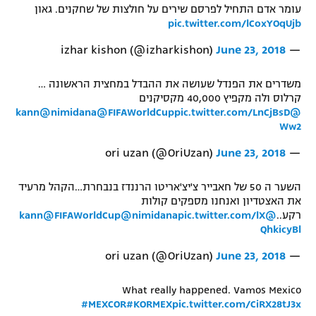
עומר אדם התחיל לפרסם שירים על חולצות של שחקנים. גאון
pic.twitter.com/lCoxYOqUjb
June 23, 2018
— izhar kishon (@izharkishon)
משדרים את הפנדל שעושה את ההבדל במחצית הראשונה …
קרלוס ולה מקפיץ 40,000 מקסיקנים
@nimidana
@FIFAWorldCup
pic.twitter.com/LnCjBsD
@kann
Ww2
June 23, 2018
— ori uzan (@OriUzan)
השער ה 50 של חאבייר צ'יצ'אריטו הרננדז בנבחרת…הקהל מרעיד
את האצטדיון ואנחנו מספקים קולות
רקע..
@kann
pic.twitter.com/lX
@nimidana
@FIFAWorldCup
QhkicyBl
June 23, 2018
— ori uzan (@OriUzan)
What really happened. Vamos Mexico
#MEXCOR
#KORMEX
pic.twitter.com/CiRX28tJ3x