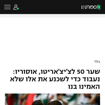
כדורגל ישראלי
ליגת העל
כדורגל עולמי
כללי
ליגה לאומית
שער 50 לצ'יצ'אריטו, אוסוריו:
ליגת האלופות
כדורסל ישראלי
גביע הטוטו
נעבוד כדי לשכנע את אלו שלא
ליגה אירופית
האמינו בנו
ליגת ווינר סל
ליגיונרים
כדורסל עולמי
ליגה אנגלית
ליגה לאומית
גביע המדינה
NBA
ליגה גרמנית
ענפים נוספים