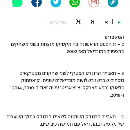
"מחצית בשכונה" – פודקאסט
אופניים
א
א
א
א
(גודל טקסט)
ספורט מוטורי
משתתפים וזוכים בפרסים
המספרים
כדורמים
2 – זו הפעם הראשונה בה מקסיקו מנצחת בשני משחקים
תקנון משתתפים וזוכים בפרסים
טניס
ברציפות במונדיאל מאז 2002.
פוטבול אמריקאי NFL
תקנון עבור פעילות אלקטרה
גיימינג E-Sports
בייסבול MLB
תקנון עבור פעילות ספורט 1 – "מרלן"
3 – חאבייר הרננדס הצטרף לשני שחקנים מקסיקאים
נוספים שכבשו בשלושה מונדיאלים שונים: קואטמוק
ספורט אתגרי ואקסטרים
תנאי שימוש
בלאנקו ורפא מארקס. צ'יצ'אריטו עשה זאת ב-2010, 2014
ו-2018.
אומנויות לחימה
מדיניות פרטיות
גיימינג E-Sports
5 – חאבייר הרננדס השתווה ללואיס הרננדס כמלך השערים
תקנון פעילות ספורט 1
של מקסיקו במונדיאל עם חמישה כיבושים.