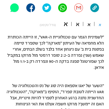
"מחצית בשכונה" – פודקאסט
אופניים
ספורט מוטורי
א
משתתפים וזוכים בפרסים
א
א
א
(גודל טקסט)
כדורמים
"לשמינית הגמר עם טכנולוגיית ה-VAR", זו הייתה הכותרת
תקנון משתתפים וזוכים בפרסים
טניס
הלא מחמיאה של העיתון "מארקה" לכך שספרד סיימה
פוטבול אמריקאי NFL
תקנון עבור פעילות אלקטרה
בפסגת בית ב' עם ניצחון אחד בלבד בשלב הבתים, אחרי
שאמש (שני) נפרדה ב-2:2 סופר דרמטי מול מרוקו במקביל
גיימינג E-Sports
בייסבול MLB
תקנון עבור פעילות ספורט 1 – "מרלן"
לכך שפורטוגל ספגה בדקה ה-90 ונפרדה רק ב-1:1 מול
איראן.
ספורט אתגרי ואקסטרים
תנאי שימוש
אומנויות לחימה
"השער של יאגו אספאס היה סוג של נס והטכנולוגיה של
מדיניות פרטיות
גיימינג E-Sports
VAR הייתה לטובת ספרד", הוסיפו ב"מארקה", "הטכנולוגיה
החדשנית נתנה ברגע האחרון לספרד להיות ווינרית, אבל
תקנון פעילות ספורט 1
האם זה יימשך? מרוקו חשפה אצלנו את האי הנינוחות