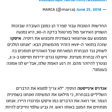
#Rusia2018
pic.twitter.com/cwSxGUR9X1
June 25, 2018
— MARCA (@marca)
החדשות הטובות עבור ספרד הן כמובן העובדה שבזכות
השוויון האיראני מול פורטוגל בדקה ה-90, היא נמנעה
ממפגש עם אורוגוואי בשמינית ותפגוש את רוסיה.
איסקו
שזכה בתואר ה-MVP הזהיר מהמשחק הבא: "אנחנו הולכים
לשחק נגד הנבחרת המארחת שכל האוהדים תומכים בה
ויש לה נבחרת מצוינת. שיחקנו נגדם ידידות וסיימנו ב-3:3,
נצטרך להיזהר מהם. זה רגע האמת שלנו, אבל יש לנו אמונה
בעצמנו".
אנדרס אינייסטה
הוסיף: "לא צריך למצוא את הדברים
השליליים בנבחרת, כי מילאנו את המשימה ואנחנו בשמינית
הגמר. אני רואה את הדברים כמו איסקו ופרננדו היירו. אנחנו
מנתחים את המצב באותו ראש. זה גביע עולמי וחייבים להיות