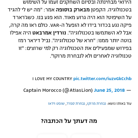
הירואי מבחינתה ובסיום השחקנים זעמו על השימוש
בטכנולוגיה. הקפטן
מבארק בוסופה
אמר: "מה יש לי להגיד
על השיפוט? הוא היה גרוע מאוד. הוא פגע בנו. כשג'רארד
פיקה נגע בכדור בידו לא הופעל ה-VAR. כולם ראו מה קרה,
אבל לא השתמשו בטכנולוגיה".
נורדין אמרבאט
היה אפילו
בוטה יותר ממנו: "חרא של טכנולוגיה". נביל דיראר רמז
בפירוש שמפעילים את הטכנולוגיה רק למי שרוצים: "זו
טכנולוגיה לאחרים ולא לנבחרת מרוקו".
I LOVE MY COUNTRY
pic.twitter.com/iuzvGkCchb
June 25, 2018
— Captain Morocco (@AtIasLion)
עוד באותו נושא:
נבחרת מרוקו
,
נבחרת ספרד
,
שופט וידאו
מה דעתך על הכתבה?