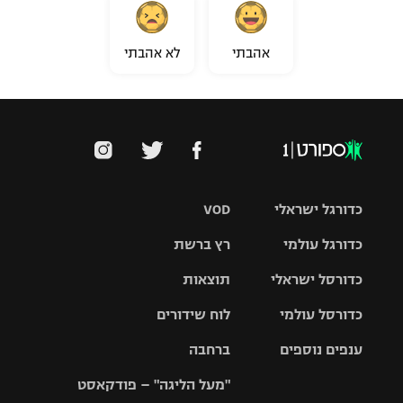
אהבתי
לא אהבתי
כדורגל ישראלי
VOD
כדורגל עולמי
רץ ברשת
ליגת העל
כדורסל ישראלי
תוצאות
ליגת
ליגה לאומית
האלופות
כדורסל עולמי
לוח שידורים
ליגת ווינר
סל
גביע הטוטו
ענפים נוספים
ברחבה
ליגה
NBA
אירופית
"מעל הליגה" – פודקאסט
ליגה לאומית
ליגיונרים
טניס