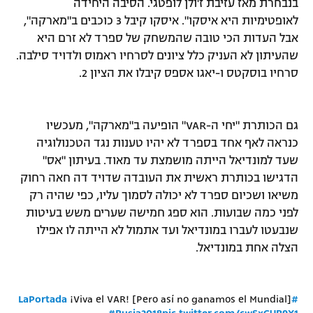
בנבחרת מאז עזיבת ז'ולן לופטגי. הסיבה היחידה
רשיון להקרנה פומבית לבית עסק
לאופטימיות היא איסקו". איסקו קיבל 3 כוכבים ב"מארקה",
אבל העדות הכי טובה שהמשחק של ספרד לא זרם היא
הצטרפות לחבילת הערוצים
שהעיתון לא העניק כלל ציונים לסרחיו ראמוס ולדויד סילבה.
סרחיו בוסקטס ו-יאגו אספס קיבלו את הציון 2.
לוח דרושים – ג'ובנט
תגיות
גם הכותרת "יחי ה-VAR" הופיעה ב"מארקה", מעכשיו
כנראה לאף אחד בספרד לא יהיו טענות נגד הטכנולוגיה
המגזין
שעד למונדיאל הייתה מושמצת עד מאוד. בעיתון "אס"
הדגישו בכותרת ראשית את העובדה שדויד דה חאה רחוק
משיאו ושכיום ספרד לא יכולה לסמוך עליו, כפי שהיה רק
לפני כמה שבועות. הוא ספג חמישה שערים משש בעיטות
שנבעטו לעברו במונדיאל ועד אתמול לא הייתה לו אפילו
הצלה אחת במונדיאל.
¡Viva el VAR! [Pero así no ganamos el Mundial]
#LaPortada