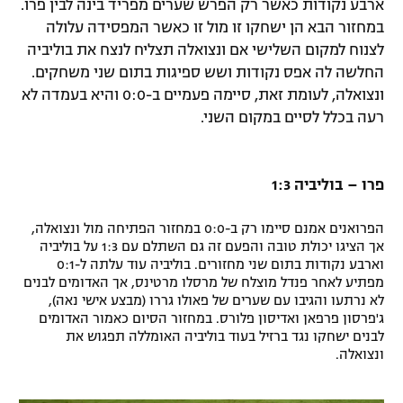
ארבע נקודות כאשר רק הפרש שערים מפריד בינה לבין פרו.
במחזור הבא הן ישחקו זו מול זו כאשר המפסידה עלולה
לצנוח למקום השלישי אם ונצואלה תצליח לנצח את בוליביה
החלשה לה אפס נקודות ושש ספיגות בתום שני משחקים.
ונצואלה, לעומת זאת, סיימה פעמיים ב-0:0 והיא בעמדה לא
רעה בכלל לסיים במקום השני.
פרו – בוליביה 1:3
הפרואנים אמנם סיימו רק ב-0:0 במחזור הפתיחה מול ונצואלה,
אך הציגו יכולת טובה והפעם זה גם השתלם עם 1:3 על בוליביה
וארבע נקודות בתום שני מחזורים. בוליביה עוד עלתה ל-0:1
מפתיע לאחר פנדל מוצלח של מרסלו מרטינס, אך האדומים לבנים
לא נרתעו והגיבו עם שערים של פאולו גררו (מבצע אישי נאה),
ג'פרסון פרפאן ואדיסון פלורס. במחזור הסיום כאמור האדומים
לבנים ישחקו נגד ברזיל בעוד בוליביה האומללה תפגוש את
ונצואלה.