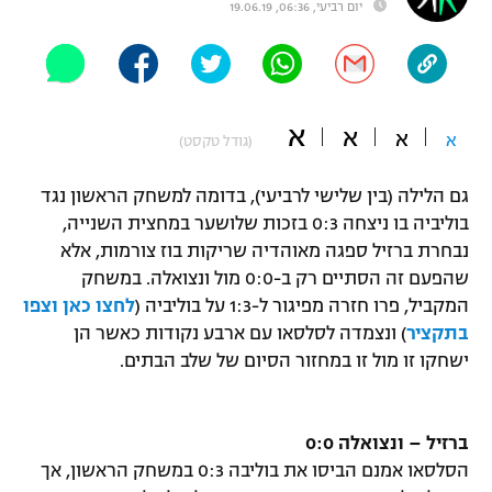
יום רביעי, 06:36, 19.06.19
"מחצית בשכונה" – פודקאסט
אופניים
ספורט מוטורי
משתתפים וזוכים בפרסים
א
א
א
א
(גודל טקסט)
כדורמים
תקנון משתתפים וזוכים בפרסים
טניס
גם הלילה (בין שלישי לרביעי), בדומה למשחק הראשון נגד
פוטבול אמריקאי NFL
תקנון עבור פעילות אלקטרה
בוליביה בו ניצחה 0:3 בזכות שלושער במחצית השנייה,
נבחרת ברזיל ספגה מאוהדיה שריקות בוז צורמות, אלא
גיימינג E-Sports
בייסבול MLB
תקנון עבור פעילות ספורט 1 – "מרלן"
שהפעם זה הסתיים רק ב-0:0 מול ונצואלה. במשחק
המקביל, פרו חזרה מפיגור ל-1:3 על בוליביה (
לחצו כאן וצפו
ספורט אתגרי ואקסטרים
תנאי שימוש
בתקציר
) ונצמדה לסלסאו עם ארבע נקודות כאשר הן
ישחקו זו מול זו במחזור הסיום של שלב הבתים.
אומנויות לחימה
מדיניות פרטיות
גיימינג E-Sports
ברזיל – ונצואלה 0:0
תקנון פעילות ספורט 1
הסלסאו אמנם הביסו את בוליבה 0:3 במשחק הראשון, אך