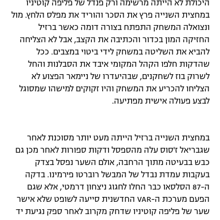
היכולת לא הייתה מרשימה ורק פנדל של פליפה קוטיניו
רשיון להקרנה פומבית לבית עסק
במחצית השנייה פרץ את הסכר והוריד את מפלס הלחץ. מול
ונצואלה המשחק התפתח בצורה דומה כאשר ברזיל
הצטרפות לחבילת הערוצים
החזיקה המון בכדור והכתיבה את הקצב, אבל לא הצליחה
להביא את השליטה במשחק לידי ביטוי במצבים. ככל
לוח דרושים – ג'ובנט
שהדקות חלפו הקהל המקומי איבד את הסבלנות והחל
לשרוק בוז לשחקנים, שבהיעדרו של ניימאר הפצוע לא
תגיות
הצליחו להכריע את המשחק והיו זקוקים למישהו שמסוגל
לבצע פעולה אישית מפתיעה.
המגזין
במחצית השנייה ברזיל הייתה מעט יותר מסוכנת לאחר
שגבריאל ז'סוס עלה מהספסל ודקות ספורות לאחר מכן גם
כבש בבעיטה מתוך הרחבה, אולם השער נפסל בצדק
בעקבות עמדת נבדל של המבשל רוברטו פירמינו. בדקה
ה-87 הסלסאו כבר החלו לחגוג ניצחון דרמטי, אלא שגם
הפעם מערכת ה-VAR החדשנית סייעה לשופט שלא אישר
שער של פליפה קוטיניו שדחק מקרוב לאחר ספק נגיעת יד