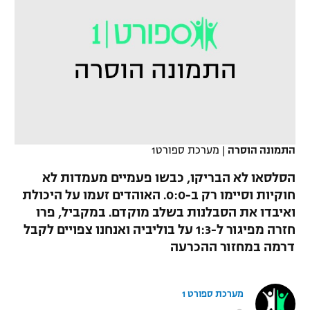
כדורסל נשים
נבחרת ישראל
יורוליג
ליגה ספרדית
טניס
VOD
מכבי תל אביב
מכבי חיפה
יורוקאפ
ליגה איטלקית
כדוריד
הפועל חולון
בית"ר ירושלים
רץ ברשת
ליגה צרפתית
כדורעף
הפועל ירושלים
מכבי תל אביב
ליגה הולנדית
שחייה
תוצאות
דני אבדיה
התמונה הוסרה
|
מערכת ספורט1
הפועל תל אביב
ליגה טורקית
ג'ודו
הסלסאו לא הבריקו, כבשו פעמיים מעמדות לא
הפועל חיפה
לוח שידורים
חוקיות וסיימו רק ב-0:0. האוהדים זעמו על היכולת
ליגה סינית
אגרוף
ואיבדו את הסבלנות בשלב מוקדם. במקביל, פרו
הפועל באר שבע
חזרה מפיגור ל-1:3 על בוליביה ואנחנו צפויים לקבל
ליגה ברזילאית
ברחבה
ספורט אולימפי
דרמה במחזור ההכרעה
מכבי נתניה
ליגות נוספות
UFC
"מעל הליגה" – פודקאסט
בני יהודה
מערכת ספורט 1
היאבקות WWE