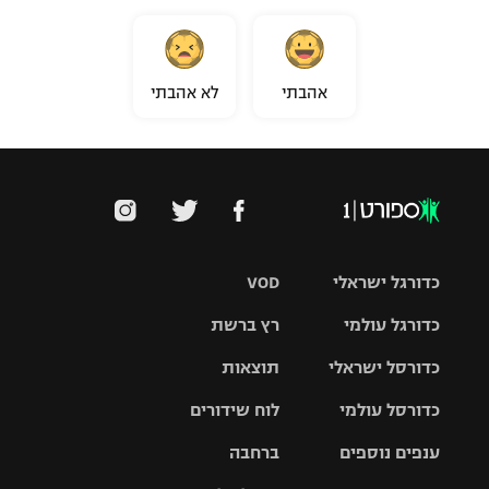
אהבתי
לא אהבתי
כדורגל ישראלי
VOD
כדורגל עולמי
רץ ברשת
ליגת העל
כדורסל ישראלי
תוצאות
ליגת
ליגה לאומית
האלופות
כדורסל עולמי
לוח שידורים
ליגת ווינר
סל
גביע הטוטו
ענפים נוספים
ברחבה
ליגה
NBA
אירופית