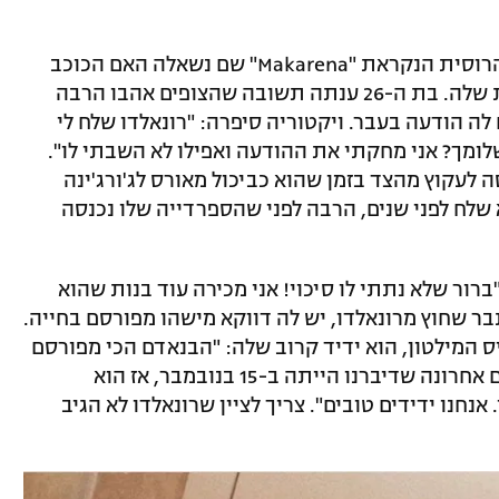
הדוגמנית התראיינה לתוכנית בטלוויזיה הרוסית הנקראת "Makarena" שם נשאלה האם הכוכב
הפורטוגלי אי פעם אהב את אחת התמונות שלה. בת ה-26 ענתה תשובה שהצופים אהבו הרבה
לה הודעה בעבר. ויקטוריה סיפרה: "רונאלדו שלח לי
שלומך? אני מחקתי את ההודעה ואפילו לא השבתי לו".
לעקוץ מהצד בזמן שהוא כביכול מאורס לג'ורג'ינה
 שלח לפני שנים, הרבה לפני שהספרדייה שלו נכנסה
ברור שלא נתתי לו סיכוי! אני מכירה עוד בנות שהוא
בר שחוץ מרונאלדו, יש לה דווקא מישהו מפורסם בחייה.
יס המילטון, הוא ידיד קרוב שלה: "הבנאדם הכי מפורסם
באנשי הקשר שלי הוא לואיס המילטון. פעם אחרונה שדיברנו הייתה ב-15 בנובמבר, אז הוא
נחנו ידידים טובים". צריך לציין שרונאלדו לא הגיב