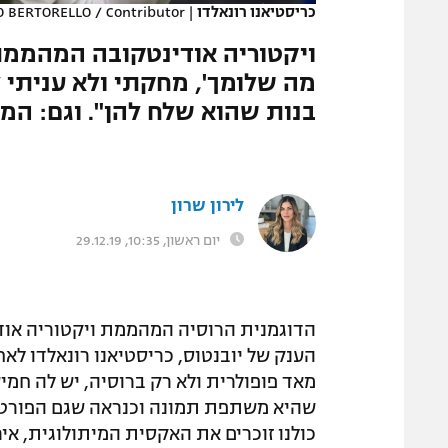
כריסטיאנו רונאלדו
|
 BERTORELLO / Contributor
המגזין
מה שלומך', מחקתי ולא עניתי לו
בנות שהוא שלח להן". וגם: ה
לירון שרון
יום ראשון, 10:35, 29.12.19
הדוגמנית הרוסיה המהממת ויקטוריה אודי
הענק של יובנטוס, כריסטיאנו רונאלדו ל
מאד פופולרית ולא רק ברוסיה, יש לה חמ
שהיא משתפת תמונה וכנראה שגם הפורטוגלי
כולנו זוכרים את האקסית המיתולוגית, איר