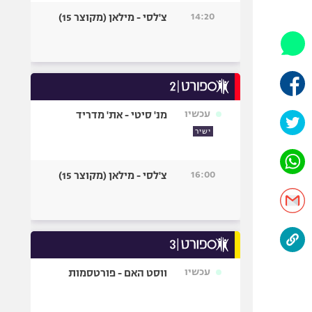
היאבקות WWE
14:20
צ'לסי - מילאן (מקוצר 15)
אופניים
ספורט מוטורי
כדורמים
פוטבול אמריקאי NFL
בייסבול MLB
עכשיו
מנ' סיטי - את' מדריד
ספורט אתגרי
ישיר
ואקסטרים
אומנויות לחימה
16:00
צ'לסי - מילאן (מקוצר 15)
גיימינג E-Sports
עכשיו
ווסט האם - פורטסמות