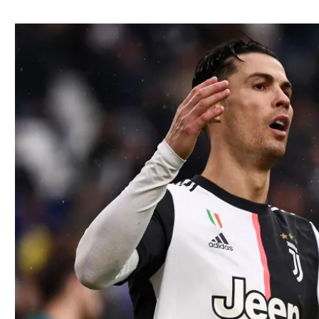
ל אביב
ליגה טורקית
תל אביב
ליגה סינית
חיפה
ליגה ברזילאית
באר שבע
ליגות נוספות
תניה
דה