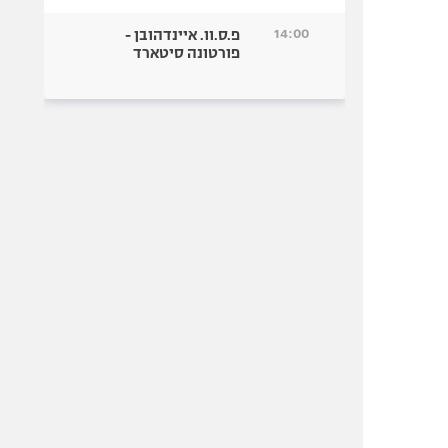
14:00
פ.ס.וו. איינדהובן -
פורטונה סיטארד