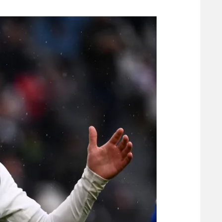
משתתפים וזוכים בפרסים
מכבי ת
הפועל 
תקנון משתתפים וזוכים בפרסים
הפועל 
תקנון עבור פעילות אלקטרה
הפועל 
תקנון עבור פעילות ספורט 1 – "מרלן"
מכבי נ
טניס
בני יהו
גיימינג E-Sports
תנאי שימוש
מדיניות פרטיות
תקנון פעילות ספורט 1
רשיון להקרנה פומבית לבית עסק
הצטרפות לחבילת הערוצים
לוח דרושים – ג'ובנט
תגיות