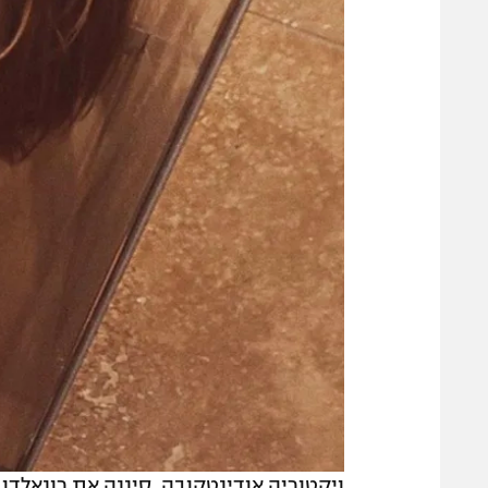
ויקטוריה אודינטקובה. סיננה את רונאלדו 