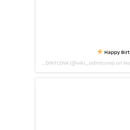
Happy Bir
ost shared by
VIKI ODINTCOVA
(@viki_odintcova) on
No