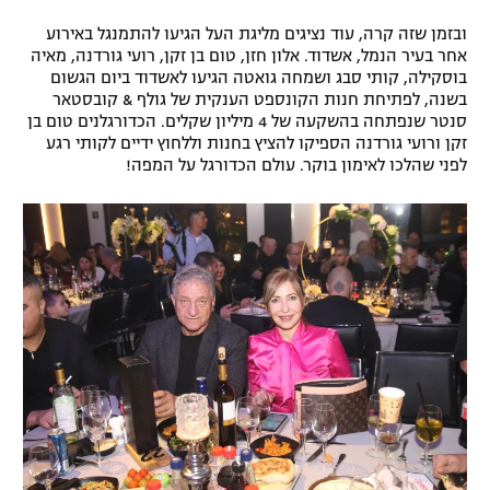
רשיון להקרנה פומבית לבית עסק
ובזמן שזה קרה, עוד נציגים מליגת העל הגיעו להתמנגל באירוע
אחר בעיר הנמל, אשדוד. אלון חזן, טום בן זקן, רועי גורדנה, מאיה
בוסקילה, קותי סבג ושמחה גואטה הגיעו לאשדוד ביום הגשום
הצטרפות לחבילת הערוצים
בשנה, לפתיחת חנות הקונספט הענקית של גולף & קובסטאר
סנטר שנפתחה בהשקעה של 4 מיליון שקלים. הכדורגלנים טום בן
לוח דרושים – ג'ובנט
זקן ורועי גורדנה הספיקו להציץ בחנות וללחוץ ידיים לקותי רגע
לפני שהלכו לאימון בוקר. עולם הכדורגל על המפה!
תגיות
המגזין