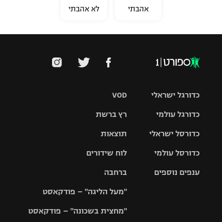
אהבתי
לא אהבתי
כדורגל ישראלי
VOD
כדורגל עולמי
רץ ברשת
ליגת העל
כדורסל ישראלי
תוצאות
ליגת
ליגה לאומית
האלופות
כדורסל עולמי
לוח שידורים
ליגת ווינר
סל
גביע הטוטו
ענפים נוספים
ברחבה
ליגה
NBA
אירופית
"מעל הליגה" – פודקאסט
ליגה לאומית
ליגיונרים
טניס
יורוליג
ליגה אנגלית
"מחצית בשכונה" – פודקאסט
כדורסל נשים
גביע המדינה