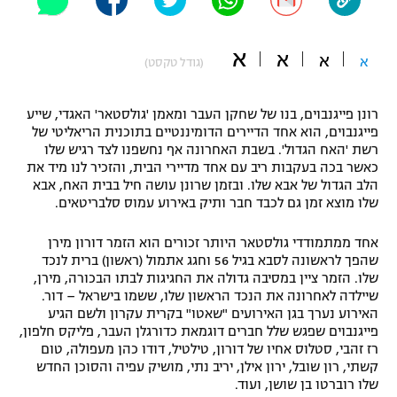
"מחצית בשכונה" – פודקאסט
אופניים
א
א
א
א
(גודל טקסט)
ספורט מוטורי
משתתפים וזוכים בפרסים
רונן פייגנבוים, בנו של שחקן העבר ומאמן 'גולסטאר' האגדי, שייע
כדורמים
פייגנבוים, הוא אחד הדיירים הדומיננטיים בתוכנית הריאליטי של
תקנון משתתפים וזוכים בפרסים
טניס
רשת 'האח הגדול'. בשבת האחרונה אף נחשפנו לצד רגיש שלו
פוטבול אמריקאי NFL
כאשר בכה בעקבות ריב עם אחד מדיירי הבית, והזכיר לנו מיד את
תקנון עבור פעילות אלקטרה
הלב הגדול של אבא שלו. ובזמן שרונן עושה חיל בבית האח, אבא
גיימינג E-Sports
שלו מוצא זמן גם לכבד חבר ותיק באירוע עמוס סלבריטאים.
בייסבול MLB
תקנון עבור פעילות ספורט 1 – "מרלן"
אחד ממתמודדי גולסטאר היותר זכורים הוא הזמר דורון מירן
ספורט אתגרי ואקסטרים
שהפך לראשונה לסבא בגיל 56 וחגג אתמול (ראשון) ברית לנכד
תנאי שימוש
שלו. הזמר ציין במסיבה גדולה את החגיגות לבתו הבכורה, מירן,
אומנויות לחימה
שיילדה לאחרונה את הנכד הראשון שלו, ששמו בישראל – דור.
האירוע נערך בגן האירועים "שאטו" בקרית עקרון ולשם הגיע
מדיניות פרטיות
פייגנבוים שפגש שלל חברים דוגמאת כדורגלן העבר, פליקס חלפון,
גיימינג E-Sports
רז זהבי, סטלוס אחיו של דורון, טילטיל, דודו כהן מעפולה, טום
קשתי, רון שובל, ירון אילן, יריב נתי, מושיק עפיה והסוכן החדש
תקנון פעילות ספורט 1
שלו רוברטו בן שושן, ועוד.