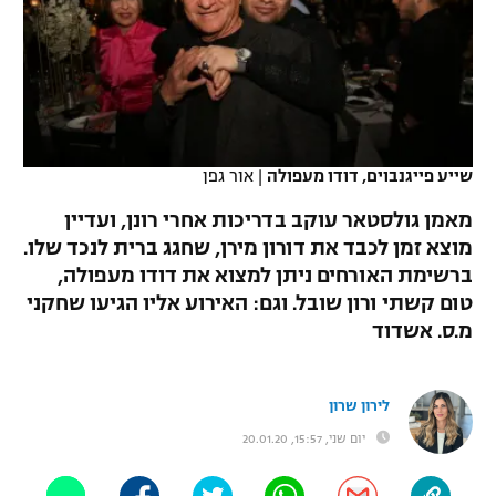
כדורסל נשים
נבחרת ישראל
יורוליג
ליגה ספרדית
טניס
VOD
מכבי תל אביב
מכבי חיפה
יורוקאפ
ליגה איטלקית
כדוריד
הפועל חולון
בית"ר ירושלים
רץ ברשת
ליגה צרפתית
כדורעף
שייע פייגנבוים, דודו מעפולה
|
אור גפן
הפועל ירושלים
מכבי תל אביב
ליגה הולנדית
מאמן גולסטאר עוקב בדריכות אחרי רונן, ועדיין
שחייה
תוצאות
דני אבדיה
הפועל תל אביב
מוצא זמן לכבד את דורון מירן, שחגג ברית לנכד שלו.
ליגה טורקית
ברשימת האורחים ניתן למצוא את דודו מעפולה,
ג'ודו
הפועל חיפה
לוח שידורים
טום קשתי ורון שובל. וגם: האירוע אליו הגיעו שחקני
ליגה סינית
אגרוף
מ.ס. אשדוד
הפועל באר שבע
ליגה ברזילאית
ברחבה
ספורט אולימפי
מכבי נתניה
לירון שרון
ליגות נוספות
UFC
יום שני, 15:57, 20.01.20
"מעל הליגה" – פודקאסט
בני יהודה
היאבקות WWE