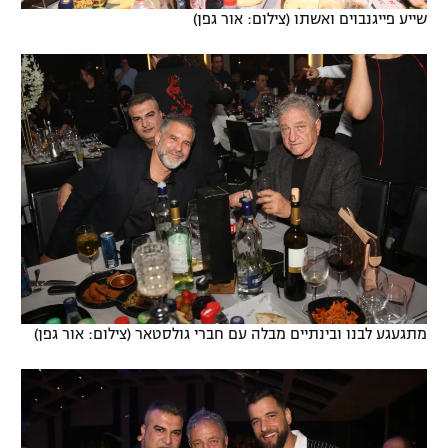
שייע פייגנבוים ואשתו (צילום: אור גפן)
מתגעגע לבנו ובינתיים מבלה עם חברי גולסטאר (צילום: אור גפן)