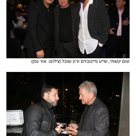
טום קשתי, שייע פייגנבוים ורון שובל (צילום: אור גפן)