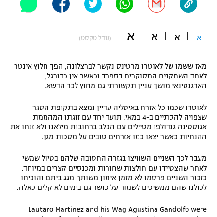
"מחצית בשכונה" – פודקאסט
אופניים
א
א
א
א
(גודל טקסט)
ספורט מוטורי
משתתפים וזוכים בפרסים
כדורמים
מאז ששמו של לאוטרו מרטינס נקשר לברצלונה, הפך חלוץ אינטר
תקנון משתתפים וזוכים בפרסים
לאחד השחקנים המסוקרים בספרד וכאשר אין כדורגל,
טניס
הארגנטינאי מושך עניין תקשורתי גם מחוץ לכר הדשא.
פוטבול אמריקאי NFL
תקנון עבור פעילות אלקטרה
לאוטרו שכמו כל אזרח באיטליה עדיין נמצא בתקופת הסגר
גיימינג E-Sports
בייסבול MLB
שצפויה להסתיים ב-4 במאי, תועד יחד עם זוגתו המהממת
תקנון עבור פעילות ספורט 1 – "מרלן"
אגוסטינה גנדולפו מטיילים עם הכלב ברחובות מילאנו ולא זנחו את
ספורט אתגרי ואקסטרים
ההנחיות כאשר יצאו כמו אזרחים טובים על מסכות מגן.
תנאי שימוש
מעבר לכך השניים השוויצו בגזרה החטובה שלהם בטיול שמשי
אומנויות לחימה
לאחר שהצטיידו עם חולצות שחורות ומכנסיים קצרים במיוחד.
מדיניות פרטיות
כזכור השניים פרסמו לא מזמן אימון משותף מגג ביתם והוכיחו
גיימינג E-Sports
לכולנו שהם ממשיכים לשמור על כושר גם בימים לא קלים כאלה.
תקנון פעילות ספורט 1
Lautaro Martinez and his Wag Agustina Gandolfo were