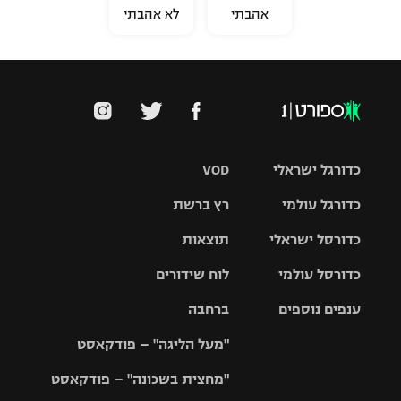
אהבתי
לא אהבתי
כדורגל ישראלי
VOD
כדורגל עולמי
רץ ברשת
ליגת העל
כדורסל ישראלי
תוצאות
ליגת
ליגה לאומית
האלופות
כדורסל עולמי
לוח שידורים
ליגת ווינר
סל
גביע הטוטו
ענפים נוספים
ברחבה
ליגה
NBA
אירופית
"מעל הליגה" – פודקאסט
ליגה לאומית
ליגיונרים
טניס
יורוליג
ליגה אנגלית
"מחצית בשכונה" – פודקאסט
כדורסל נשים
גביע המדינה
כדוריד