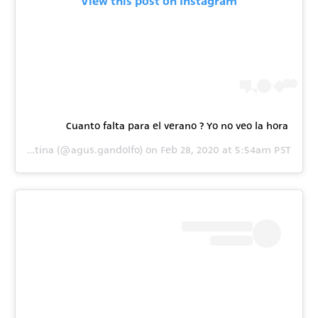
View this post on Instagram
Cuanto falta para el verano ? Yo no veo la hora
 by
Agustina
(@agus.gandolfo) on
Feb 28, 2020 at 5:54am PST