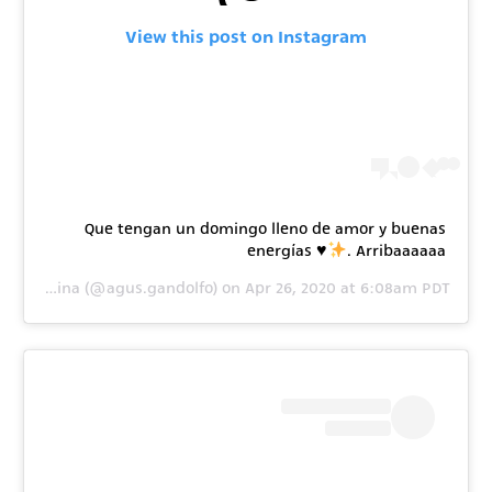
View this post on Instagram
Que tengan un domingo lleno de amor y buenas
energías
♥️
. Arribaaaaaa
by
Agustina
(@agus.gandolfo) on
Apr 26, 2020 at 6:08am PDT