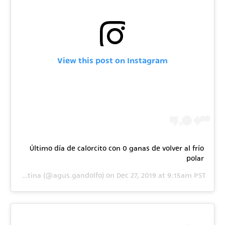
View this post on Instagram
Último día de calorcito con 0 ganas de volver al frío
polar
 by
Agustina
(@agus.gandolfo) on
Dec 27, 2019 at 9:15am PST