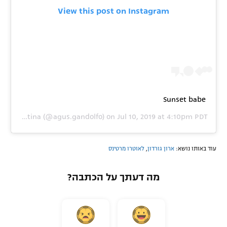
View this post on Instagram
Sunset babe
 by
Agustina
(@agus.gandolfo) on
Jul 10, 2019 at 4:10pm PDT
עוד באותו נושא:
ארון גורדון
,
לאוטרו מרטינס
מה דעתך על הכתבה?