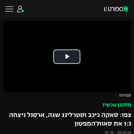
כדורגל ישראלי
ליגת העל
כדורגל עולמי
ליגה לאומית
ליגת האלופות
כדורסל ישראלי
ספורט1
גביע הטוטו
מתנגן עכשיו
ליגה אירופית
ליגת ווינר סל
ליגיונרים
כדורסל עולמי
צפו: סאקה כיכב וסטרלינג שגה, ארסנל ניצחה
ליגה אנגלית
1:3 את סאות'המפטון
ליגה לאומית
גביע המדינה
NBA
05.10.24 19:16
ליגה גרמנית
ענפים נוספים