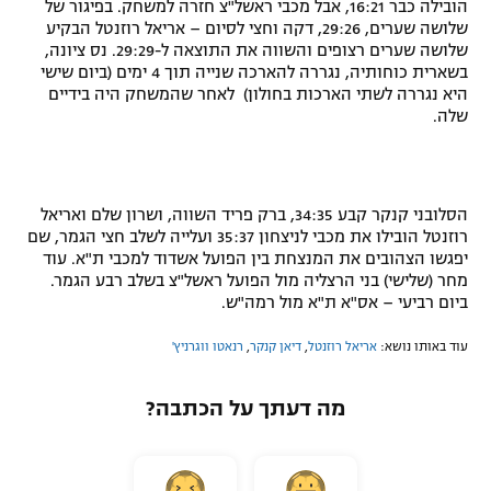
הובילה כבר 16:21, אבל מכבי ראשל"צ חזרה למשחק. בפיגור של
שלושה שערים, 29:26, דקה וחצי לסיום – אריאל רוזנטל הבקיע
שלושה שערים רצופים והשווה את התוצאה ל-29:29. נס ציונה,
בשארית כוחותיה, נגררה להארכה שנייה תוך 4 ימים (ביום שישי
היא נגררה לשתי הארכות בחולון) לאחר שהמשחק היה בידיים
שלה.
הסלובני קנקר קבע 34:35, ברק פריד השווה, ושרון שלם ואריאל
רוזנטל הובילו את מכבי לניצחון 35:37 ועלייה לשלב חצי הגמר, שם
יפגשו הצהובים את המנצחת בין הפועל אשדוד למכבי ת"א. עוד
מחר (שלישי) בני הרצליה מול הפועל ראשל"צ בשלב רבע הגמר.
ביום רביעי – אס"א ת"א מול רמה"ש.
עוד באותו נושא:
אריאל רוזנטל
,
דיאן קנקר
,
רנאטו ווגרניץ'
מה דעתך על הכתבה?