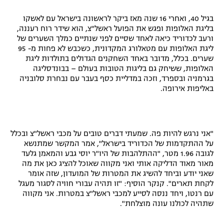
רשיון להקרנה פומבית לבית עסק
בגיל 40, ואחרי 16 שנה מאז ביקר לראשונה בישראל עם לאשקו
בליגת האלופות ופגש את הפועל ראשל"צ, הוא שידר רוח רעננה,
הצטרפות לחבילת הערוצים
ורעב לכדוריד כיאה לאחד שסיים לפני שנתיים כמלך השערים של
ליגת האלופות עם מטאלורג המקדונית, כשכבש לא פחות מ- 95
שערים. בכלל, מדובר באחד השחקנים הגדולים בתולדות ליגת
לוח דרושים – ג'ובנט
האלופות, ששיחק גם בליגות הטובות בעולם – בבונדסליגה
בגרמניה ובספרד, וזכה במדליית כסף בעבר עם נבחרת סלובניה
תגיות
באליפות אירופה.
המגזין
"אני נרגש להיות פה. שמעתי דברים טובים על מכבי ראשל"צ ובכלל
על ההתקדמות של הכדוריד בישראל", אמר המקשר שמתנשא
לגובה 1.96 מטר, "ההתלהבות של היו"ר יוסי גבע והמאמן גלעד
מאור מאוד הדליקה אותי ואני מקווה שאוכל להציג כאן את מה
שאני יודע וביחד להשיג את המטרות של המועדון, שזה אומר
לקחת תארים". קנקר הוסיף: "זו תהיה עבורי חוויה לסגור מעגל
עם רנטו, ויחד ננסה לסייע למכבי ראשל"צ במטרות. אני מקווה
שתהיה לכולנו עונה מוצלחת".