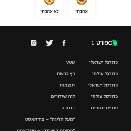
אהבתי
לא אהבתי
כדורגל ישראלי
VOD
כדורגל עולמי
רץ ברשת
ליגת העל
כדורסל ישראלי
תוצאות
ליגת
ליגה לאומית
האלופות
כדורסל עולמי
לוח שידורים
ליגת ווינר
סל
גביע הטוטו
ענפים נוספים
ברחבה
ליגה
NBA
אירופית
"מעל הליגה" – פודקאסט
ליגה לאומית
ליגיונרים
טניס
יורוליג
ליגה אנגלית
"מחצית בשכונה" – פודקאסט