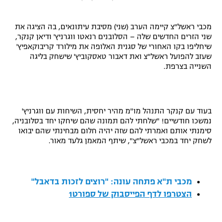
"מחצית בשכונה" – פודקאסט
אופניים
מכבי ראשל"צ קיימה הערב (שני) מסיבת עיתונאים, בה הציגה את
שני הזרים החדשים שלה – הסלובנים רנאטו ווגרניץ' ודיאן קנקר,
ספורט מוטורי
משתתפים וזוכים בפרסים
שיחליפו בקו האחורי של סגנית האלופה את מילורד קריבוקאפיץ'
שעזב להפועל ראשל"צ ואת דאבור טאסקוביץ' שישחק בליגה
השנייה בצרפת.
כדורמים
תקנון משתתפים וזוכים בפרסים
טניס
פוטבול אמריקאי NFL
תקנון עבור פעילות אלקטרה
בעוד עם קנקר התנהל מו"מ מהיר יחסית, השיחות עם ווגרניץ'
גיימינג E-Sports
בייסבול MLB
נמשכו חודשיים! "שלחתי להם תמונה שהם שיחקו יחד בסלובניה,
תקנון עבור פעילות ספורט 1 – "מרלן"
סימנתי אותם ואמרתי להם שזה יהיה חלום מבחינתי שהם יבואו
ספורט אתגרי ואקסטרים
לשחק יחד במכבי ראשל"צ", שיתף המאמן גלעד מאור.
תנאי שימוש
אומנויות לחימה
מדיניות פרטיות
מכבי ת"א פתחה עונה: "רוצים לזכות בדאבל"
גיימינג E-Sports
הצטרפו לדף הפייסבוק של ספורט1
תקנון פעילות ספורט 1