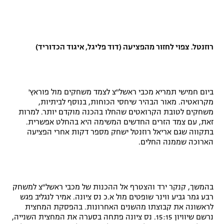
רוזנטל. צפוי לחזור מהפציעה (
דוד פליגל, איגוד הכדוריד
)
ביום חמישי תמריא מכבי ראשל"צ לצמד משחקים מול פוראץ'
מקרואטיה. מאור הבהיר שיחסי הכוחות, בנוסף לביתיות,
משחקים לטובת הקרואטים שהחלו בהכנה מוקדם יותר. למרות
זאת, עם צמד הזרים החדשים המשימה היא בהחלט אפשרית.
בתקווה שגם אריאל רוזנטל ישחק מספר דקות אחרי הפציעה
הארוכה שממנה החלים.
בהמשך, קנקר ירד והצטרף אל ההכנות של מכבי ראשל"צ למשחק
רבע גמר גביע ווינר שופטים מול א.כ נס ציונה. אמיר לנגליב פגש
לראשונה את קבוצתו מהשנים האחרונות. בהפסקת המחצית
נרשם שיוויון 15:15. נס ציונה פתחה בסערה את המחצית השנייה,