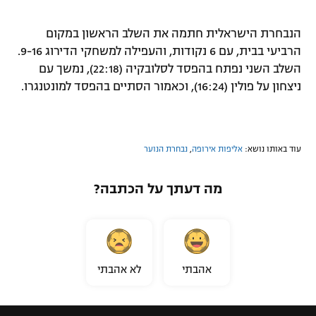
רשיון להקרנה פומבית לבית עסק
הנבחרת הישראלית חתמה את השלב הראשון במקום
הרביעי בבית, עם 6 נקודות, והעפילה למשחקי הדירוג 9-16.
הצטרפות לחבילת הערוצים
השלב השני נפתח בהפסד לסלובקיה (22:18), נמשך עם
לוח דרושים – ג'ובנט
ניצחון על פולין (16:24), וכאמור הסתיים בהפסד למונטנגרו.
תגיות
עוד באותו נושא:
אליפות אירופה
,
נבחרת הנוער
המגזין
מה דעתך על הכתבה?
אהבתי
לא אהבתי