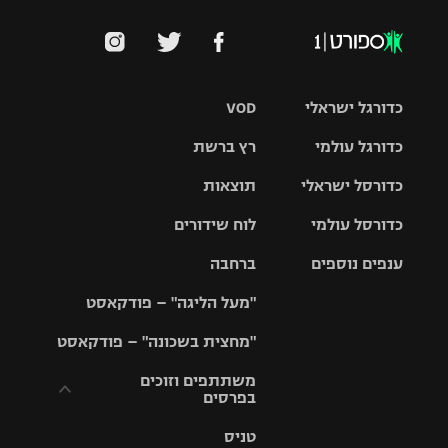
כדורגל ישראלי
VOD
כדורגל עולמי
רץ ברשת
ליגת העל
כדורסל ישראלי
תוצאות
ליגת
ליגה לאומית
האלופות
כדורסל עולמי
לוח שידורים
ליגת ווינר
סל
גביע הטוטו
ענפים נוספים
ברחבה
ליגה
NBA
אירופית
"מעל הליגה" – פודקאסט
ליגה לאומית
ליגיונרים
טניס
יורוליג
ליגה אנגלית
"מחצית בשכונה" – פודקאסט
כדורסל נשים
גביע המדינה
כדוריד
יורוקאפ
ליגה גרמנית
משתתפים וזוכים
בפרסים
מכבי תל
נבחרת
כדורעף
אביב
ישראל
ליגה
טניס
ספרדית