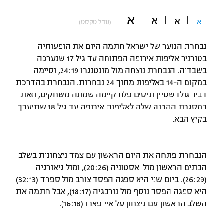
"מחצית בשכונה" – פודקאסט
א
א
אופניים
א
א
(גודל טקסט)
ספורט מוטורי
משתתפים וזוכים בפרסים
נבחרת הנוער של ישראל חתמה היום את הופעותיה
בטורניר אליפות אירופה הפתוחה עד גיל 17 שנערכה
כדורמים
בשבדיה. הנבחרת נוצחה מול מונטנגרו 24:19, וסיימה
תקנון משתתפים וזוכים בפרסים
טניס
במקום ה-14 באליפות מתוך 24 נבחרות. הנבחרת בהדרכת
פוטבול אמריקאי NFL
דביר גולדשטיין וניסים פלח קיימה שמונה משחקים, וזאת
תקנון עבור פעילות אלקטרה
במסגרת ההכנה שלה לאליפות אירופה עד גיל 18 שתיערך
גיימינג E-Sports
בייסבול MLB
בקיץ הבא.
תקנון עבור פעילות ספורט 1 – "מרלן"
ספורט אתגרי ואקסטרים
תנאי שימוש
הנבחרת פתחה את היום הראשון עם צמד ניצחונות בשלב
אומנויות לחימה
הבתים הראשון מול אסטוניה (20:26), ומול גיאורגיה
מדיניות פרטיות
(26:29). ביום שני היא ספגה הפסד צורב מול ספרד (32:13).
גיימינג E-Sports
היא ספגה הפסד נוסף מול נורבגיה (18:17), אבל חתמה את
השלב הראשון עם ניצחון על איי פארו (16:18).
תקנון פעילות ספורט 1